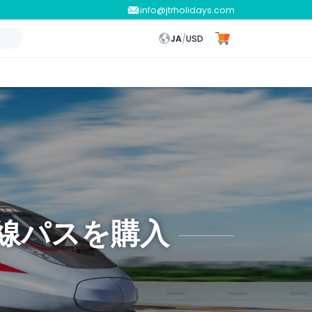
info@jtrholidays.com
JA
/
USD
線パスを購入