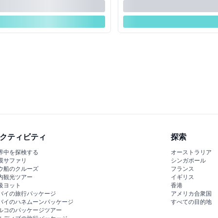
クティビティ
探索
界中を探検する
オーストラリア
漠サファリ
シンガポール
ウ船のクルーズ
フランス
内観光ツアー
イギリス
級ヨット
香港
バイの旅行パッケージ
アメリカ合衆国
バイのハネムーンパッケージ
すべての目的地
ルコのパッケージツアー