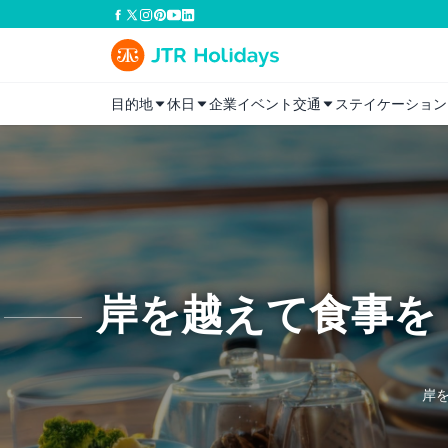
目的地
休日
企業イベント
交通
ステイケーション
岸を越えて食事を
岸