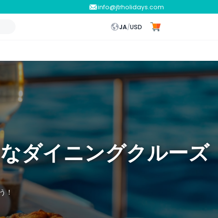
info@jtrholidays.com
JA
/
USD
別なダイニングクルーズ
う！