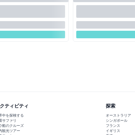
クティビティ
探索
界中を探検する
オーストラリア
漠サファリ
シンガポール
ウ船のクルーズ
フランス
内観光ツアー
イギリス