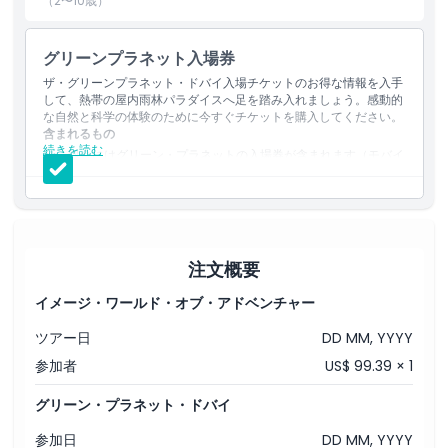
（2〜10歳）
グリーンプラネット入場券
ザ・グリーンプラネット・ドバイ入場チケットのお得な情報を入手
して、熱帯の屋内雨林パラダイスへ足を踏み入れましょう。感動的
な自然と科学の体験のために今すぐチケットを購入してください。
含まれるもの
続きを読む
料金にはグリーン・プラネットの入場券が含まれます（モバイ
ルまたは印刷したバウチャーを受け付けます）。
グリーン・プラネットの入場券で、3,000を超える植物と動物
が生息するドバイの熱帯バイオドームを体験できます。
注文概要
イメージ・ワールド・オブ・アドベンチャー
ツアー日
DD MM, YYYY
参加者
US$ 99.39 × 1
グリーン・プラネット・ドバイ
参加日
DD MM, YYYY