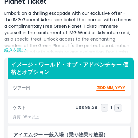
Planet Ticket
Embark on a thrilling escapade with our exclusive offer -
the IMG General Admission ticket that comes with a bonus:
a complimentary Free Green Planet Ticket! Immerse
yourself in the excitement of IMG World of Adventure and,
as a special treat, unlock access to the enchanting
wonders of the Green Planet. It's the perfect combination
続きを読む
for a day filled with adventure and exploration. Don't miss
out on this limited-time opportunity to enjoy the best of
イメージ・ワールド・オブ・アドベンチャー 価
both worlds. Grab your tickets now and make memories
格とオプション
that blend the excitement of IMG with the natural wonders
of the Green Planet, all in one unforgettable experience!
ツアー日
DD MM, YYYY
ハイライト
ゲスト
US$ 99.39
-
1
+
含まれるもの
身長1.05m以上
子供／大人ポリシー
アイエムジー 一般入場（乗り物乗り放題）