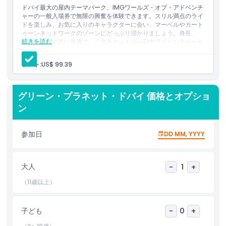
ドバイ最大の屋内テーマパーク、IMGワールズ・オブ・アドベンチ
ャーの一般入場券で無限の興奮を体験できます。スリル満点のライ
場所
ドを楽しみ、お気に入りのキャラクターに会い、マーベルやカート
ゥーンネットワークのゾーンにどっぷり浸かりましょう。身長
続きを読む
1.05m以上の方に最適で、このチケットは一日中アドベンチャーと
キャンセルポリシー
楽しみへのアクセスを提供します。
含まれる内容
ゲスト:
US$ 99.39
ドバイ最大の屋内テーマパーク、アイ・エム・ジー・ワール
ズ・オブ・アドベンチャーの終日入場
4つのゾーン（マーベル、カートゥーン・ネットワーク、ロス
グリーン・プラネット・ドバイ 価格とオプショ
トバレー、アイ・エム・ジー・ブールバード）で乗り放題
身長1.05m以上の方に最適
ン
参加日
DD MM, YYYY
大人
-
1
+
（11歳以上）
子ども
-
0
+