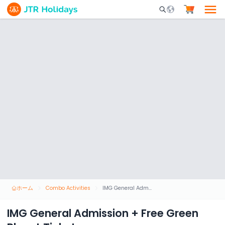
Mobile Search Opene
ホーム
Combo Activities
IMG General Admission + Free Green Planet Ticket
IMG General Admission + Free Green