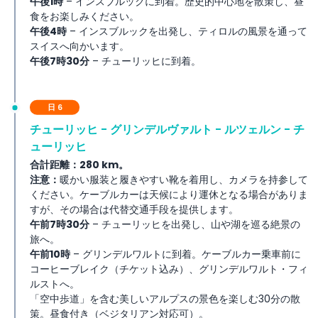
午後1時
– インスブルックに到着。歴史的中心地を散策し、昼
食をお楽しみください。
午後4時
– インスブルックを出発し、ティロルの風景を通って
スイスへ向かいます。
午後7時30分
– チューリッヒに到着。
日 6
チューリッヒ - グリンデルヴァルト - ルツェルン - チ
ューリッヒ
合計距離：280 km。
注意：
暖かい服装と履きやすい靴を着用し、カメラを持参して
ください。ケーブルカーは天候により運休となる場合がありま
すが、その場合は代替交通手段を提供します。
午前7時30分
– チューリッヒを出発し、山や湖を巡る絶景の
旅へ。
午前10時
– グリンデルワルトに到着。ケーブルカー乗車前に
コーヒーブレイク（チケット込み）、グリンデルワルト・フィ
ルストへ。
「空中歩道」を含む美しいアルプスの景色を楽しむ30分の散
策。昼食付き（ベジタリアン対応可）。