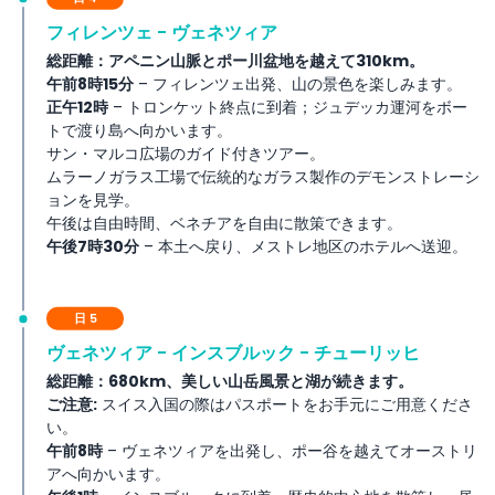
フィレンツェ - ヴェネツィア
総距離：アペニン山脈とポー川盆地を越えて310km。
午前8時15分
– フィレンツェ出発、山の景色を楽しみます。
正午12時
– トロンケット終点に到着；ジュデッカ運河をボー
トで渡り島へ向かいます。
サン・マルコ広場のガイド付きツアー。
ムラーノガラス工場で伝統的なガラス製作のデモンストレーシ
ョンを見学。
午後は自由時間、ベネチアを自由に散策できます。
午後7時30分
– 本土へ戻り、メストレ地区のホテルへ送迎。
日 5
ヴェネツィア - インスブルック - チューリッヒ
総距離：680km、美しい山岳風景と湖が続きます。
ご注意:
スイス入国の際はパスポートをお手元にご用意くださ
い。
午前8時
– ヴェネツィアを出発し、ポー谷を越えてオーストリ
アへ向かいます。