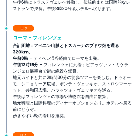
午後6時にトラステヴェレへ移動し、伝統的または国際的なレ
ストランで夕食。午後8時30分頃ホテルへ戻ります。
日 3
ローマ - フィレンツェ
合計距離：アペニン山脈とトスカーナのブドウ畑を通る
320km。
午前8時
– ティベレ渓谷経由でローマを出発。
午後12時15分
– フィレンツェに到着；ピアッツァレ・ミケラ
ンジェロ展望台で街の絶景を鑑賞。
地元ガイドと共に2時間30分の徒歩ツアーを楽しむ。ドゥオー
モ、シニョリーア広場、ポンテ・ヴェッキオ、ストロウマーケ
ット、共和国広場、パラッツォ・ヴェッキオを巡る。
午後はフィレンツェの市場や博物館を自由に散策。
地元料理と国際料理のディナーオプションあり。ホテルへ戻る
前にどうぞ。
歩きやすい靴の着用を推奨。
日 4