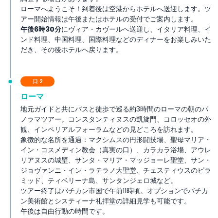
ローマへようこそ！到着後は空港からホテルへ送迎します。ツ
アー開始情報は午後またはホテルの受付でご案内します。
午後6時30分
にヴィア・カヴールへ送迎し、イタリア料理、イ
ンド料理、中国料理、国際料理などのディナーをお楽しみいた
だき、その後ホテルへ戻ります。
日 2
ローマ
地元ガイドと共にバスと徒歩で巡る約3時間のローマの朝のパ
ノラマツアー。コンスタンティヌスの凱旋門、コロッセオの外
観、インペリアルフォーラムなどの見どころを訪れます。
象徴的な名所を通過：マクシムスの円形闘技場、聖母マリア・
イン・コスメディン教会（真実の口）、カラカラ浴場、アウレ
リアヌスの城壁、サンタ・マリア・マッジョーレ聖堂、サン・
ジョヴァンニ・イン・ラテラノ大聖堂、チェスティウスのピラ
ミッド、ティベリーナ島、サンタンジェロ城など。
ツアー終了はバチカン市国で午前11時頃。オプションでバチカ
ン美術館とシスティーナ礼拝堂の詳細見学も可能です。
午後は自由行動の時間です。