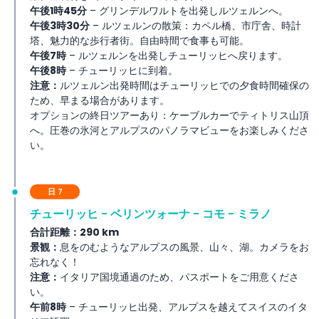
午後1時45分
– グリンデルワルトを出発しルツェルンへ。
午後3時30分
– ルツェルンの散策：カペル橋、市庁舎、時計
塔、魅力的な歩行者街。自由時間で食事も可能。
午後7時
– ルツェルンを出発しチューリッヒへ戻ります。
午後8時
– チューリッヒに到着。
注意：
ルツェルン出発時間はチューリッヒでの夕食時間確保の
ため、早まる場合があります。
オプションの終日ツアーあり：ケーブルカーでティトリス山頂
へ。圧巻の氷河とアルプスのパノラマビューをお楽しみくださ
い。
日 7
チューリッヒ - ベリンツォーナ - コモ - ミラノ
合計距離：290 km
景観：
息をのむようなアルプスの風景、山々、湖。カメラをお
忘れなく！
注意：
イタリア国境通過のため、パスポートをご用意くださ
い。
午前8時
– チューリッヒ出発、アルプスを越えてスイスのイタ