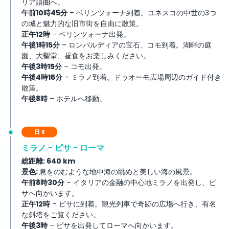
リア語圏へ。
午前10時45分
– ベリンツォーナ到着。ユネスコの中世の3つ
の城と魅力的な旧市街を自由に散策。
正午12時
– ベリンツォーナ出発。
午後1時15分
– ロンバルディアの宝石、コモ到着。湖畔の庭
園、大聖堂、昼食をお楽しみください。
午後3時15分
– コモ出発。
午後4時15分
– ミラノ到着。ドゥオーモ広場周辺のガイド付き
散策。
午後8時
– ホテルへ移動。
日 8
ミラノ - ピサ - ローマ
総距離: 640 km
景色:
息をのむような地中海の眺めと美しい海の風景。
午前8時30分
– イタリアの金融の中心地ミラノを出発し、ピ
サへ向かいます。
正午12時
– ピサに到着。観光列車で奇跡の広場へ行き、有名
な斜塔をご覧ください。
午後3時
– ピサを出発してローマへ向かいます。