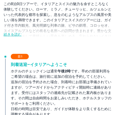
この8泊9日ツアーで、イタリアとスイスの魅力を余すところなく
体験してください。ローマ、ミラノ、チューリッヒ、ルツェルンと
いった代表的な都市を探索し、息をのむようなアルプスの風景や美
しい湖を満喫できます。このイタリアとスイスのツアーには、ガイ
ド付き市内観光、風光明媚な列車の旅、ピサの斜塔、コロッセオ、
スイスアルプスなどの有名な名所への訪問が含まれます。豊かな文
続きを読む
化と歴史、そして素晴らしい景色を楽しめる、忘れられないイタリ
アとスイスの旅です。活気ある都市と自然の美を両方楽しみたい旅
行者にぴったりで、このイタリアとスイスのパッケージは観光、快
適さ、冒険が理想的に調和しています。今すぐ予約して、この9日
日 1
間の旅でイタリアとスイスの主要な観光スポットを発見しましょ
う。
到着送迎–イタリアへようこそ
ホテルのチェックインは通常
午後2時
です。早めの部屋利用を
ご希望の場合は、旅行前に追加の宿泊を予約してください。
含まれるもの
追加の宿泊を予約された場合、到着時にお部屋は準備されてい
ますが、ツアーガイドからアクティビティ開始時に連絡があり
利用規約
ます。受付にはスタッフの連絡先が記載された案内板がありま
す。その間は自由時間をお楽しみいただき、ホテルスタッフの
サポートをご利用ください。
支払いポリシー
日程の時間は目安であり、ガイドが体験をより良くするために
調整する場合があります。