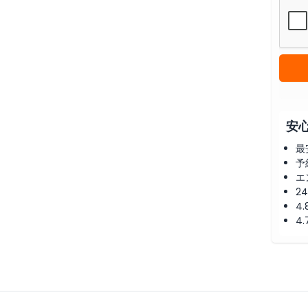
安
最
予
エ
2
4
4