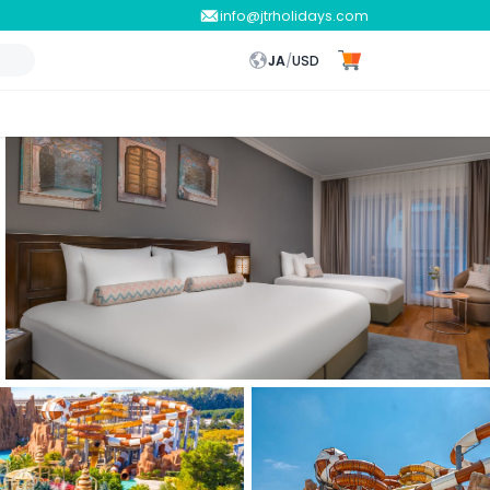
info@jtrholidays.com
JA
/
USD