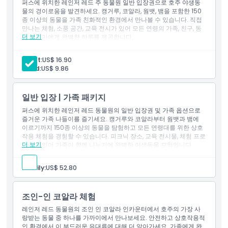
퍼스에 위치한 레인저 레드 주 동물원 일반 입장권으로 호주 야생동
물의 경이로움을 발견하세요. 캥거루, 코알라, 웜뱃, 뱀을 포함한 150
종 이상의 동물을 가족 친화적인 환경에서 만나볼 수 있습니다. 직접
만나는 체험, 소풍 공간, 교육 전시가 있어 모든 연령의 가족, 친구, 동
더 보기
물 애호가에게 완벽한 하루를 제공합니다.
Adult:
US$ 16.90
Child:
US$ 9.86
일반 입장 | 가족 패키지
퍼스에 위치한 레인저 레드 동물원의 일반 입장권 및 가족 옵션으로
즐거운 가족 나들이를 즐기세요. 캥거루와 코알라부터 웜뱃과 뱀에
이르기까지 150종 이상의 동물을 탐험하고 모든 연령대를 위한 상호
작용 체험을 경험할 수 있습니다. 피크닉 장소, 교육 전시물, 체험 프로
더 보기
그램이 있어 가족이 함께 나누기에 완벽한 야생동물 모험입니다.
Family:
US$ 52.80
조인-인 코알라 체험
레인저 레드 동물원의 조인 인 코알라 인카운터에서 호주의 가장 사
랑받는 동물 중 하나를 가까이에서 만나보세요. 안전하고 상호작용적
인 환경에서 이 부드러운 유대류에 대해 더 알아가세요. 가족에게 완