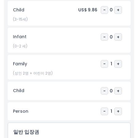
포함 사항
Child
US$ 9.86
-
0
+
(3-15세)
아동 성인 정책
Infant
-
0
+
포함되지 않는 사항
(0-2 세)
적합하지 않은 대상
Family
-
1
+
(성인 2명 + 어린이 2명)
운영 시간
Child
-
0
+
알아야 할 사항
Person
-
1
+
위치
일반 입장권
취소 정책