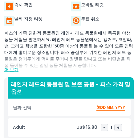
즉시 확인
모바일 티켓
날짜 지정 티켓
무료 취소
퍼스의 가족 친화적 동물원인 레인저 레드 동물원에서 독특한 야생
동물 체험을 발견하세요. 레인저 레드 동물원에서는 캥거루, 코알라,
뱀, 그리고 웜뱃을 포함한 150종 이상의 동물을 볼 수 있어 모든 연령
대에게 흥미로운 장소입니다. 퍼스 중심부에 위치한 레인저 레드 동
물원은 캥거루에게 먹이를 주거나 웜뱃을 만나고 또는 비단뱀을 직
접 들어볼 수 있는 일일 동물 체험을 제공합니다.
더 보기
이 인터랙티브 동물원은 직접 체험하는 데 중점을 두어 가족, 학교
단체 및 동물 애호가에게 완벽합니다. 레인저 레드 동물원은 또한 동
레인저 레드의 동물원 및 보존 공원 - 퍼스 가격 및
물 보존과 교육에 집중하여 방문객들이 호주의 독특한 야생동물과
옵션
그 보호의 중요성에 대해 배울 수 있도록 돕습니다. 다양한 활동과
피크닉 공간이 있어 호주 자연의 경이로움을 경험하고자 하는 누구
날짜 선택
DD MM, YYYY
에게나 퍼스에서 이상적인 하루를 제공합니다.
Adult
US$ 16.90
-
1
+
하이라이트