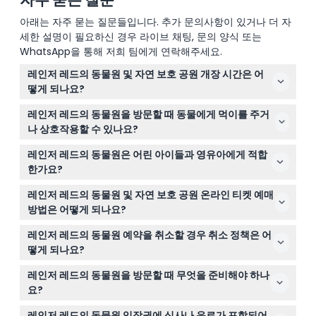
아래는 자주 묻는 질문들입니다. 추가 문의사항이 있거나 더 자
세한 설명이 필요하신 경우 라이브 채팅, 문의 양식 또는
WhatsApp을 통해 저희 팀에게 연락해주세요.
레인저 레드의 동물원 및 자연 보호 공원 개장 시간은 어
떻게 되나요?
동물원은 평일 오전 10시부터 오후 4시까지, 주말 및 공휴
레인저 레드의 동물원을 방문할 때 동물에게 먹이를 주거
일에는 오전 9시부터 오후 5시까지 운영됩니다(변동 가능
나 상호작용할 수 있나요?
하니 예약 시 반드시 확인하세요).
네, 방문객은 직원 허가 하에 동물에게 직접 먹이를 주거나
레인저 레드의 동물원은 어린 아이들과 영유아에게 적합
뱀을 들고, 갈색 베통을 쓰다듬는 등 다양한 상호작용을 즐
한가요?
길 수 있습니다.
0세에서 15세 사이 어린이는 유료 보호자 동반 시 입장이
레인저 레드의 동물원 및 자연 보호 공원 온라인 티켓 예매
가능하며, 3세 미만 어린이는 무료 입장입니다. 다만, 매우
방법은 어떻게 되나요?
어린 유아와 임산부, 최근 수술을 받았거나 심장 질환이 있
이 웹사이트에서 방문 희망 날짜를 선택하고 예약 가능 여
는 분은 방문을 피하는 것이 좋습니다.
레인저 레드의 동물원 예약을 취소할 경우 취소 정책은 어
부를 확인하여 손쉽게 온라인으로 티켓을 예약할 수 있습니
떻게 되나요?
다.
예정된 방문 시간 최소 48시간 이전에 취소 시 전액 환불이
레인저 레드의 동물원을 방문할 때 무엇을 준비해야 하나
가능합니다.
요?
편안한 워킹화, 모자와 선크림 같은 자외선 차단용품, 물을
레인저 레드의 동물원 입장권에 식사나 음료가 포함되어