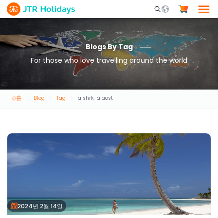
Mobile Search Opene
Blogs By Tag
For those who love travelling around the world
홈
Blog
Tag
alshrk-alaost
2024년 2월 14일