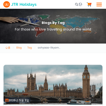
Mobile Search Opene
Blogs By Tag
For those who love travelling around the world
홈
Blog
Tag
ashyaaa-llkyam-bha-fy-dby
2026년 5월 3일