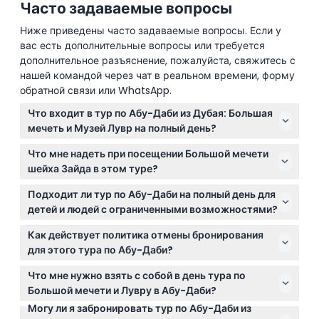
Часто задаваемые вопросы
Ниже приведены часто задаваемые вопросы. Если у
вас есть дополнительные вопросы или требуется
дополнительное разъяснение, пожалуйста, свяжитесь с
нашей командой через чат в реальном времени, форму
обратной связи или WhatsApp.
Что входит в тур по Абу-Даби из Дубая: Большая
мечеть и Музей Лувр на полный день?
Тур включает трансфер из отеля и обратно,
Что мне надеть при посещении Большой мечети
транспорт на кондиционируемом автомобиле и
шейха Зайда в этом туре?
опытного лицензированного гида английского
Женщины должны носить длинную и свободную
языка, а также посещение как Большой мечети
Подходит ли тур по Абу-Даби на полный день для
одежду, закрывающую руки, ноги и волосы, а
шейха Зайда, так и Лувра Абу-Даби.
детей и людей с ограниченными возможностями?
также требуется платок на голове. Мужчины
Детям от 0 до 17 лет участие бесплатное, однако
должны закрывать плечи и колени, запрещена
Как действует политика отмены бронирования
тур не приспособлен для инвалидных колясок.
прозрачная или безрукавная одежда.
для этого тура по Абу-Даби?
Гости с физическими ограничениями могут заказать
Вы можете отменить тур за 24 часа до начала и
индивидуальный тур, связавшись с оператором.
Что мне нужно взять с собой в день тура по
получить возврат за вычетом сборов за трансфер.
Большой мечети и Лувру в Абу-Даби?
Отмена менее чем за 24 часа или неявка
Могу ли я забронировать тур по Абу-Даби из
Обязательно возьмите с собой оригинал паспорта,
оплачивается полностью, возврат средств