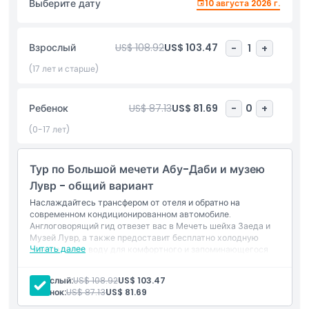
Выберите дату
10 августа 2026 г.
древних цивилизаций до современности. Проект
архитектора Жана Нувеля занимает площадь 9200
квадратных метров с постоянными и временными
Взрослый
US$ 108.92
US$ 103.47
-
1
+
галереями, обогащёнными заимствованиями из
престижных французских музеев, таких как Музей Лувр,
(17 лет и старше)
Музей Орсе и Центр Помпиду. Абу-Даби, столица ОАЭ и
второй по величине город, предлагает туры с посещением
Ребенок
US$ 87.13
US$ 81.69
-
0
+
Большой мечети шейха Зайда, Корниша, эмиратского
дворца, острова Яс и Ferrari World.
(0-17 лет)
Тур по Большой мечети Абу-Даби и музею
Основные моменты
Лувр - общий вариант
Наслаждайтесь трансфером от отеля и обратно на
Включено
современном кондиционированном автомобиле.
Англоговорящий гид отвезет вас в Мечеть шейха Заеда и
Музей Лувр, а также предоставит бесплатно холодную
Читать далее
минеральную воду для комфортного и запоминающегося
Политика в отношении детей и взрослых
путешествия.
Основные моменты
Взрослый:
US$ 108.92
US$ 103.47
Посетите одну из крупнейших мечетей в мире,
Исключения
Ребенок:
US$ 87.13
US$ 81.69
величественную Большую мечеть шейха Зайда