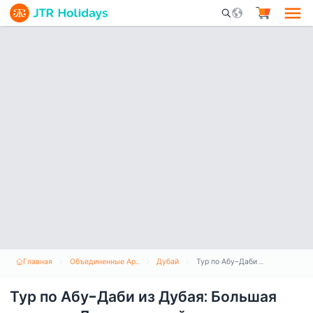
Mobile Search Opene
Главная
Объединенные Арабские Эмираты
Дубай
Тур по Абу-Даби из Дубая: Большая мечеть и Лувр - полный день
Тур по Абу-Даби из Дубая: Большая