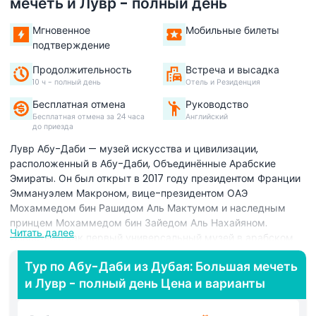
мечеть и Лувр - полный день
Мгновенное
Мобильные билеты
подтверждение
Продолжительность
Встреча и высадка
10 ч - полный день
Отель и Резиденция
Бесплатная отмена
Руководство
Бесплатная отмена за 24 часа
Английский
до приезда
Лувр Абу-Даби — музей искусства и цивилизации,
расположенный в Абу-Даби, Объединённые Арабские
Эмираты. Он был открыт в 2017 году президентом Франции
Эммануэлем Макроном, вице-президентом ОАЭ
Мохаммедом бин Рашидом Аль Мактумом и наследным
принцем Мохаммедом бин Зайедом Аль Нахайяном.
Читать далее
Известный как первый универсальный музей в арабском
мире, он символизирует культурную открытость и
Тур по Абу-Даби из Дубая: Большая мечеть
единство. Расположенный в культурном районе Саадият, он
и Лувр - полный день Цена и варианты
является одним из ведущих культурных учреждений
региона. В музее представлены произведения
исторической, культурной и социологической ценности от