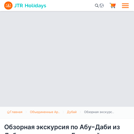
Mobile Search Opene
Главная
Объединенные Арабские Эмираты
Дубай
Обзорная экскурсия по Абу-Даби из Дубая с посещением Большой мечети + зоопарк Emirates или дворец Каср Аль Ватан
Обзорная экскурсия по Абу-Даби из