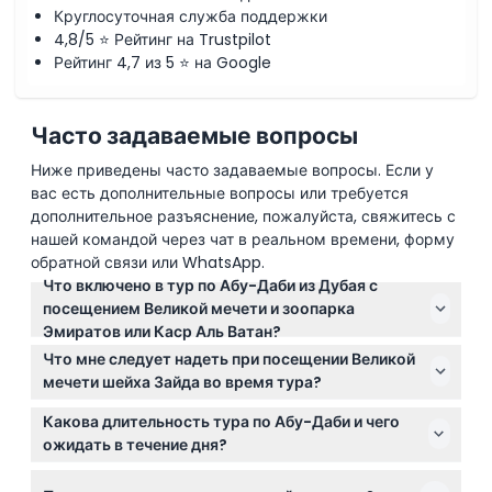
Круглосуточная служба поддержки
4,8/5 ⭐ Рейтинг на Trustpilot
Рейтинг 4,7 из 5 ⭐ на Google
Часто задаваемые вопросы
Ниже приведены часто задаваемые вопросы. Если у
вас есть дополнительные вопросы или требуется
дополнительное разъяснение, пожалуйста, свяжитесь с
нашей командой через чат в реальном времени, форму
обратной связи или WhatsApp.
Что включено в тур по Абу-Даби из Дубая с
посещением Великой мечети и зоопарка
Эмиратов или Каср Аль Ватан?
Тур включает трансфер из вашего отеля в Дубае и
Что мне следует надеть при посещении Великой
обратно, посещение Великой мечети шейха Зайда,
мечети шейха Зайда во время тура?
вход в Каср Аль Ватан или зоопарк Эмиратс Парк,
Обязательна скромная одежда: женщины должны
живописную поездку вдоль набережной Абу-Даби
Какова длительность тура по Абу-Даби и чего
носить одежду с длинными рукавами, длинные
с фотостопами, визит в деревню наследия и
ожидать в течение дня?
брюки или юбки, а также головной платок (при
перерыв на обед (обед не включён).
Тур длится около 10 часов, включая время в пути.
необходимости его предоставят), мужчины должны