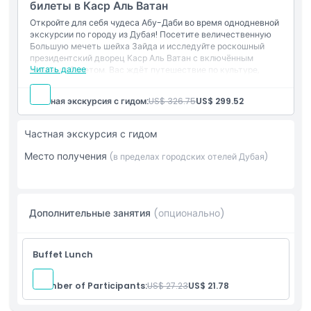
Фотостоп у Emirates Palace
билеты в Каср Аль Ватан
Посещение Деревни наследия
Откройте для себя чудеса Абу-Даби во время однодневной
Профессиональный гид, говорящий по-английски
Вещи, которые нужно знать
экскурсии по городу из Дубая! Посетите величественную
Бутылка воды
Большую мечеть шейха Зайда и исследуйте роскошный
Перерыв на обед (еда за свой счет)
президентский дворец Каср Аль Ватан с включённым
Дресс-код
Читать далее
входным билетом. Вас ждёт путешествие по культуре,
архитектуре и наследию.
Включено в стоимость
Частная экскурсия с гидом:
US$ 326.75
US$ 299.52
Политика отмены
Трансфер из отелей Дубая и обратно
Посещение Большой мечети шейха Зайда
Вход в Каср Аль Ватан (Президентский дворец)
Частная экскурсия с гидом
Прогулка вдоль Корниша
Место получения
Остановка для фотографирования у Эмирейтс Палас
(в пределах городских отелей Дубая)
Посещение Деревни наследия
Профессиональный англоговорящий гид
Бутылка воды
Перерыв на обед (приём пищи за свой счёт)
Дополнительные занятия
(опционально)
Buffet Lunch
Number of Participants:
US$ 27.23
US$ 21.78