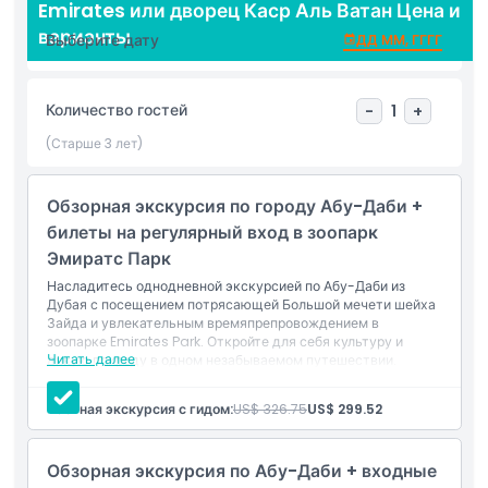
также включены живописные виды вдоль набережной Абу-
Emirates или дворец Каср Аль Ватан Цена и
Даби, фотостоп у отеля Emirates Palace и посещение
варианты
Выберите дату
ДД ММ, ГГГГ
Деревни наследия. Предусмотрен перерыв на обед
(питание за свой счет). Для группы до 5 гостей
предоставляется удобство сопровождения англоговорящим
Количество гостей
-
1
+
водителем-гидом. Для групп из 6 и более человек к вашей
группе присоединятся отдельный профессиональный гид и
(Старше 3 лет)
водитель. Эта экскурсия представляет собой гармоничное
сочетание культуры, архитектуры и развлечений, идеально
Обзорная экскурсия по городу Абу-Даби +
подходящее для семей, пар и групп.
билеты на регулярный вход в зоопарк
Эмиратс Парк
Основные моменты
Насладитесь однодневной экскурсией по Абу-Даби из
Дубая с посещением потрясающей Большой мечети шейха
Зайда и увлекательным времяпрепровождением в
зоопарке Emirates Park. Откройте для себя культуру и
Включено
Читать далее
дикую природу в одном незабываемом путешествии.
Включен перерыв на обед (за счет туриста).
Включено в стоимость
Время подачи Время высадки
Частная экскурсия с гидом:
US$ 326.75
US$ 299.52
Трансфер от и до отелей Дубая
Посещение Большой мечети шейха Зайда
Вход в зоопарк Emirates Park
Обзорная экскурсия по Абу-Даби + входные
Исключения
Поездка вдоль Корниш