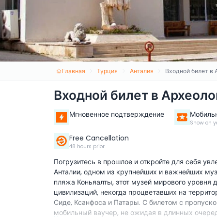
Главная
Турция
Анталия
Входной билет в 
Входной билет в Археоло
Мгновенное подтверждение
Мобиль
Show on y
Free Cancellation
48 hours prior.
Погрузитесь в прошлое и откройте для себя ув
Анталии, одном из крупнейших и важнейших му
пляжа Коньяалты, этот музей мирового уровня
цивилизаций, некогда процветавших на террито
Сиде, Ксанфоса и Патары. С билетом с пропуск
мобильный ваучер, не ожидая в длинных очере