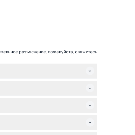
ительное разъяснение, пожалуйста, свяжитесь
(возможны изменения — пожалуйста, уточняйте
и распечатанного ваучера, что позволяет
ей отличным вариантом для семейного
арат, чтобы полностью насладиться