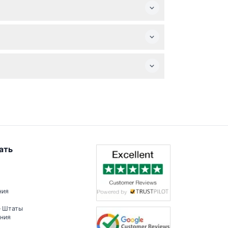
планированной даты посещения.
о необходимо.
ть билеты непосредственно на этом сайте.
ать
ния
е Штаты
ения