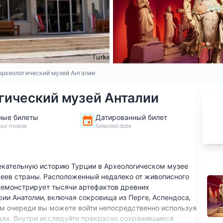
Археологический музей Анталии
гический музей Анталии
ные билеты
Датированный билет
our mobile
Selected date
лекательную историю Турции в Археологическом музее
зеев страны. Расположенный недалеко от живописного
 демонстрирует тысячи артефактов древних
рии Анатолии, включая сокровища из Перге, Аспендоса,
ом очереди вы можете войти непосредственно используя
дях. Внутри исследуйте прекрасно сохранившиеся