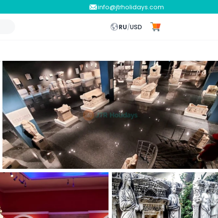
info@jtrholidays.com
RU
/
USD