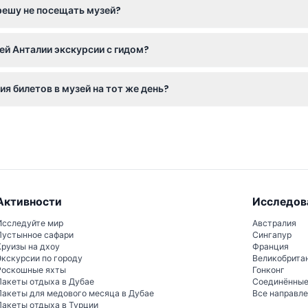
 решу не посещать музей?
в, если отмените бронирование не менее чем за 48 часов до за
ей Анталии экскурсии с гидом?
лет не включены и должны быть организованы отдельно, если эт
я билетов в музей на тот же день?
же день — 17:00, и вы можете проверить наличие и забронирова
Активности
Исследов
Исследуйте мир
Австралия
Пустынное сафари
Сингапур
Круизы на дхоу
Франция
Экскурсии по городу
Великобрита
Роскошные яхты
Гонконг
Пакеты отдыха в Дубае
Соединённы
Пакеты для медового месяца в Дубае
Все направл
Пакеты отдыха в Турции