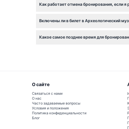
Как работает отмена бронирования, если я
экспозициями.
Вы можете получить полный возврат средст
Включены ли в билет в Археологический муз
Нет, экскурсии с гидом или аудиогиды в би
Какое самое позднее время для бронировани
Крайний срок бронирования билетов на тот 
О сайте
Связаться с нами
О нас
Часто задаваемые вопросы
Условия и положения
Политика конфиденциальности
Блог