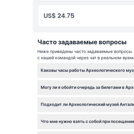
Бесплатный вход для детей в возрасте от 0 д
Часы работы
US$ 24.75
Время окончания бронирования
Часто задаваемые вопросы
Местоположение
Ниже приведены часто задаваемые вопросы. Е
с нашей командой через чат в реальном врем
Как воспользоваться
Каковы часы работы Археологического муз
Музей открыт ежедневно с 8:30 до 19:00 с 1 
Политика отмены
Могу ли я обойти очередь за билетами в Ар
при бронировании).
Да, если вы бронируете билет онлайн на эт
Подходит ли Археологический музей Антали
обойти очередь за билетами.
Дети в возрасте от 0 до 8 лет проходят бес
Что мне нужно взять с собой при посещении
посещения.
Для входа вам нужен только мобильный или