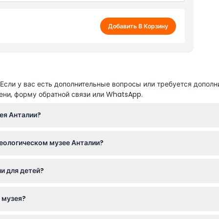
о 8 лет
Добавить В Корзину
сли у вас есть дополнительные вопросы или требуется дополн
ени, форму обратной связи или WhatsApp.
ея Анталии?
апреля по 31 октября и с 8:30 до 17:30 с 1 ноября по 31 марта 
хеологическом музее Анталии?
ом сайте, вы получаете прямой доступ с помощью мобильного ил
и для детей?
платно, а с 9 лет оплачивается взрослый билет, что делает муз
 музея?
 распечатанный билет; рекомендуется удобная обувь и фотоапп