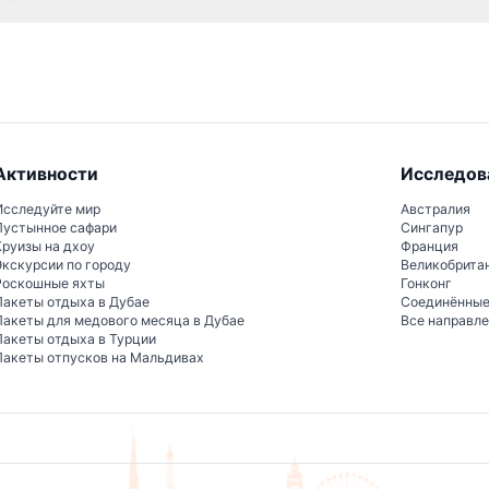
е перелезать через ограждения и не беспокоить растения, а та
и комфорт животных.
Активности
Исследов
Исследуйте мир
Австралия
Пустынное сафари
Сингапур
Круизы на дхоу
Франция
Экскурсии по городу
Великобрита
Роскошные яхты
Гонконг
Пакеты отдыха в Дубае
Соединённы
Пакеты для медового месяца в Дубае
Все направл
Пакеты отдыха в Турции
Пакеты отпусков на Мальдивах