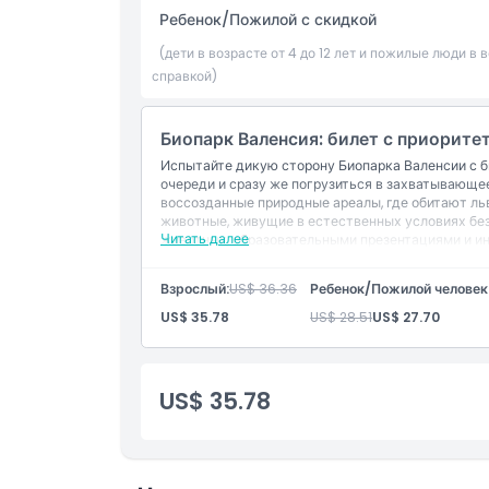
Ребенок/Пожилой с скидкой
Местоположение
(дети в возрасте от 4 до 12 лет и пожилые люди 
справкой)
Политика отмены
Биопарк Валенсия: билет с приорит
Испытайте дикую сторону Биопарка Валенсии с би
очереди и сразу же погрузиться в захватывающе
воссозданные природные ареалы, где обитают льв
животные, живущие в естественных условиях бе
Читать далее
животных, образовательными презентациями и и
для посетителей всех возрастов. С мгновенным 
предлагает плавный и незабываемый опыт знаком
Взрослый:
US$ 36.36
Ребенок/Пожилой человек
Включено
US$ 35.78
US$ 28.51
US$ 27.70
Входной билет
Доступ к таким мероприятиям, как кормление
другое
US$ 35.78