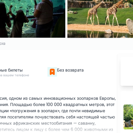
cia
ные билеты
Без возврата
на вашем телефоне
сия, одном из самых инновационных зоопарков Европы,
ния. Площадью более 100 000 квадратных метров, этот
ции «погружения в зоопарк», где почти невидимые
ляя посетителям почувствовать себя настоящей частью
ичных африканских местообитания — саванну,
титесь лицом к лицу с более чем 6 000 животными из