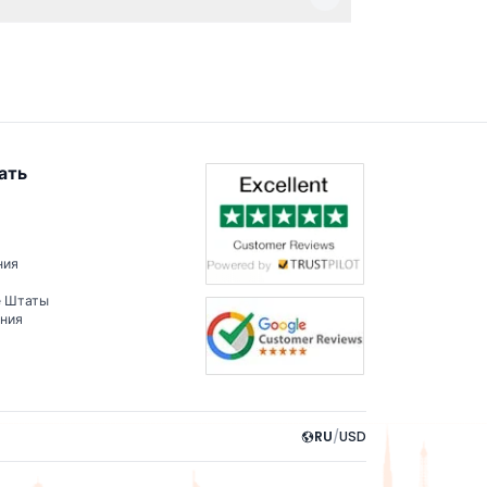
кже не использовать вспышку при съемке у
ать
ния
е Штаты
ения
RU
/
USD