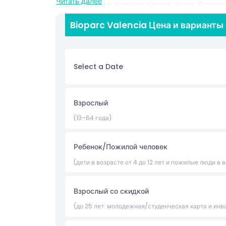
Читать далее
около 150 видов, включая слонов, львов, бегемо
присоединяйтесь к экскурсиям и лекциям, про
Bioparc Valencia Цена и варианты
природе и получая удовольствие. Биопарк твер
перерабатывая более 95% своей воды и генери
виды участвуют в европейских программах разв
путешествуете ли вы с семьей, друзьями или о
Select a Date
познавательный и глубоко погружающий опыт, 
зоопарка.
Взрослый
Основные моменты
(13–64 года)
Включено
Ребенок/Пожилой человек
Политика в отношении детей и взрослых
(дети в возрасте от 4 до 12 лет и пожилые люди в 
Исключения
Взрослый со скидкой
(до 25 лет: молодежная/студенческая карта и ин
Вещи, которые нужно знать