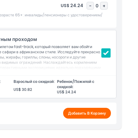
US$ 24.24
-
0
+
в возрасте 65+: инвалиды/пенсионеры с удостоверением/
етным проходом
летом fast-track, который позволяет вам обойти
е сафари в африканском стиле. Исследуйте прекрасно
ы, жирафы, гориллы, слоны, носороги и другие
з видимых ограждений. Наслаждайтесь кормлением
нтерактивными экспозициями, идеально подходящими
мобильным входом и гибким доступом этот билет
ства с дикой природой в самом сердце Валенсии.
:
Взрослый со скидкой:
Ребенок/Пожилой с
скидкой:
US$ 30.82
US$ 24.24
 животных, шоу с животными, показ в кинотеатре и
Добавить В Корзину