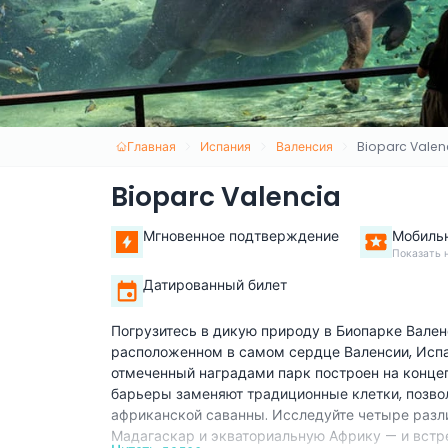
Главная
Испания
Валенсия
Bioparc Valen
Bioparc Valencia
Мгновенное подтверждение
Мобиль
Показать 
Датированный билет
Погрузитесь в дикую природу в Биопарке Вален
расположенном в самом сердце Валенсии, Испа
отмеченный наградами парк построен на концеп
барьеры заменяют традиционные клетки, позво
африканской саванны. Исследуйте четыре разл
Мадагаскар и экваториальную Африку — и встре