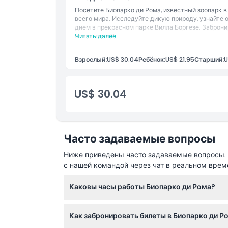
Посетите Биопарко ди Рома, известный зоопарк в
всего мира. Исследуйте дикую природу, узнайте
Вещи, которые нужно знать
днем в прекрасном парке Вилла Боргезе. Заброн
впечатлений!
Читать далее
Местоположение
Взрослый:
US$ 30.04
Ребёнок:
US$ 21.95
Старший:
U
Как добраться туда
US$ 30.04
Как воспользоваться
Политика отмены
Часто задаваемые вопросы
Ниже приведены часто задаваемые вопросы. Е
с нашей командой через чат в реальном врем
Каковы часы работы Биопарко ди Рома?
Биопарко ди Рома открыт ежедневно, кроме 2
Как забронировать билеты в Биопарко ди Р
по 25 октября — с 9:30 до 18:00, а в выхо
пожалуйста, уточняйте при бронировании).