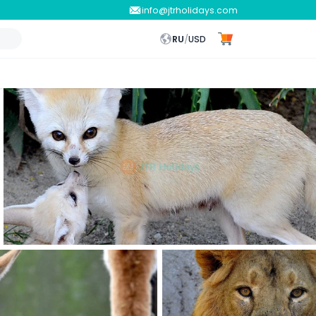
info@jtrholidays.com
RU
/
USD