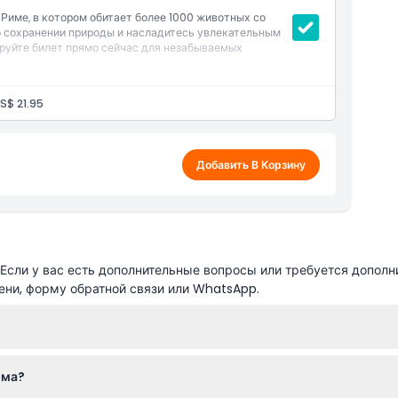
 Риме, в котором обитает более 1000 животных со
 о сохранении природы и насладитесь увлекательным
ируйте билет прямо сейчас для незабываемых
S$ 21.95
Добавить В Корзину
сли у вас есть дополнительные вопросы или требуется дополн
ени, форму обратной связи или WhatsApp.
5 декабря. С 1 января по 29 марта и с 26 октября по 31 декабря
ома?
дные и праздничные дни с 30 марта по 5 октября часы работы пр