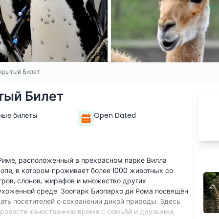
крытый Билет
тый Билет
ные билеты
Open Dated
 Риме, расположенный в прекрасном парке Вилла
ропе, в котором проживает более 1000 животных со
игров, слонов, жирафов и множество других
 ухоженной среде. Зоопарк Биопарко ди Рома посвящён
ать посетителей о сохранении дикой природы. Здесь
ровести качественное время с семьёй и друзьями,