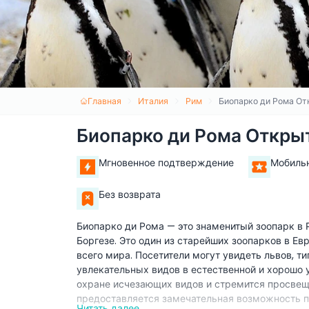
Главная
Италия
Рим
Биопарко ди Рома От
Биопарко ди Рома Откры
Мгновенное подтверждение
Мобиль
Без возврата
Биопарко ди Рома — это знаменитый зоопарк в
Боргезе. Это один из старейших зоопарков в Ев
всего мира. Посетители могут увидеть львов, т
увлекательных видов в естественной и хорошо
охране исчезающих видов и стремится просвещ
предоставляется замечательная возможность п
Читать далее