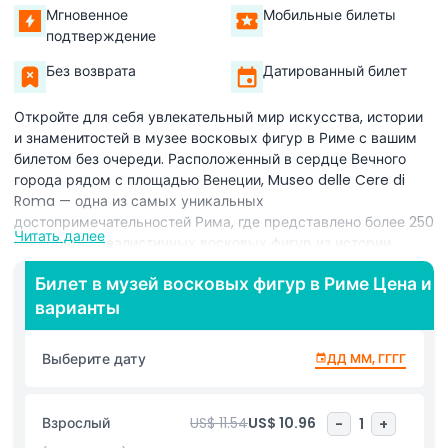
Мгновенное
Мобильные билеты
подтверждение
Без возврата
Датированный билет
Откройте для себя увлекательный мир искусства, истории
и знаменитостей в музее восковых фигур в Риме с вашим
билетом без очереди. Расположенный в сердце Вечного
города рядом с площадью Венеции, Museo delle Cere di
Roma — одна из самых уникальных
достопримечательностей Рима, где представлено более 250
Читать далее
невероятно реалистичных восковых фигур из истории,
политики, кино, музыки и религии. С вашим билетом в музей
Билет в музей восковых фигур в Риме Цена и
восковых фигур в Риме вы сможете прогуливаться среди
варианты
детализированных копий известных личностей, таких как
Юлий Цезарь, Леонардо да Винчи, Папа Франциск и даже
международных звезд, таких как Мэрилин Монро и Альберт
Выберите дату
ДД ММ, ГГГГ
Эйнштейн. Этот погружающий опыт предлагает идеальное
сочетание обучения и развлечений, делая его идеальным
для семей, туристов и любителей фотографии. Каждая
Взрослый
US$ 11.54
US$ 10.96
-
1
+
фигура создана вручную с невероятным вниманием к