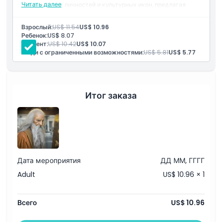
Читать далее
исторических личностей и культурных икон, предлагая
уникальный и погружающий опыт для посетителей всех
Местоположение
возрастов.
Взрослый:
US$ 11.54
US$ 10.96
Ребенок:
US$ 8.07
Студент:
US$ 10.42
US$ 10.07
Политика отмены
Люди с ограниченными возможностями:
US$ 5.81
US$ 5.77
Итог заказа
Дата мероприятия
ДД ММ, ГГГГ
Adult
US$ 10.96 × 1
Всего
US$ 10.96