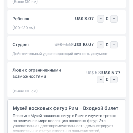
деталям, что делает музей топовым выбором для тех, кто
(Выше 130 см)
интересуется искусством, культурой и развлечениями в
Риме. Музей также предлагает тематические комнаты и
Ребенок
US$ 8.07
-
0
+
интерактивные выставки, позволяя посетителям глубже
погрузиться в богатое наследие Италии. Забронируйте
(100–130 см)
билеты в музей восковых фигур в Риме с Джей Ти Ар
Холидейс по лучшим ценам с гарантированным входом. Не
Студент
US$ 10.42
US$ 10.07
-
0
+
упустите шанс посетить один из самых интересных и
семейных музеев Рима во время вашего итальянского
Действительный удостоверяющий личность документ
путешествия.
Люди с ограниченными
US$ 5.81
US$ 5.77
возможностями
Основные моменты
-
0
+
(Выше 130 см)
Включено
Музей восковых фигур Рим - Входной билет
Политика в отношении детей и взрослых
Посетите Музей восковых фигур в Риме и изучите третью
по величине в мире коллекцию восковых фигур. Эта
увлекательная достопримечательность демонстрирует
Часы работы
реалистичные статуи известных знаменитостей,