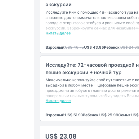
После активации пропуск действует в течени
экскурсии
Исследуйте Рим с помощью 48-часового тура на
знаковые достопримечательности в своем собс
города с открытого автобуса и расширьте своё
экскурсий. Забронируйте сейчас для незабываем
Читать далее
Включено
Билет на 48 часов на автобус Hop-On Hop-O
Бесплатные цифровые пешеходные экскурси
Взрослый:
US$ 46.75
US$ 43.86
Ребенок:
US$ 24.9
Аудиогиды
Как воспользоваться
Активируйте свой пропуск, сев в автобус на
Исследуйте: 72-часовой проездной 
После активации пропуск действителен в теч
пешие экскурсии + ночной тур
Максимально используйте своё путешествие с пак
высадкой в любом месте + цифровые пешие экск
проездом на автобусе к главным достопримечат
панорамным ночным туром, чтобы увидеть Вечны
Читать далее
темноты.
Включено
Билет на 72 часа на автобус с посадкой и вы
Взрослый:
US$ 51.93
Ребенок:
US$ 25.99
Семья:
US$
Панорамный ночной тур длительностью 1 час
Бесплатные цифровые пешие экскурсии
Аудиогиды.
US$ 23.08