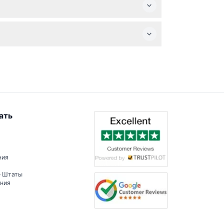
ранцузский и итальянский, чтобы вы могли
ся долго ждать следующей поездки.
ать
ния
е Штаты
ения