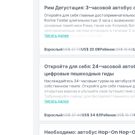
Рим Дегустация: 3-часовой автобус
Включено
Откройте для себя главные достопримечательнос
Rome Taster длительностью 3 часа с возможнос
основные памятники Рима, такие как Колизей, Ва
Политика в отношении детей и взрослых
неограниченным числом остановок в течение 3 ч
Читать далее
краткого знакомства с городом.
Включено
Исключения
Билет на 3 часа с возможностью свободной п
Взрослый:
US$ 27.70
US$ 23.08
Ребенок:
US$ 19.62
U
Аудиокомментарии доступны на английском, к
французском и итальянском языках.
Часы работы
Откройте для себя: 24-часовой авт
цифровые пешеходные гиды
Вещи, которые нужно знать
Наслаждайтесь 24-часовым туром на автобусе H
собственном темпе. Откройте для себя главные 
открытым верхом и улучшите свое путешествие 
Забронируйте сейчас для беспрепятственного о
Местоположение
Читать далее
Включено
Билет на 24 часа на автобус Hop-On Hop-Of
Бесплатные цифровые пешеходные туры
Как воспользоваться
Взрослый:
US$ 37.40
US$ 34.63
Ребенок:
US$ 19.73
Аудиогиды
Как использовать
Активируйте ваш пропуск, сев в автобус на 
Политика отмены
Необходимо: автобус Hop-On Hop-Of