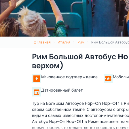
Главная
Италия
Рим
Рим Большой Автобус
Рим Большой Автобус Ho
верхом)
Мгновенное подтверждение
Мобиль
Датированный билет
Тур на Большом Автобусе Hop-On Hop-Off в Ри
своем собственном темпе. С автобусом с отк
видами самых известных достопримечательност
Автобус Hop-On Hop-Off в Риме позволяет вам 
всему городу, что делает легко посещать популя