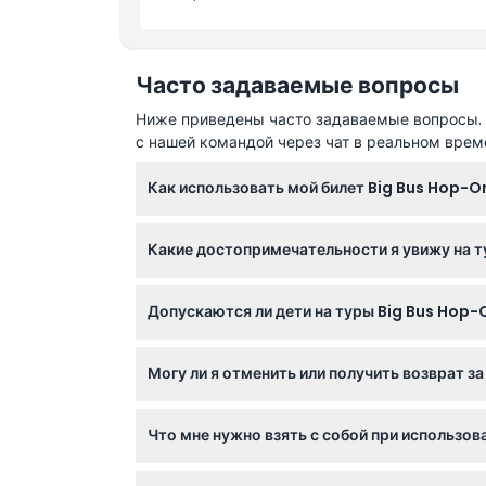
Часто задаваемые вопросы
Ниже приведены часто задаваемые вопросы. Е
с нашей командой через чат в реальном врем
Как использовать мой билет Big Bus Hop-O
Ваш билет действителен в течение 24, 48 ил
Какие достопримечательности я увижу на т
свободно садитесь и выходите, а также мен
Вы проедете мимо знаменитых мест, таких 
Допускаются ли дети на туры Big Bus Hop-O
открытого двухэтажного автобуса.
Да! Дети в возрасте от 0 до 4 лет путешес
Могу ли я отменить или получить возврат за
Все, кто старше 16 лет, должны иметь билет
К сожалению, билеты не подлежат возврату 
Что мне нужно взять с собой при использов
Возьмите с собой ваучер на бронирование (