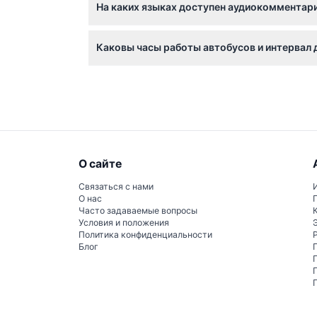
На каких языках доступен аудиокомментарий
запечатлеть удивительные виды и достопри
Аудиогид доступен на семи языках, включая
Каковы часы работы автобусов и интервал 
узнать больше о городе во время поездки.
Автобусы ходят ежедневно с 9:00 до 19:00,
(возможны изменения — пожалуйста, подтв
О сайте
Связаться с нами
О нас
Часто задаваемые вопросы
Условия и положения
Политика конфиденциальности
Блог