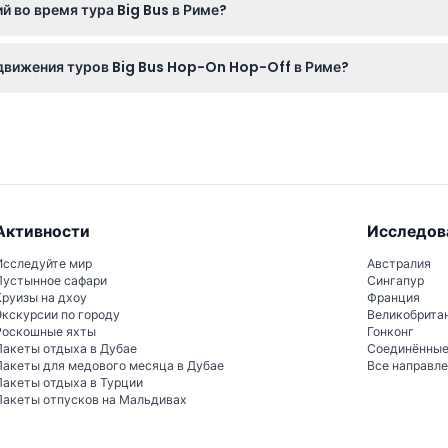
 во время тура Big Bus в Риме?
мечательности!
 английский, китайский, испанский, португальский, немецкий, ф
движения туров Big Bus Hop-On Hop-Off в Риме?
 отправляясь примерно каждые 14 минут, так что вам не придет
ердите при бронировании)
Активности
Исследов
Исследуйте мир
Австралия
Пустынное сафари
Сингапур
Круизы на дхоу
Франция
Экскурсии по городу
Великобрита
Роскошные яхты
Гонконг
Пакеты отдыха в Дубае
Соединённы
Пакеты для медового месяца в Дубае
Все направл
Пакеты отдыха в Турции
Пакеты отпусков на Мальдивах