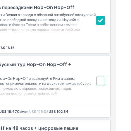
 с пересадками Hop-On Hop-Off
ти Вечного города с обзорной автобусной экскурсией
тью свободной посадки и высадки. Изучайте
тикан и Фонтан Треви в собственном темпе с
асов — идеально для первых посетителей или
осадки и высадки с автобуса
S$ 16.16
итайском, испанском, португальском, немецком,
обусный тур Hop-On Hop-Off +
op-On Hop-Off и исследуйте Рим в своем
достопримечательности на двухэтажном автобусе с
с помощью цифровых пешеходных гидов.
смотра достопримечательностей!
f
US$ 18.47
Семья:
US$ 105.03
US$ 102.84
любой остановке по маршруту
f на 48 часов + цифровые пешие