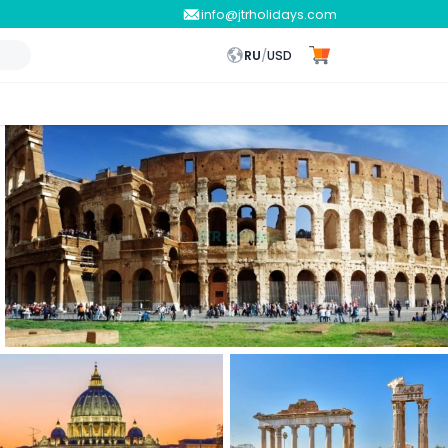
info@jtrholidays.com
RU
/
USD