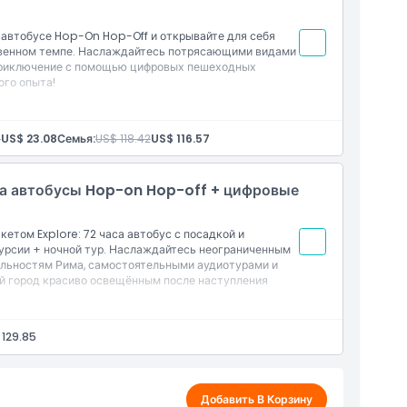
е 24 часов
 автобусе Hop-On Hop-Off и открывайте для себя
твенном темпе. Наслаждайтесь потрясающими видами
 приключение с помощью цифровых пешеходных
ого опыта!
ff
и
3
US$ 23.08
Семья:
US$ 118.42
US$ 116.57
 любой остановке маршрута
на автобусы Hop-on Hop-off + цифровые
ение 48 часов
етом Explore: 72 часа автобус с посадкой и
урсии + ночной тур. Наслаждайтесь неограниченным
ельностям Рима, самостоятельными аудиотурами и
й город красиво освещённым после наступления
садкой в любом месте
 129.85
Добавить В Корзину