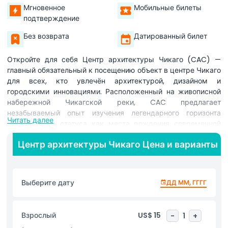
Мгновенное
Мобильные билеты
подтверждение
Без возврата
Датированный билет
Откройте для себя Центр архитектуры Чикаго (CAC) —
главный обязательный к посещению объект в центре Чикаго
для всех, кто увлечён архитектурой, дизайном и
городскими инновациями. Расположенный на живописной
набережной Чикагской реки, CAC предлагает
незабываемый опыт изучения легендарного горизонта
Читать далее
города и его статуса как места рождения современной
архитектуры. Эта ведущая достопримечательность Чикаго
Центр архитектуры Чикаго Цена и варианты
включает захватывающие выставки, в том числе
впечатляющую масштабную модель города с более чем
4000 миниатюрных зданий. Погрузитесь в истории
знаковых памятников, таких как Уиллис-Тауэр, Центр
Выберите дату
ДД ММ, ГГГГ
Джона Хэнкока и Здание Ригли, и узнайте, как
дальновидные архитекторы сформировали всемирную
репутацию Чикаго. Экскурсии Центра архитектуры Чикаго,
Взрослый
US$ 15
-
1
+
проводимые опытными гидами, являются одними из лучших