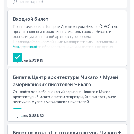
пешеходных туров по архитектуре в мире. Идеально
(18 лет и старше)
подходит для туристов, студентов и любителей дизайна,
CAC является одновременно образовательным и
Входной билет
вдохновляющим. Посетите Центр архитектуры Чикаго
сегодня, чтобы узнать, исследовать и праздновать
Познакомьтесь с Центром Архитектуры Чикаго (CAC), где
представлены интерактивная модель города Чикаго и
непревзойденный вклад города в мир архитектуры.
экспозиции о знаковой архитектуре города.
Наслаждайтесь семейными мероприятиями, шоппингом и
Читать далее
поддерживайте образовательные инициативы во время
вашего визита.
Основные моменты
Взрослый:
US$ 15
Включено
Билет в Центр архитектуры Чикаго + Музей
американских писателей Чикаго
Политика в отношении детей и взрослых
Откройте для себя знаковый горизонт Чикаго в Музее
архитектуры Чикаго, а затем отпразднуйте литературное
величие в Музее американских писателей.
Исключения
Взрослый:
US$ 32
Часы работы
Билет на вход в Центр архитектуры Чикаго +