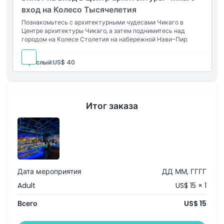
Вещи, которые нужно знать
вход на Колесо Тысячелетия
Познакомьтесь с архитектурными чудесами Чикаго в
Центре архитектуры Чикаго, а затем поднимитесь над
Местоположение
городом на Колесе Столетия на набережной Нэви-Пир.
Взрослый:
US$ 40
Как воспользоваться
Политика отмены
Итог заказа
Дата мероприятия
ДД ММ, ГГГГ
Adult
US$ 15 × 1
Всего
US$ 15