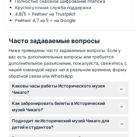
Полностью сквозное шифрование платежа
Круглосуточная служба поддержки
4,8/5 ⭐ Рейтинг на Trustpilot
Рейтинг 4,7 из 5 ⭐ на Google
Часто задаваемые вопросы
Ниже приведены часто задаваемые вопросы. Если у
вас есть дополнительные вопросы или требуется
дополнительное разъяснение, пожалуйста, свяжитесь с
нашей командой через чат в реальном времени, форму
обратной связи или WhatsApp.
Каковы часы работы Исторического музея
Чикаго?
Музей открыт с вторника по субботу с 9:30 до 16:30
Как забронировать билеты в Исторический
и в воскресенье с 12:00 до 17:00. По понедельникам
музей Чикаго?
музей закрыт, за исключением отдельных
Вы можете легко забронировать билеты онлайн
праздников (возможны изменения — пожалуйста,
Подходит ли Исторический музей Чикаго для
прямо на этом сайте. Просто выберите
уточняйте при бронировании).
детей и студентов?
предпочитаемую дату и время во время процесса
Да, дети в возрасте от 0 до 12 лет проходят