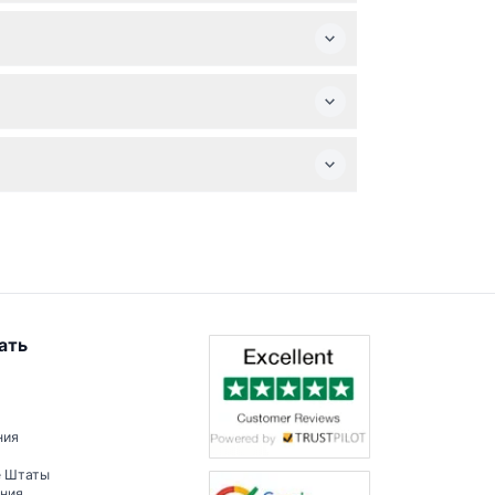
ся приносить только необходимые вещи для
и мероприятиями.
ак Планетарий и Аргоноут, при наличии
ать
ния
е Штаты
ения