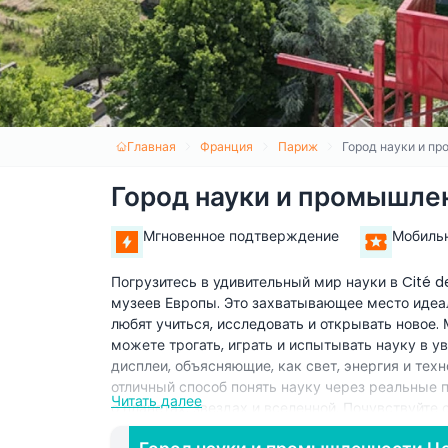
Главная
Франция
Париж
Город науки и п
Город науки и промышле
Мгновенное подтверждение
Мобиль
Погрузитесь в удивительный мир науки в Cité de
музеев Европы. Это захватывающее место идеал
любят учиться, исследовать и открывать новое.
можете трогать, играть и испытывать науку в 
дисплеи, объясняющие, как свет, энергия и тех
отличный способ понять науку через реальные 
Читать далее
о планетах, звездах и вселенной. Почувствуйте
разделы, где можно увидеть последние инноваци