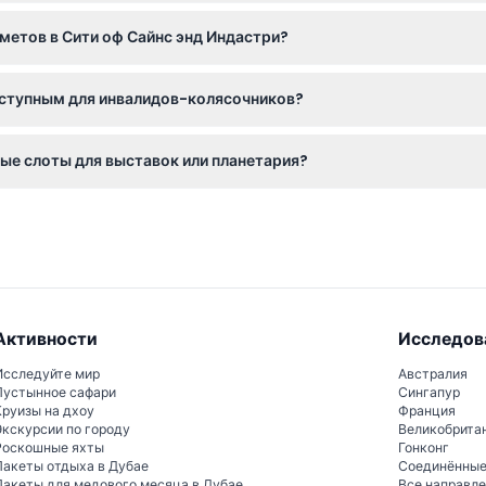
тому будьте уверены в своих планах перед бронированием.
метов в Сити оф Сайнс энд Индастри?
ы, и на территории нет камеры хранения багажа. Рекомендует
оступным для инвалидов-колясочников?
лидных колясках, чтобы каждый мог насладиться экспозициями 
ые слоты для выставок или планетария?
е временные слоты на месте для специальных выставок, таких к
Активности
Исследов
Исследуйте мир
Австралия
Пустынное сафари
Сингапур
Круизы на дхоу
Франция
Экскурсии по городу
Великобрита
Роскошные яхты
Гонконг
Пакеты отдыха в Дубае
Соединённы
Пакеты для медового месяца в Дубае
Все направл