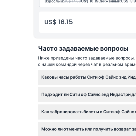
Взрослый:
US$ 17.30
US$ 16.15
Сниженный:
US$ 13.
Политика отмены
US$ 16.15
Часто задаваемые вопросы
Ниже приведены часто задаваемые вопросы. Е
с нашей командой через чат в реальном врем
Каковы часы работы Сити оф Сайнс энд Ин
Музей открыт со вторника по субботу с 9:15 
Подходит ли Сити оф Сайнс энд Индастри дл
и 25 декабря, музей закрыт (возможны изм
Абсолютно! Музей предлагает интерактивные
Как забронировать билеты в Сити оф Сайнс
детям до 2 лет вход бесплатный.
Вы можете легко забронировать билеты онл
Можно ли отменить или получить возврат за
бронирования.