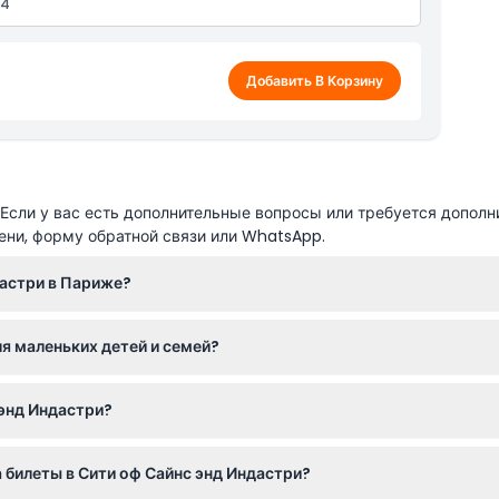
84
Добавить В Корзину
сли у вас есть дополнительные вопросы или требуется дополн
ени, форму обратной связи или WhatsApp.
дастри в Париже?
до 18:00 и по воскресеньям с 9:15 до 19:00. По понедельникам и в
я маленьких детей и семей?
енения — пожалуйста, уточняйте при бронировании).
 экспонаты и занятия, которые замечательно подходят для всех
 энд Индастри?
айн прямо здесь, на этом сайте. Просто выберите желаемую дат
 билеты в Сити оф Сайнс энд Индастри?