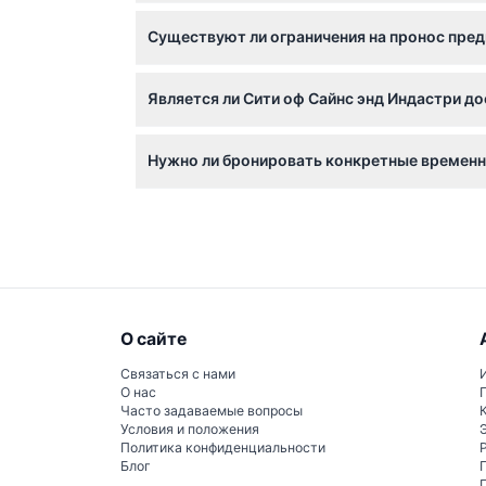
Билеты не подлежат возврату и отмене, поэ
Существуют ли ограничения на пронос пред
Да, большие сумки и чемоданы не разрешен
Является ли Сити оф Сайнс энд Индастри д
посещения.
Да, музей оборудован для доступа на инва
Нужно ли бронировать конкретные временн
Посетители могут забронировать бесплатны
свободных мест.
О сайте
Связаться с нами
О нас
Часто задаваемые вопросы
Условия и положения
Политика конфиденциальности
Блог