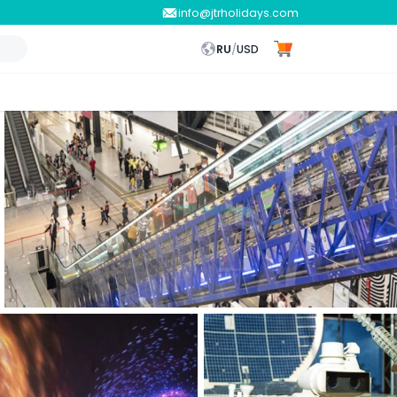
info@jtrholidays.com
RU
/
USD