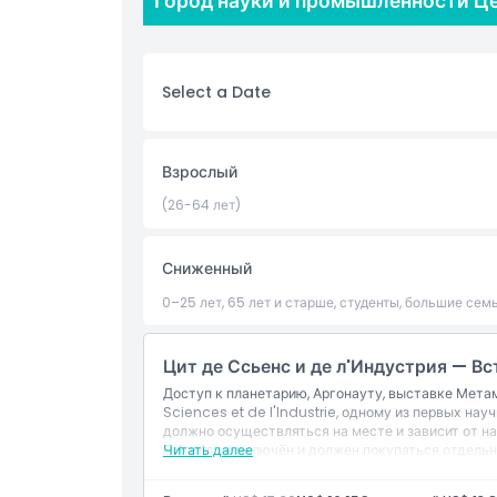
Город науки и промышленности Це
является семейной достопримечательностью в 
могут играть и учиться одновременно, что дел
семьи. Благодаря множеству интерактивных ме
открытий. Cité des Sciences et de l'Industrie – 
Select a Date
вы в Париже и хотите захватывающий образовате
Основные моменты
Взрослый
(26-64 лет)
Включено
Сниженный
Политика в отношении детей и взрослых
0–25 лет, 65 лет и старше, студенты, большие семь
Часы работы
Цит де Ссьенс и де л'Индустрия — В
Доступ к планетарию, Аргонауту, выставке Мета
Sciences et de l'Industrie, одному из первых на
Вещи, которые нужно знать
должно осуществляться на месте и зависит от н
Enfants не включён и должен покупаться отдельн
Читать далее
Местоположение