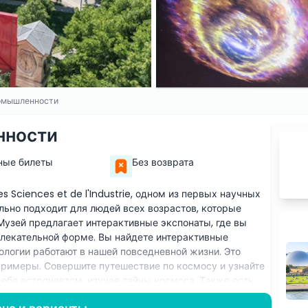
ромышленности
нности
ные билеты
Без возврата
s Sciences et de l'Industrie, одном из первых научных
ьно подходит для людей всех возрастов, которые
 Музей предлагает интерактивные экспонаты, где вы
увлекательной форме. Вы найдете интерактивные
нологии работают в нашей повседневной жизни. Это
примеры. Совершите путешествие по космосу и узнайте
 себя астронавтом, изучая тайны космоса. Также есть
и в технологиях и как они меняют наш мир. Этот музей