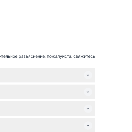
ительное разъяснение, пожалуйста, свяжитесь
 праздничные дни, такие как 1 января, 1 мая
 возрастов, включая детей. Кроме того,
у и проверьте доступность во время