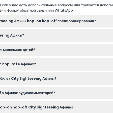
сли у вас есть дополнительные вопросы или требуется дополн
ени, форму обратной связи или WhatsApp.
htseeing Афины hop-on hop-off после бронирования?
 сайте просто покажите ваш электронный билет на любой официа
seeing Афины?
 действует для неограниченного количества поездок в выбранн
и до 17:00 зимой, линия Пирей — с 12:15 до 18:15, а линия Пляж-
ля маленьких детей?
ожалуйста, уточняйте при бронировании).
 но им не предоставляется отдельное место, поэтому рекоменду
n hop-off в Афинах?
емя поездки.
ронный билет, солнцезащитный крем, шляпу для защиты от солн
а билет City Sightseeing Афины?
звоживаться.
этому внимательно выбирайте дату при онлайн-бронировании.
f в Афинах аудиокомментарий?
омментарий с интересными фактами и историей, пока вы проез
op-on hop-off City Sightseeing Афины?