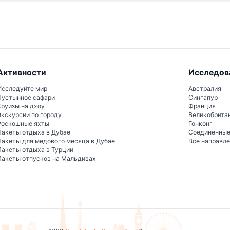
х линиях — Афины, Пирей и Пляж-Ривьера, позволяя вам самост
Национальный Археологический Музей.
Активности
Исследов
Исследуйте мир
Австралия
Пустынное сафари
Сингапур
Круизы на дхоу
Франция
Экскурсии по городу
Великобрита
Роскошные яхты
Гонконг
Пакеты отдыха в Дубае
Соединённы
Пакеты для медового месяца в Дубае
Все направл
Пакеты отдыха в Турции
Пакеты отпусков на Мальдивах