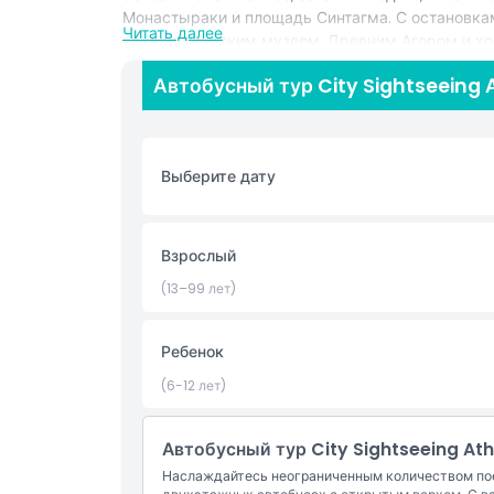
Монастыраки и площадь Синтагма. С остановк
Читать далее
археологическим музеем, Древним Агором и хо
предлагает непревзойденную гибкость. Ваш бил
Автобусный тур City Sightseeing
маршрута в реальном времени, бесплатный Wi‑F
торговых улицах и скрытых сокровищах. Незави
путешественник, опыт автобуса Hop‑on Hop‑off
достопримечательностей, панорамные виды и б
Выберите дату
билет Hop‑on Hop‑off по Афинам сегодня и откр
раньше.
Взрослый
Основные моменты
(13–99 лет)
Включено
Ребенок
(6-12 лет)
Политика в отношении детей и взрослых
Автобусный тур City Sightseeing At
Вещи, которые нужно знать
Наслаждайтесь неограниченным количеством поез