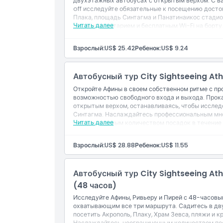
двухэтажных автобусах с открытым верхом. С в
off исследуйте обязательные к посещению достоп
Местоположение
Плака, площадь Синтагма и Панатинаикос стадио
Читать далее
аудиокомментарием и бесплатным Wi-Fi на борту
которые хотят гибко и панорамно осмотреть гла
Политика отмены
Взрослый:
US$ 25.42
Ребенок:
US$ 9.24
Автобусный тур City Sightseeing At
Откройте Афины в своем собственном ритме с про
возможностью свободного входа и выхода. Прока
открытым верхом, останавливаясь, чтобы исслед
Синтагма. Наслаждайтесь профессиональным мно
Читать далее
неограниченным количеством посадок в течение 
глубокого знакомства с Афинами.
Взрослый:
US$ 28.88
Ребенок:
US$ 11.55
Автобусный тур City Sightseeing A
(48 часов)
Исследуйте Афины, Ривьеру и Пирей с 48-часовы
охватывающим все три маршрута. Садитесь в дв
посетить Акрополь, Плаку, Храм Зевса, пляжи и к
Наслаждайтесь неограниченным количеством пос