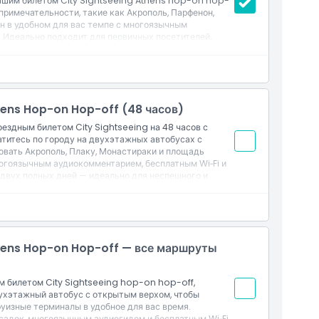
ашим билетом City Sightseeing Athens hop-on hop-
римечательности, такие как Акрополь, Парфенон,
н в удобном для вас темпе с многоязычным
. Идеально подходит для первичных посетителей,
вные достопримечательности Афин.
hens Hop-on Hop-off (48 часов)
ездным билетом City Sightseeing на 48 часов с
титесь по городу на двухэтажных автобусах с
овать Акрополь, Плаку, Монастираки и площадь
гоязычным аудиокомментарием, бесплатным Wi‑Fi и
двух полных дней — идеально для неспешного и
thens Hop-on Hop-off — все маршруты
м билетом City Sightseeing hop-on hop-off,
ухэтажный автобус с открытым верхом, чтобы
руизные терминалы в удобное для вас время.
адок, многоязычным аудиогидом и бесплатным Wi‑Fi