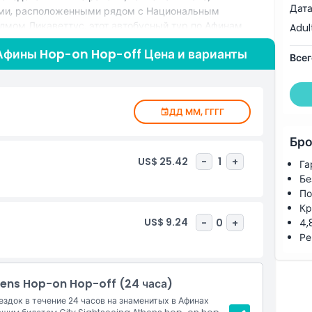
Дата
ами, расположенными рядом с Национальным
лмом Ликаветтус, этот автобусный тур по Афинам
Adul
ет City Sightseeing Афины включает обновления
 Афины Hop-on Hop-off Цена и варианты
i на борту и советы инсайдеров о местных тавернах,
Всег
симо от того, впервые вы в городе или опытный
 в Афинах обеспечивает легкое исследование главных
есстрессовое открытие лучшего в Афинах. Забронируйте
ДД ММ, ГГГГ
ойте для себя историческую столицу Греции как никогда
Бро
US$ 25.42
-
1
+
Га
Бе
По
Кр
US$ 9.24
-
0
+
4,
Ре
hens Hop-on Hop-off (24 часа)
док в течение 24 часов на знаменитых в Афинах