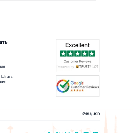
оятельно исследовать такие известные
ать
ния
е Штаты
ения
RU
/
USD