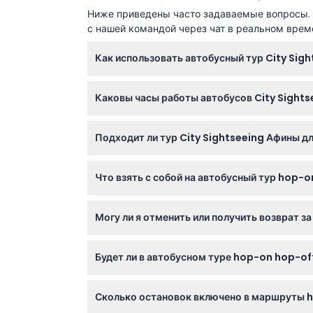
Ниже приведены часто задаваемые вопросы. Е
с нашей командой через чат в реальном врем
Как использовать автобусный тур City Sig
После бронирования билета онлайн на этом
Каковы часы работы автобусов City Sight
любой автобус выбранной линии. Ваш билет
посадки.
Линия Афины работает с 8:30 до 19:00 летом 
Подходит ли тур City Sightseeing Афины д
отправлением (время может изменяться — п
Да! Дети до 6 лет путешествуют бесплатно,
Что взять с собой на автобусный тур hop-o
ребёнка на коленях для безопасности во вр
Возьмите с собой распечатанный или элект
Могу ли я отменить или получить возврат з
остановками и бутылку воды, чтобы не обе
Билеты не подлежат возврату и отмене, по
Будет ли в автобусном туре hop-on hop-of
Да, в автобусах есть многоязычный аудиок
Сколько остановок включено в маршруты h