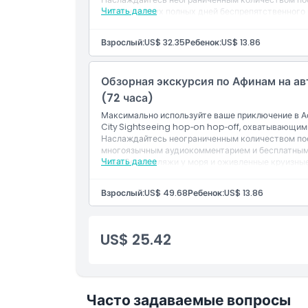
Читать далее
в течение двух полных дней беспрепятственного
Взрослый:
US$ 32.35
Ребенок:
US$ 13.86
Обзорная экскурсия по Афинам на а
(72 часа)
Максимально используйте ваше приключение в А
City Sightseeing hop‑on hop‑off, охватывающим 
Наслаждайтесь неограниченным количеством пое
многоязычным аудиокомментарием и бесплатным W
Читать далее
Храм Зевса, пляжи у моря и оживленные круизны
подходит для спокойного и глубокого знакомств
Взрослый:
US$ 49.68
Ребенок:
US$ 13.86
US$ 25.42
Часто задаваемые вопросы