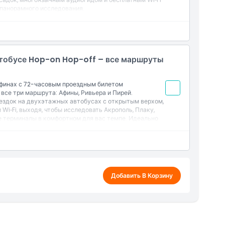
 панорамного исследования.
втобусе Hop-on Hop-off – все маршруты
финах с 72-часовым проездным билетом
все три маршрута: Афины, Ривьера и Пирей.
здок на двухэтажных автобусах с открытым верхом,
i‑Fi, выходя, чтобы исследовать Акрополь, Плаку,
е терминалы в комфортном для вас темпе. Идеально
а с Афинами и их потрясающими окрестностями.
Добавить В Корзину