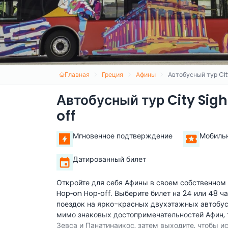
Главная
Греция
Афины
Автобусный тур Ci
Автобусный тур City Si
off
Мгновенное подтверждение
Мобиль
Датированный билет
Откройте для себя Афины в своем собственном 
Hop‑on Hop‑off. Выберите билет на 24 или 48 
поездок на ярко-красных двухэтажных автобу
мимо знаковых достопримечательностей Афин, 
Зевса и Панатинаикос, затем выходите, чтобы и