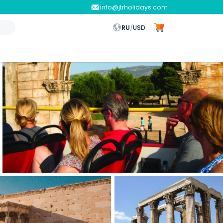
info@jtrholidays.com
RU
/
USD