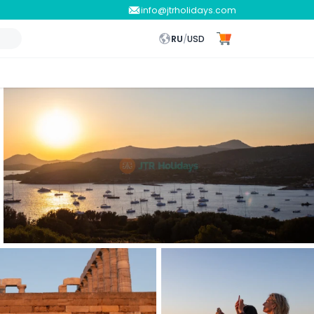
info@jtrholidays.com
RU
/
USD