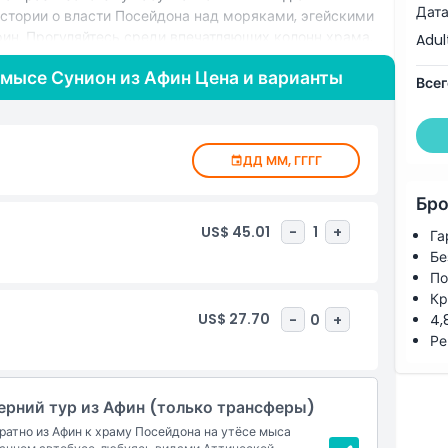
Дата
стории о власти Посейдона над моряками, эгейскими
ин. Прогуляйтесь среди впечатляющих колонн храма,
Adul
ая огненные отражения по морю и создавая рай для
а мысе Сунион из Афин Цена и варианты
ката, обрамлённые силуэтом храма и бескрайними
Всег
 насладитесь свободным временем для прогулки по
юбуйтесь звёздным небом перед возвращением в Афины.
асыщенную однодневную экскурсию из Афин, сочетая
ДД ММ, ГГГГ
альный комментарий и незабываемые морские
истории, мифологии и потрясающих греческих закатов.
Бро
US$ 45.01
-
1
+
Га
Бе
По
Кр
US$ 27.70
-
0
+
4,
Ре
ерний тур из Афин (только трансферы)
атно из Афин к храму Посейдона на утёсе мыса