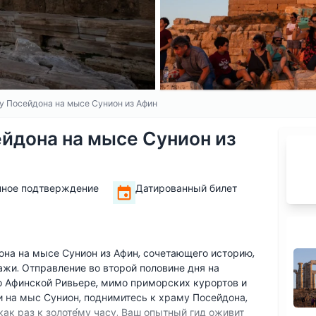
му Посейдона на мысе Сунион из Афин
ейдона на мысе Сунион из
нное подтверждение
Датированный билет
она на мысе Сунион из Афин, сочетающего историю,
и. Отправление во второй половине дня на
 Афинской Ривьере, мимо приморских курортов и
 на мыс Сунион, поднимитесь к храму Посейдона,
как раз к золоте́му часу. Ваш опытный гид оживит