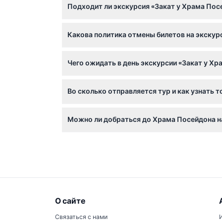
Подходит ли экскурсия «Закат у Храма Пос
виды заката над Эгейским морем.
Дети до 4 лет принимаются бесплатно, одна
Какова политика отмены билетов на экскур
Все билеты не подлежат возврату и отмене,
Чего ожидать в день экскурсии «Закат у Х
Вы насладитесь комфортной поездкой на авт
Во сколько отправляется тур и как узнать 
наблюдать закат над морем вместе с гидом
Время отправления варьируется в зависимос
Можно ли добраться до Храма Посейдона н
может изменяться — подтверждайте при бр
Экскурсия включает комфортабельный автоб
О сайте
Связаться с нами