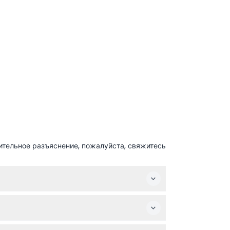
ительное разъяснение, пожалуйста, свяжитесь
сто выберите предпочитаемую дату и
отоаппарат, чтобы запечатлеть потрясающие