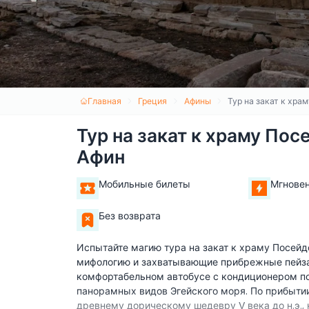
Главная
Греция
Афины
Тур на закат к хра
Тур на закат к храму Пос
Афин
Мобильные билеты
Мгнове
Без возврата
Испытайте магию тура на закат к храму Посейд
мифологию и захватывающие прибрежные пейзаж
комфортабельном автобусе с кондиционером по
панорамных видов Эгейского моря. По прибытии
древнему дорическому шедевру V века до н.э., 