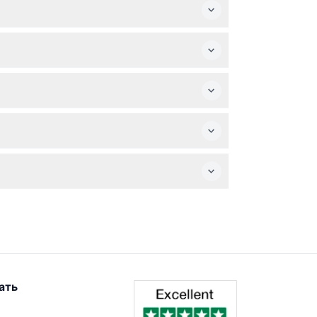
 места в автобусе.
вании.
е к Храму, чтобы исследовать руины и
й почте за 24 часа до даты тура (время
о самостоятельной организации транспорта.
ать