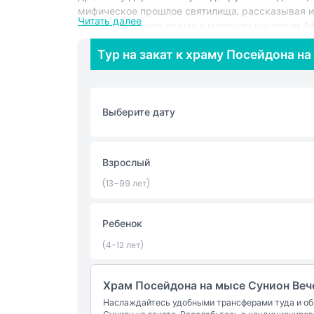
мифическое прошлое святилища, рассказывая и
Читать далее
штормами и роли храма в морском наследии Аф
когда солнце опускается к горизонту, отбрасыв
Тур на закат к храму Посейдона н
фотографов. Сделайте памятные фотографии за
синими просторами ниже. После захода солнца
мысу, вдохните солёный морской воздух и пол
Этот тур на закат к мысу Сунион предлагает н
Выберите дату
удобный трансфер туда и обратно, профессион
панорамы, идеально подходящие для любителей 
Взрослый
Основные моменты
(13–99 лет)
Включено
Ребенок
(4-12 лет)
Политика в отношении детей и взрослых
Храм Посейдона на мысе Сунион Веч
Вещи, которые нужно знать
Наслаждайтесь удобными трансферами туда и обр