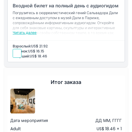
Аудиогид
Входной билет на полный день с аудиогидом
Исключения
Гид
Погрузитесь в сюрреалистический гений Сальвадора Дали
Другие личные расходы
с ежедневным доступом в музей Дали в Париже,
Чаевые и благодарности.
Часы работы
сопровождённым информативным аудиогидом. Откройте
для себя знаковые картины, скульптуры и интерактивные
Читать далее
инсталляции в своём собственном темпе, в то время как
гид раскрывает истории за визионерским искусством
Вещи, которые нужно знать
Дали. Обязательно для любителей искусства и любопытных
Взрослый:
US$ 21.92
умов.
Ребенок:
US$ 16.15
Включено в стоимость
Местоположение
Старший:
US$ 18.46
Билет с приоритетным входом в постоянную
экспозицию Дали
Цифровой аудиогид (загрузка на телефон).
Политика отмены
Не включено
Экскурсовод
Итог заказа
Другие личные расходы
Чаевые и благодарности.
Дата мероприятия
ДД ММ, ГГГГ
Adult
US$ 18.46 × 1