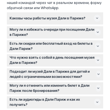
нашей командой через чат в реальном времени, форму
обратной связи или WhatsApp.
Каковы часы работы музея Дали в Париже?
Музей Дали в Париже открыт ежедневно с 10:00 до
Могу ли я избежать очереди при посещении Дали
18:00, последний вход в 18:00. Рекомендуется
в Париже?
прибыть за 10 минут до забронированного времени.
Да, если вы бронируете билеты онлайн через этот
(возможны изменения — пожалуйста,
Есть ли скидки или бесплатный вход на билеты в
сайт, вы получите пропуск без очереди в музей
подтверждайте при бронировании)
Дали Париж?
Дали в Париже, что позволит сэкономить время при
Для некоторых посетителей цена билетов снижена
входе.
Что нужно взять с собой в день посещения музея
(€13 или €11), а дети до 8 лет проходят бесплатно.
Дали в Париже?
Вы можете проверить ваше право на скидку и цены
Возьмите копию вашего онлайн-билета (в
во время онлайн-бронирования.
Подходит ли музей Дали в Париже для детей и
цифровом или печатном виде) и действительный
людей с ограниченными возможностями?
документ, если вы претендуете на льготный или
Да, дети до 8 лет проходят бесплатно, а музей
бесплатный вход. Рекомендуется удобная обувь
Могу ли я отменить или изменить билет в Дали
доступен для посетителей с ограниченными
для прогулок по музею.
Париж после бронирования?
возможностями, имеющих действующую
Нет, билеты не подлежат возврату и не могут быть
инвалидную карту.
Есть ли аудиогиды в Дали Париж и как их
отменены. Убедитесь, что используете билет в
получить?
указанное при покупке дату и время.