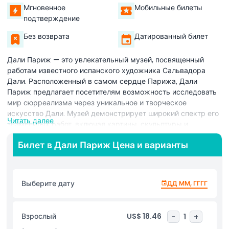
Мгновенное
Мобильные билеты
подтверждение
Без возврата
Датированный билет
Дали Париж — это увлекательный музей, посвященный
работам известного испанского художника Сальвадора
Дали. Расположенный в самом сердце Парижа, Дали
Париж предлагает посетителям возможность исследовать
мир сюрреализма через уникальное и творческое
искусство Дали. Музей демонстрирует широкий спектр его
Читать далее
знаменитых работ, включая картины, скульптуры и
гравюры, предоставляя посетителям глубокое понимание
Билет в Дали Париж Цена и варианты
разума одного из самых влиятельных художников XX века.
В Дали Париж вы можете увидеть некоторые из самых
знаковых произведений Дали, такие как «Упорство памяти»
Выберите дату
ДД ММ, ГГГГ
с его известными тающими часами. Музей также
подчеркивает интерес художника к науке, снам и
подсознанию, которые являются центральными темами его
Взрослый
US$ 18.46
-
1
+
творчества. Независимо от того, являетесь ли вы