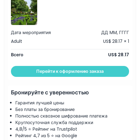
Включено
Политика в отношении детей и взрослых
Дата мероприятия
ДД ММ, ГГГГ
Adult
US$ 28.17 × 1
Исключения
Всего
US$ 28.17
Часы работы
Перейти к оформлению заказа
Вещи, которые нужно знать
Бронируйте с уверенностью
Местоположение
Гарантия лучшей цены
Без платы за бронирование
Как добраться туда
Полностью сквозное шифрование платежа
Круглосуточная служба поддержки
4,8/5 ⭐ Рейтинг на Trustpilot
Как воспользоваться
Рейтинг 4,7 из 5 ⭐ на Google