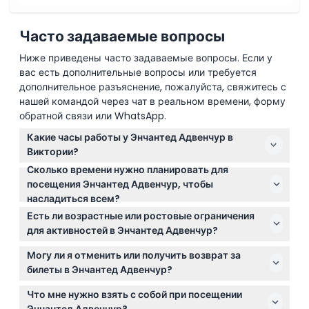
Политика отмены
Часто задаваемые вопросы
Ниже приведены часто задаваемые вопросы. Если у
вас есть дополнительные вопросы или требуется
дополнительное разъяснение, пожалуйста, свяжитесь с
нашей командой через чат в реальном времени, форму
обратной связи или WhatsApp.
Какие часы работы у Энчантед Адвенчур в
Виктории?
Сколько времени нужно планировать для
Энчантед Адвенчур открыт с 9:00 до 17:00 с
посещения Энчантед Адвенчур, чтобы
сентября по апрель и с 10:00 до 17:00 с мая по
насладиться всем?
август. Парк закрыт в праздничный день
Планируйте около 2-3 часов на общие активности,
Рождества (возможны изменения — пожалуйста,
Есть ли возрастные или ростовые ограничения
плюс дополнительно 1 час для трассы Нипперс Три
уточняйте при бронировании).
для активностей в Энчантед Адвенчур?
Сёрфинг или 2 часа для трассы Гранд Три Сёрфинг,
Дети от 0 до 2 лет проходят бесплатно, а дети от 0
чтобы полностью насладиться опытом.
Могу ли я отменить или получить возврат за
до 17 лет должны быть в сопровождении
билеты в Энчантед Адвенчур?
оплачивающего взрослого. Скай Скрамбл
Билеты не подлежат возврату и не могут быть
предназначен только для детей ниже 135 см,
Что мне нужно взять с собой при посещении
отменены. Вам нужно использовать билеты в
взрослые не могут участвовать. Тюбинговые горки