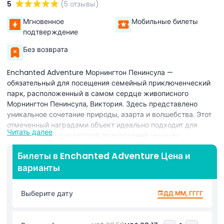
5
(5 отзывы)
Мгновенное
Мобильные билеты
подтверждение
Без возврата
Enchanted Adventure Морнингтон Пенинсула —
обязательный для посещения семейный приключенческий
парк, расположенный в самом сердце живописного
Морнингтон Пенинсула, Виктория. Здесь представлено
уникальное сочетание природы, азарта и волшебства. Этот
отмеченный наградами объект идеально подходит для
Читать далее
семей, друзей и искателей приключений, ищущих
интересные занятия в Морнингтон Пенинсула. С
Билеты в Enchanted Adventure Цена и
захватывающими ботаническими садами, сложными
варианты
лабиринтами из изгородей и гигантскими трубчатыми
горками, парк наполнен интерактивными открытыми
аттракционами, которые доставляют радость посетителям
Выберите дату
ДД ММ, ГГГГ
всех возрастов. Одной из основных
достопримечательностей являются захватывающие курсы
по серфингу по деревьям и зиплайну, которые позволяют