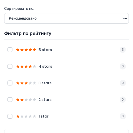
Сортировать по:
Фильтр по рейтингу
5 stars
5
4 stars
0
3 stars
0
2 stars
0
1 star
0