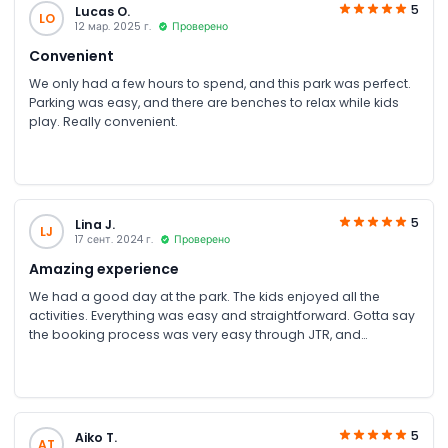
5
Lucas O.
LO
12 мар. 2025 г.
Проверено
Convenient
We only had a few hours to spend, and this park was perfect.
Parking was easy, and there are benches to relax while kids
play. Really convenient.
5
Lina J.
LJ
17 сент. 2024 г.
Проверено
Amazing experience
We had a good day at the park. The kids enjoyed all the
activities. Everything was easy and straightforward. Gotta say
the booking process was very easy through JTR, and
customer service was on point.
5
Aiko T.
AT