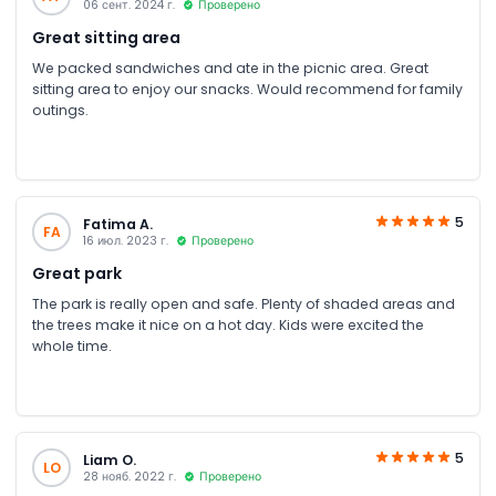
06 сент. 2024 г.
Проверено
Great sitting area
We packed sandwiches and ate in the picnic area. Great
sitting area to enjoy our snacks. Would recommend for family
outings.
5
Fatima A.
FA
16 июл. 2023 г.
Проверено
Great park
The park is really open and safe. Plenty of shaded areas and
the trees make it nice on a hot day. Kids were excited the
whole time.
5
Liam O.
LO
28 нояб. 2022 г.
Проверено