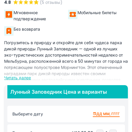
4.8
(5 отзывы)
Мгновенное
Мобильные билеты
подтверждение
Без возврата
Погрузитесь в природу и откройте для себя чудеса парка
дикой природы Лунный Заповедник — одной из лучших
эко-туристических достопримечательностей недалеко от
Мельбурна, расположенной всего в 50 минутах от города на
потрясающем полуострове Морнингтон. Этот отмеченный
наградами парк дикой природы известен своими
Читать далее
захватывающими австралийскими животными, позволяя
посетителям получить редкую возможность познакомиться
Лунный Заповедник Цена и варианты
с более чем 70 видами местных животных в спокойной
природе буша. Кормите дружелюбных кенгуру и валлаби
прямо с рук, делайте незабываемые фотографии коал и
встречайте знаковых австралийских животных, таких как
Выберите дату
ДД ММ, ГГГГ
вомбаты, эму и ярких попугаев. Лунный Заповедник также
привержен сохранению природы и образованию, предлагая
познавательные встречи с исчезающими видами, такими