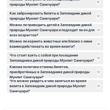
природы Мунлит Санкчуари?
Мунлит Санкчуари открыт ежедневно с 9:30 до
Как забронировать билеты в Заповедник дикой
16:00, последний вход — в 15:00. Закрыто в
природы Мунлит Санкчуари?
Рождество (возможны изменения — пожалуйста,
Можно ли приводить детей в Заповедник дикой
Вы можете легко забронировать билеты онлайн
уточняйте при бронировании).
природы Мунлит Санкчуари и подходит ли он для
прямо на этом сайте, выбрав желаемую дату и тип
всех возрастов?
билета для беспрепятственного входа в день
Да, дети от 4 до 17 лет приветствуются, заповедник
посещения.
Можно ли кормить животных или близко с ними
подходит также для взрослых и младенцев, что
взаимодействовать во время визита?
делает его отличным семейным опытом знакомства
Доступна интерактивная кормежка кенгуру и
с дикой природой.
Что стоит взять с собой при посещении
валлаби, а также близкие встречи с коалами — с
Заповедника дикой природы Мунлит Санкчуари?
профессиональной фотосессией, но эти услуги и
Какова политика отмены билетов,
Рекомендуются удобная обувь для ходьбы, одежда
корм для животных оплачиваются отдельно от
приобретённых в Заповеднике дикой природы
по погоде и камера, особенно если вы планируете
общего входного билета.
Мунлит Санкчуари?
участвовать в ночных экскурсиях.
Что можно увидеть и чем заняться во время
Билеты не подлежат возврату и отмене, поэтому
визита в Заповедник дикой природы Мунлит
внимательно выбирайте дату и время при
Санкчуари?
бронировании, так как билеты должны быть
Вы увидите более 70 видов австралийских
использованы согласно брони.
животных, насладитесь ежедневными встречами с
смотрителями, кормлениями и уникальными