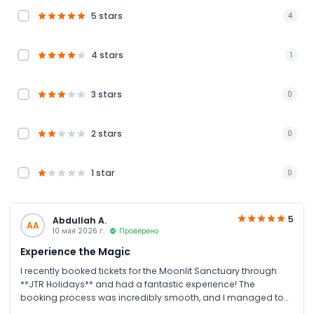
5 stars
4
4 stars
1
3 stars
0
2 stars
0
1 star
0
5
Abdullah A.
AA
10 мая 2026 г.
Проверено
Experience the Magic
I recently booked tickets for the Moonlit Sanctuary through
**JTR Holidays** and had a fantastic experience! The
booking process was incredibly smooth, and I managed to
secure some great discounted tickets that made the trip even