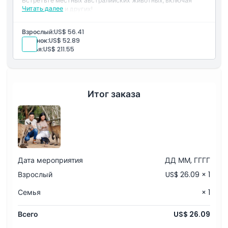
Встретьте местных австралийских животных, включая
Читать далее
коал, кенгуру и других!
Взрослый:
US$ 56.41
Ребенок:
US$ 52.89
Семья:
US$ 211.55
Итог заказа
Дата мероприятия
ДД ММ, ГГГГ
Взрослый
US$ 26.09 × 1
Семья
× 1
Всего
US$ 26.09