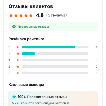
ночными экскурсиями с фонариками, чтобы
Отзывы клиентов
наблюдать за ночной дикой природой в спокойной
лесистой местности.
4.8
(5 reviews)
Проверенные отзывы
Разбивка рейтинга
5
4
4
1
3
0
2
0
1
0
Ключевые выводы
100% Положительные отзывы
5 из 5 клиентов рекомендуют этот опыт