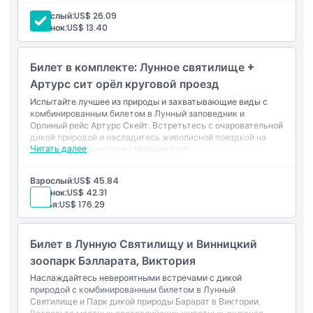
Идеально подходит для любителей животных и семей, это
Взрослый:
US$ 26.09
обязательное место для незабываемых приключений.
Политика в отношении детей и взрослых
Ребенок:
US$ 13.40
Включено
Вход в парк дикой природы Moonlit Sanctuary
Доступ к более чем 70 видам австралийской флоры и
Билет в комплекте: Лунное святилище +
Исключения
фауны
Артурс сит орёл круговой проезд
Испытайте лучшее из природы и захватывающие виды с
Часы работы
комбинированным билетом в Лунный заповедник и
Орлиный рейс Артурс Скейт. Встретьтесь с очаровательной
дикой природой и насладитесь живописной поездкой на
Местоположение
Читать далее
гондоле по полуострову Мо́рнингтон!
Взрослый:
US$ 45.84
Как воспользоваться
Ребенок:
US$ 42.31
Семья:
US$ 176.29
Политика отмены
Билет в Лунную Святилищу и Винницкий
зоопарк Бэлларата, Виктория
Наслаждайтесь невероятными встречами с дикой
природой с комбинированным билетом в Лунный
Святилище и Парк дикой природы Барарат в Виктории.