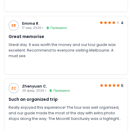
better. A huge shout-out to their customer service team—I
reached out via WhatsApp and they were exceptionally quick
and friendly, answering all my questions in no time. It made
the whole journey feel personal and stress-free.
4
Emma R.
ER
17 мар. 2026 г.
Проверено
Great memorise
Great day. It was worth the money and our tour guide was
excellent. Recommend to everyone visiting Melbourne. A
must see
5
Zhenyuan C.
ZC
26 февр. 2026 г.
Проверено
Such an organized trip
Really enjoyed this experience! The tour was well organised,
and our guide made the most of the day with extra photo
stops along the way. The Moonlit Sanctuary was a highlight—
feeding the kangaroos was such a memorable moment. The
combo package was perfect, especially the scenic gondola