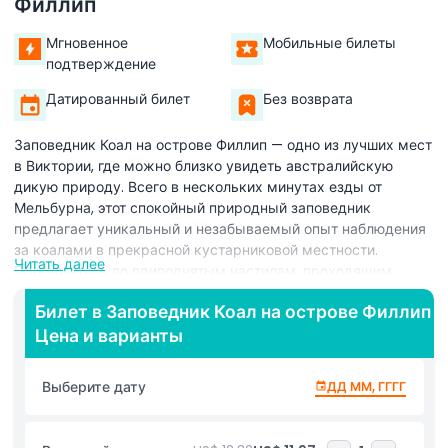
Филлип
Мгновенное
Мобильные билеты
подтверждение
Датированный билет
Без возврата
Заповедник Коал на острове Филлип — одно из лучших мест
в Виктории, где можно близко увидеть австралийскую
дикую природу. Всего в нескольких минутах езды от
Мельбурна, этот спокойный природный заповедник
предлагает уникальный и незабываемый опыт наблюдения
за коалами в прекрасной кустарниковой местности.
Читать далее
Прогуляйтесь по приподнятым настилам, проходящим
прямо среди верхушек деревьев, где вы можете наблюдать
Билет в Заповедник Коал на острове Филлип
за коалами, отдыхающими в их естественной эвкалиптовой
Цена и варианты
среде часто на уровне глаз! Эти легкодоступные дорожки
делают наблюдение за коалами интересным и безопасным
для всех возрастов. Во время прогулки обращайте
Выберите дату
ДД ММ, ГГГГ
внимание на других местных животных, таких как валлаби,
ехидны и разнообразные виды птиц. Ваш билет в
Заповедник Коал включает доступ к пешеходным тропам,