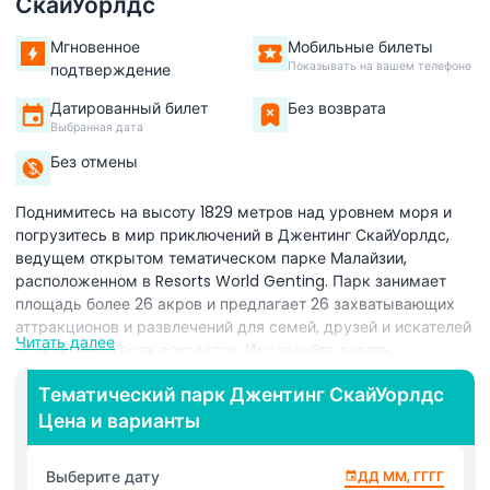
СкайУорлдс
Мгновенное
Мобильные билеты
Показывать на вашем телефоне
подтверждение
Датированный билет
Без возврата
Выбранная дата
Без отмены
Поднимитесь на высоту 1829 метров над уровнем моря и
погрузитесь в мир приключений в Джентинг СкайУорлдс,
ведущем открытом тематическом парке Малайзии,
расположенном в Resorts World Genting. Парк занимает
площадь более 26 акров и предлагает 26 захватывающих
аттракционов и развлечений для семей, друзей и искателей
Читать далее
приключений всех возрастов. Исследуйте девять
погружающих тематических миров, вдохновленных
Тематический парк Джентинг СкайУорлдс
блокбастерами и эпическими приключениями, от Орлиной
Цена и варианты
горы и базы Андромеда до Ледникового периода и улочки
Свободы. Каждая зона предлагает сочетание
адреналиновых американских горок, интерактивных
Выберите дату
ДД ММ, ГГГГ
семейных аттракционов и кинематографических опытов,