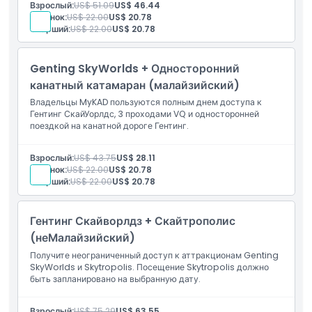
Взрослый:
US$ 51.09
US$ 46.44
Ребенок:
US$ 22.00
US$ 20.78
Старший:
US$ 22.00
US$ 20.78
Genting SkyWorlds + Односторонний
канатный катамаран (малайзийский)
Владельцы MyKAD пользуются полным днем доступа к
Гентинг СкайУорлдс, 3 проходами VQ и односторонней
поездкой на канатной дороге Гентинг.
Взрослый:
US$ 43.75
US$ 28.11
Ребенок:
US$ 22.00
US$ 20.78
Старший:
US$ 22.00
US$ 20.78
Гентинг Скайворлдз + Скайтрополис
(неМалайзийский)
Получите неограниченный доступ к аттракционам Genting
SkyWorlds и Skytropolis. Посещение Skytropolis должно
быть запланировано на выбранную дату.
Взрослый:
US$ 75.29
US$ 63.55