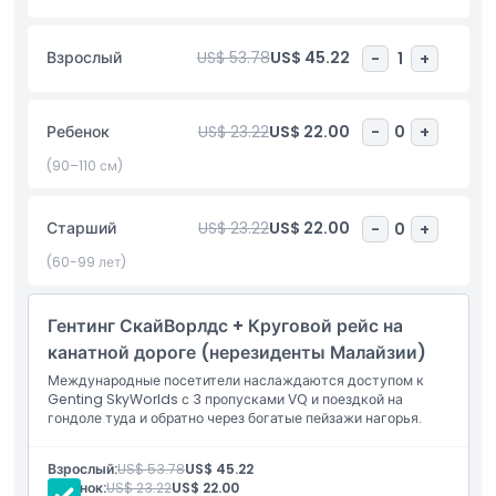
реализованных с помощью мирового класса дизайна и
повествования. Когда вам понадобится передышка от
Взрослый
US$ 53.78
US$ 45.22
-
1
+
волнения, насладитесь разнообразием ресторанов,
тематическими магазинами и живыми шоу по всему парку.
Независимо от того, ищете ли вы острые ощущения или
Ребенок
US$ 23.22
US$ 22.00
-
0
+
семейный отдых, Джентинг СкайУорлдс гарантирует полный
день веселья, смеха и незабываемых воспоминаний
(90–110 см)
высоко над облаками.
Старший
US$ 23.22
US$ 22.00
-
0
+
Основные моменты
(60-99 лет)
Включено
Гентинг СкайВорлдс + Круговой рейс на
канатной дороге (нерезиденты Малайзии)
Международные посетители наслаждаются доступом к
Политика в отношении детей и взрослых
Genting SkyWorlds с 3 пропусками VQ и поездкой на
гондоле туда и обратно через богатые пейзажи нагорья.
Исключения
Взрослый:
US$ 53.78
US$ 45.22
Ребенок:
US$ 23.22
US$ 22.00