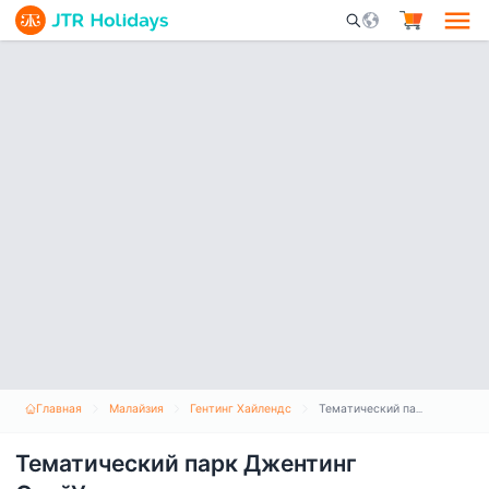
Mobile Search Opene
Главная
Малайзия
Гентинг Хайлендс
Тематический парк Джентинг СкайУорлдс
Тематический парк Джентинг