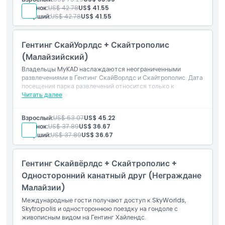
Ребенок:
US$ 42.78
US$ 41.55
Старший:
US$ 42.78
US$ 41.55
Гентинг СкайУорлдс + Скайтрополис
(Малайзийский)
Владельцы MyKAD наслаждаются неограниченными
развлечениями в Гентинг СкайВорлдс и Скайтрополис. Дата
посещения парка развлечений относится только к
Скайтрополису.
Читать далее
Взрослый:
US$ 63.07
US$ 45.22
Ребенок:
US$ 37.89
US$ 36.67
Старший:
US$ 37.89
US$ 36.67
Гентинг Скайвёрлдс + Скайтрополис +
Односторонний канатный друг (Неграждане
Малайзии)
Международные гости получают доступ к SkyWorlds,
Skytropolis и одностороннюю поездку на гондоле с
живописным видом на Гентинг Хайлендс.