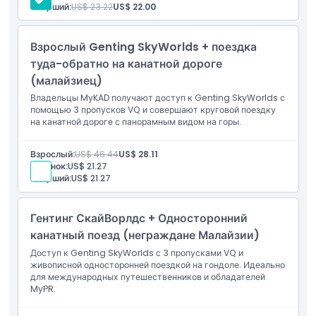
Старший:
US$ 23.22
US$ 22.00
Часы работы
Взрослый Genting SkyWorlds + поездка
Вещи, которые нужно знать
туда-обратно на канатной дороге
(малайзиец)
Местоположение
Владельцы MyKAD получают доступ к Genting SkyWorlds с
помощью 3 пропусков VQ и совершают круговой поездку
на канатной дороге с панорамным видом на горы.
Как воспользоваться
Взрослый:
US$ 46.44
US$ 28.11
Ребенок:
US$ 21.27
Политика отмены
Старший:
US$ 21.27
Гентинг СкайВорлдс + Односторонний
канатный поезд (неграждане Малайзии)
Доступ к Genting SkyWorlds с 3 пропусками VQ и
живописной односторонней поездкой на гондоле. Идеально
для международных путешественников и обладателей
MyPR.