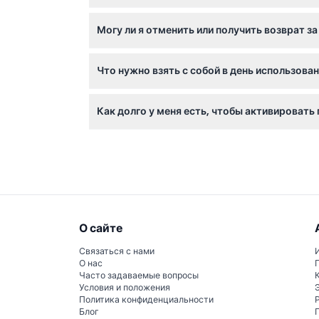
Пропуска для взрослых предназначены для го
Могу ли я отменить или получить возврат з
Билеты на пропуск Go City London 7 Choice
Что нужно взять с собой в день использова
подтверждены перед бронированием.
Вам нужен только ваш цифровой пропуск на
Как долго у меня есть, чтобы активировать
требуются.
У вас есть до 12 месяцев с даты покупки, 
О сайте
Связаться с нами
О нас
Часто задаваемые вопросы
Условия и положения
Политика конфиденциальности
Блог