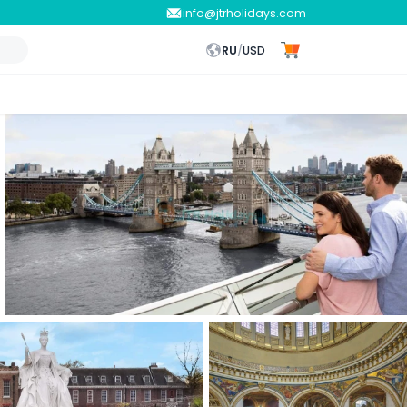
info@jtrholidays.com
RU
/
USD