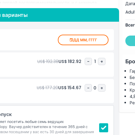
и первой достопримечательности, и с момента
Дата
тальных выбранных объектов, что дает свободу
Adul
и варианты
включены в один удобный цифровой пропуск, устраняя
я перемещение между аттракционами. Независимо от
Всег
ста, исследовать разные районы, насладиться местными
печатления, пропуск обеспечивает полную гибкость.
ДД ММ, ГГГГ
 предпочитающих спокойный ритм осмотра
ирует удобство, ценность и свободу наслаждаться
Бро
US$ 192.38
US$ 182.92
-
1
+
Га
Бе
По
US$ 177.20
US$ 154.67
-
0
+
Кр
4,
Ре
опуск
ляет посетить любые семь ведущих
ру. Ваучер действителен в течение 365 дней с
рвом посещении у вас есть 30 дней для завершения