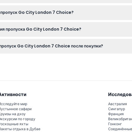
стей в возрасте от 16 до 99 лет, а детские пропуска действител
а пропуск Go City London 7 Choice?
 не подлежат возврату и не могут быть отменены, поэтому убед
ния пропуска Go City London 7 Choice?
 телефоне или его распечатанная версия для входа на достопр
 пропуск Go City London 7 Choice после покупки?
чтобы начать использовать пропуск, посетив первую достопримеч
Активности
Исследов
Исследуйте мир
Австралия
Пустынное сафари
Сингапур
Круизы на дхоу
Франция
Экскурсии по городу
Великобрита
Роскошные яхты
Гонконг
Пакеты отдыха в Дубае
Соединённы