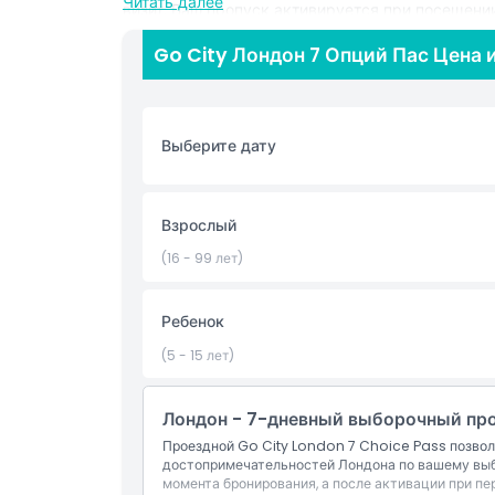
Читать далее
визит. Ваш пропуск активируется при посещени
активации у вас есть 30 дней на посещение ос
Go City Лондон 7 Опций Пас Цена 
исследования в собственном темпе. Все входы 
необходимость в отдельных билетах и облегча
того, хотите ли вы снова посетить любимые ме
рынками и кафе или добавить дополнительные в
Выберите дату
Идеально подходит для пар, семей и туристов,
достопримечательностей, 7 Choice Pass гарант
культурой, историей и развлечениями Лондона.
Взрослый
(16 - 99 лет)
Основные моменты
Ребенок
Включено
(5 - 15 лет)
Политика в отношении детей и взрослых
Лондон - 7-дневный выборочный пр
Проездной Go City London 7 Choice Pass позво
Исключения
достопримечательностей Лондона по вашему выбо
момента бронирования, а после активации при пе