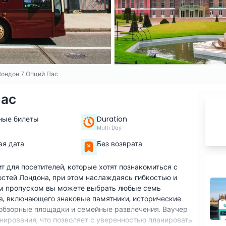
Лондон 7 Опций Пас
Пас
ные билеты
Duration
Multi Day
я дата
Без возврата
т для посетителей, которые хотят познакомиться с
тей Лондона, при этом наслаждаясь гибкостью и
им пропуском вы можете выбрать любые семь
а, включающего знаковые памятники, исторические
 обзорные площадки и семейные развлечения. Ваучер
нирования, что позволяет с уверенностью планировать