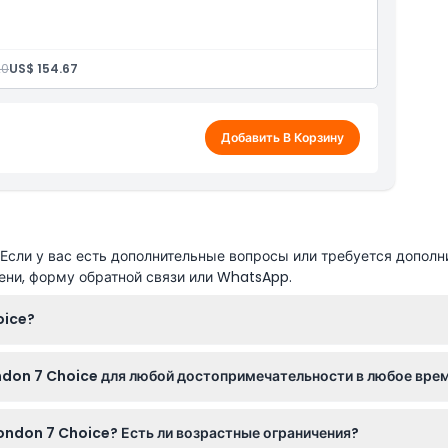
 чем 80 лучших мест
20
US$ 154.67
Добавить В Корзину
сли у вас есть дополнительные вопросы или требуется дополн
ени, форму обратной связи или WhatsApp.
oice?
 из более чем 80 лучших мест Лондона и получаете вход, пре
ondon 7 Choice для любой достопримечательности в любое вре
и первой достопримечательности и действует в течение 30 пос
чательностей в течение 30 дней с момента первого использова
ondon 7 Choice? Есть ли возрастные ограничения?
 времени посещения, поэтому лучше проверить это при онлайн