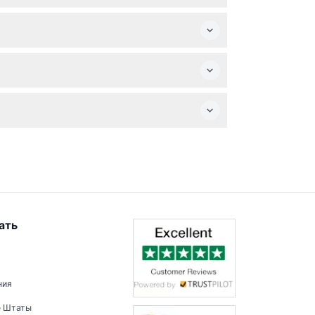
ьны для детей от 5 до 15 лет.
итесь, что ваши планы путешествия
имечательности — физические билеты не
ательность.
ать
ния
е Штаты