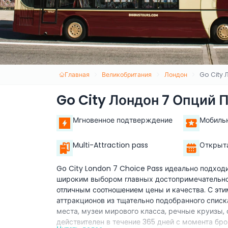
Главная
Великобритания
Лондон
Go City 
Go City Лондон 7 Опций 
Мгновенное подтверждение
Мобиль
Multi-Attraction pass
Открыта
Go City London 7 Choice Pass идеально подходи
широким выбором главных достопримечательнос
отличным соотношением цены и качества. С эт
аттракционов из тщательно подобранного списк
места, музеи мирового класса, речные круизы,
действителен в течение 365 дней с момента бро