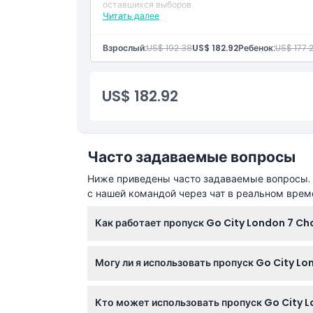
оставшихся выборов.
Вещи, которые нужно знать
Читать далее
Включено
Вход на: 7 достопримечательностей из более
Взрослый:
US$ 192.38
US$ 182.92
Ребенок:
US$ 177.
Местоположение
US$ 182.92
Политика отмены
Часто задаваемые вопросы
Ниже приведены часто задаваемые вопросы. Е
с нашей командой через чат в реальном врем
Как работает пропуск Go City London 7 Ch
Вы выбираете семь достопримечательностей
Могу ли я использовать пропуск Go City L
месте. Пропуск активируется при посещени
Вы можете посетить любые семь достоприме
Кто может использовать пропуск Go City L
предварительного бронирования или выбора