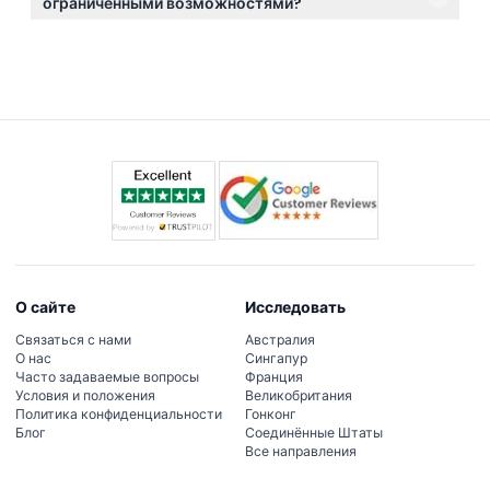
пожалуйста, уточняйте при бронировании).
ограниченными возможностями?
максимально использовать билет.
Да, для инвалидов и сопровождающих их лиц
предусмотрен бесплатный вход. За более
подробной информацией об уровне доступности
обращайтесь на официальный сайт объекта.
О сайте
Исследовать
Связаться с нами
Австралия
О нас
Сингапур
Часто задаваемые вопросы
Франция
Условия и положения
Великобритания
Политика конфиденциальности
Гонконг
Блог
Соединённые Штаты
Все направления