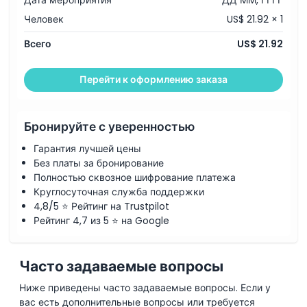
Человек
US$ 21.92 × 1
Основные моменты
Всего
US$ 21.92
Включено
Перейти к оформлению заказа
Политика в отношении детей и взрослых
Бронируйте с уверенностью
Исключения
Гарантия лучшей цены
Без платы за бронирование
Часы работы
Полностью сквозное шифрование платежа
Круглосуточная служба поддержки
4,8/5 ⭐ Рейтинг на Trustpilot
Вещи, которые нужно знать
Рейтинг 4,7 из 5 ⭐ на Google
Местоположение
Часто задаваемые вопросы
Ниже приведены часто задаваемые вопросы. Если у
Как добраться туда
вас есть дополнительные вопросы или требуется