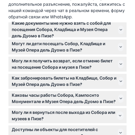
дополнительное разъяснение, пожалуйста, свяжитесь с
нашей командой через чат в реальном времени, форму
Как воспользоваться
обратной связи или WhatsApp.
Какие документы мне нужно взять с собой для
Политика отмены
посещения Собора, Кладбища и Музея Опера
дель Дуомо в Пизе?
Вам достаточно иметь при себе подтверждение
Могут ли дети посещать Собор, Кладбище и
онлайн-бронирования для входа на эти объекты.
Музей Опера дель Дуомо в Пизе?
Помните, что необходимо одеваться
Да! Дети в возрасте от 0 до 11 лет проходят
соответствующе, с закрытыми плечами и коленями,
Могу ли я получить возврат, если отменю билет
бесплатно, но должны находиться в сопровождении
так как это требуется для допуска.
на посещение Собора и музея в Пизе?
взрослого с билетами. Дети от 12 лет оплачивают
Билеты не подлежат возврату и отмене, поэтому
полный взрослый билет.
Как забронировать билеты на Кладбище, Собор и
убедитесь, что ваши планы окончательны перед
Музей Опера дель Дуомо в Пизе?
бронированием.
Вы можете легко забронировать комбинированный
Каковы часы работы Собора, Кампоснто
билет онлайн прямо на этом сайте, где также
Монументале и Музея Опера дель Дуомо в Пизе?
сможете проверить доступность и выбрать дату
Собор открыт ежедневно с 10:00 до 19:00, а
посещения.
Могу ли я вернуться после выхода из Собора или
Кампоснто Монументале и Музей Опера дель
музеев в Пизе?
Дуомо работают с 9:00 до 19:00, последний вход за
Нет, повторный вход после выхода с объекта не
30 минут до закрытия (часы могут меняться —
Доступны ли объекты для посетителей с
разрешен, поэтому планируйте визит так, чтобы