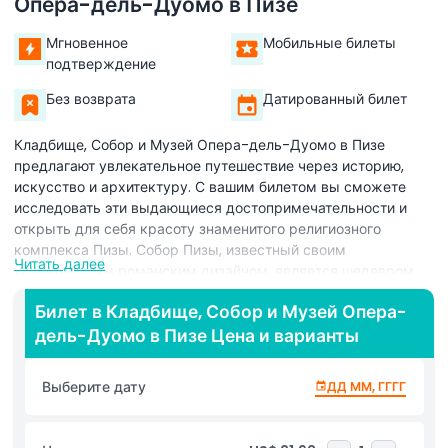
Опера-дель-Дуомо в Пизе
Мгновенное
Мобильные билеты
подтверждение
Без возврата
Датированный билет
Кладбище, Собор и Музей Опера-дель-Дуомо в Пизе
предлагают увлекательное путешествие через историю,
искусство и архитектуру. С вашим билетом вы сможете
исследовать эти выдающиеся достопримечательности и
открыть для себя красоту знаменитого религиозного
комплекса Пизы. Собор Пизы, известный своим
Читать далее
удивительным романским дизайном, является шедевром,
наполненным замысловатыми резными элементами,
Билет в Кладбище, Собор и Музей Опера-
красивыми фресками и впечатляющими скульптурами.
дель-Дуомо в Пизе Цена и варианты
Внутри посетители могут полюбоваться величественными
мраморными колоннами, грандиозным потолком и
потрясающими произведениями искусства, отражающими
Выберите дату
ДД ММ, ГГГГ
столетия истории. Кладбище, также известное как
Кампосанто Монументале, – это спокойное и историческое
место с древними могилами, изумительными фресками и