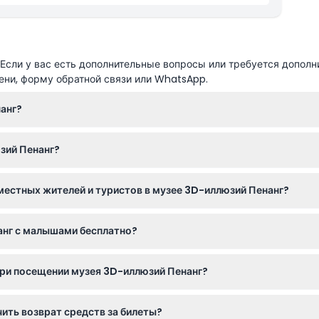
сли у вас есть дополнительные вопросы или требуется дополн
ени, форму обратной связи или WhatsApp.
анг?
9:00 до 18:00, а по выходным и праздничным дням с 9:00 до 20
зий Пенанг?
айн прямо здесь, на этом сайте, выбрав предпочитаемую дату и
местных жителей и туристов в музее 3D-иллюзий Пенанг?
за взрослых и 12 ринггитов за детей или пенсионеров, а для ин
анг с малышами бесплатно?
но дети от 4 до 12 лет должны иметь детский билет, который отл
 при посещении музея 3D-иллюзий Пенанг?
я, так как обувь не разрешается, а удобная одежда поможет св
ить возврат средств за билеты?