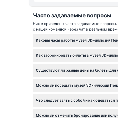
Часто задаваемые вопросы
Ниже приведены часто задаваемые вопросы. Е
с нашей командой через чат в реальном врем
Каковы часы работы музея 3D-иллюзий Пен
Музей открыт с понедельника по пятницу с 
Как забронировать билеты в музей 3D-иллю
пожалуйста, уточняйте при бронировании).
Вы можете легко забронировать билеты онл
Существуют ли разные цены на билеты для 
бронирования.
Да, граждане Малайзии платят 18 ринггитов 
Можно ли посещать музей 3D-иллюзий Пен
ринггитов, для детей — 18 ринггитов.
Да, дети от 0 до 3 лет проходят бесплатно, 
Что следует взять с собой и как одеваться
пенсионеров.
Рекомендуется надевать носки внутри музе
Можно ли отменить бронирование или получ