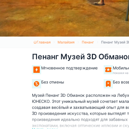
Главная
Малайзия
Пенанг
Пенанг Музей 
Пенанг Музей 3D Обмано
Мгновенное подтверждение
Мобиль
покажи на
Без отмены
Без воз
Музей Пенанг 3D Обманок расположен на Лебух
ЮНЕСКО. Этот уникальный музей сочетает мала
создавая весёлый и захватывающий опыт для вс
3D произведения искусства, которые выглядят т
произведения идеально подходят для забавных
экспонатами, включая оптические иллюзии и с