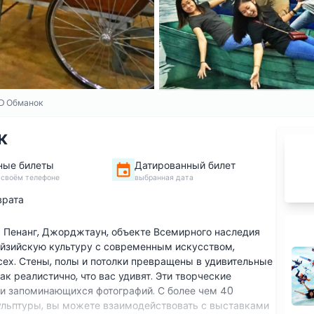
3D Обманок
к
ные билеты
Датированный билет
 своём телефоне
выбранная дата
врата
 Пенанг, Джорджтаун, объекте Всемирного наследия
йзийскую культуру с современным искусством,
ех. Стены, полы и потолки превращены в удивительные
ак реалистично, что вас удивят. Эти творческие
 и запоминающихся фотографий. С более чем 40
кульптуры, вы можете взаимодействовать с выставками