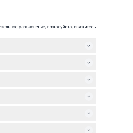
ительное разъяснение, пожалуйста, свяжитесь
:00 (расписание может изменяться —
 тип билета во время оформления
остранных взрослых цена составляет 28
ичается от билетов для взрослых и
ободно передвигаться по экспозициям.