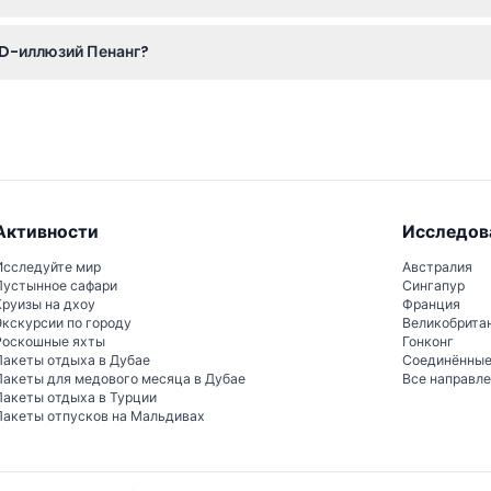
тому убедитесь, что ваши планы тверды, прежде чем бронироват
3D-иллюзий Пенанг?
ские иллюзии, идеальные для творческих фотографий, с более 
Активности
Исследов
Исследуйте мир
Австралия
Пустынное сафари
Сингапур
Круизы на дхоу
Франция
Экскурсии по городу
Великобрита
Роскошные яхты
Гонконг
Пакеты отдыха в Дубае
Соединённы
Пакеты для медового месяца в Дубае
Все направл
Пакеты отдыха в Турции
Пакеты отпусков на Мальдивах