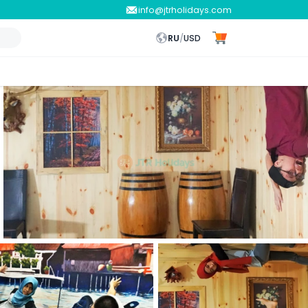
info@jtrholidays.com
RU
/
USD