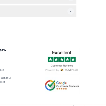
ь.
чем 40 произведениями искусства и
ать
ния
е Штаты
ения