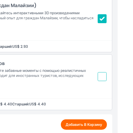
ждан Малайзии)
дайтесь интерактивными 3D произведениями
ный опыт для граждан Малайзии, чтобы насладиться
ллюзионным залам
и
арший:
US$ 2.93
ов
ите забавные моменты с помощью реалистичных
ходит для иностранных туристов, исследующих
том и фотоуголкам
ешественников
$ 4.40
Старший:
US$ 4.40
Добавить В Корзину