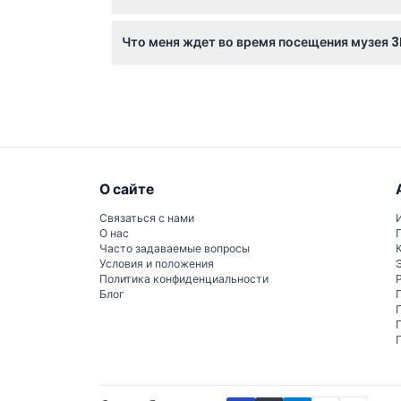
Билеты не подлежат возврату и отмене, поэ
Что меня ждет во время посещения музея 
Вас ждут интерактивные 3D-стены и оптиче
экспонатами в натуральную величину.
О сайте
Связаться с нами
О нас
Часто задаваемые вопросы
Условия и положения
Политика конфиденциальности
Блог