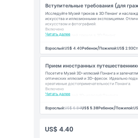
Вступительные требования (для гра
Исследуйте Музей трюков в 3D Пенанг и наслаж
Местоположение
искусства и иллюзионными экспозициями. Отлич
искусством и фотографией.
Включено
Как добраться туда
Читать далее
Вход в Музей трюков в 3D Пенанг
Доступ к интерактивным 3D экспонатам и и
Действительно только для граждан Малайзи
Взрослый:
US$ 4.40
Ребенок/Пожилой:
US$ 2.93
Ст
Как воспользоваться
Прием иностранных путешественник
Дресс-код
Посетите Музей 3D-иллюзий Пэнанга и запечатл
оптических иллюзий и 3D-фресок. Идеально под
креативные достопримечательности Пэнанга.
Политика отмены
Включено
Читать далее
Вход в Музей 3D-иллюзий Пэнанга
Доступ ко всем тематическим зонам с 3D-ар
Действительно только для иностранных пут
Взрослый:
US$ 6.84
US$ 5.38
Ребенок/Пожилой:
US
US$ 4.40