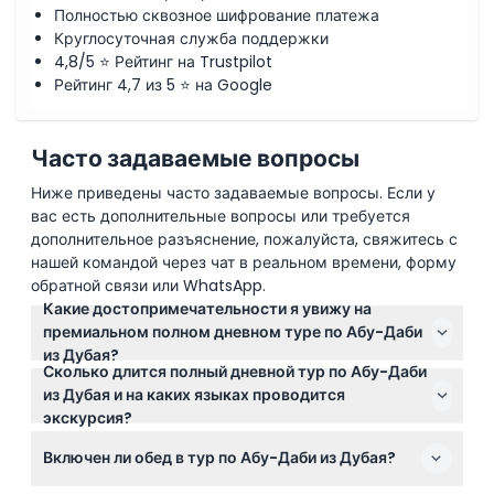
Полностью сквозное шифрование платежа
Круглосуточная служба поддержки
4,8/5 ⭐ Рейтинг на Trustpilot
Рейтинг 4,7 из 5 ⭐ на Google
Часто задаваемые вопросы
Ниже приведены часто задаваемые вопросы. Если у
вас есть дополнительные вопросы или требуется
дополнительное разъяснение, пожалуйста, свяжитесь с
нашей командой через чат в реальном времени, форму
обратной связи или WhatsApp.
Какие достопримечательности я увижу на
премиальном полном дневном туре по Абу-Даби
из Дубая?
Сколько длится полный дневной тур по Абу-Даби
Вы посетите знаковые места, включая Большую
из Дубая и на каких языках проводится
мечеть шейха Зайда, Корнише Абу-Даби,
экскурсия?
смотровую площадку Башен Этихад и дворец Каср
Тур длится около 9 часов и сопровождается
Аль Ватан, познакомитесь с богатой культурой
Включен ли обед в тур по Абу-Даби из Дубая?
комментариями на английском, немецком,
города и его впечатляющей архитектурой.
испанском, итальянском, французском и китайском