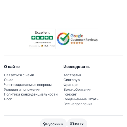
explore iconic landmarks, immerse in local traditions, and
indulge in world-class cuisine. What sets JTR Holidays apart
is their dedication to excellence, flexibility, and genuine care
for their clients. They truly go above and beyond to create
lifelong memories. We highly recommend JTR Holidays to
anyone seeking an unforgettable UAE experience. Thank you
for another exceptional adventure! Team Pamushana Africa
О сайте
Исследовать
Связаться с нами
Австралия
О нас
Сингапур
Часто задаваемые вопросы
Франция
Условия и положения
Великобритания
Политика конфиденциальности
Гонконг
Блог
Соединённые Штаты
Все направления
Русский
USD