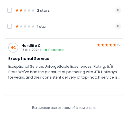
2 stars
0
1 star
0
5
Hardlife C.
HC
13 окт. 2024 г.
Проверено
Exceptional Service
Exceptional Service, Unforgettable Experiences! Rating: 5/5
Stars We've had the pleasure of partnering with JTR Holidays
for years, and their consistent delivery of top-notch service is
truly impressive! Our recent Dubai and Abu Dhabi tour last
August was no exception. From planning to execution, their
team demonstrated expertise, attention to detail, and a
genuine passion for showcasing the best of the UAE. Our
group's needs were meticulously catered to, ensuring a
Вы видели все отзывы об этом опыте
seamless and enjoyable experience. The guides were
knowledgeable, friendly, and accommodating, sharing
fascinating insights into the region's history, culture, and
architecture. The itinerary was well-curated, allowing us to