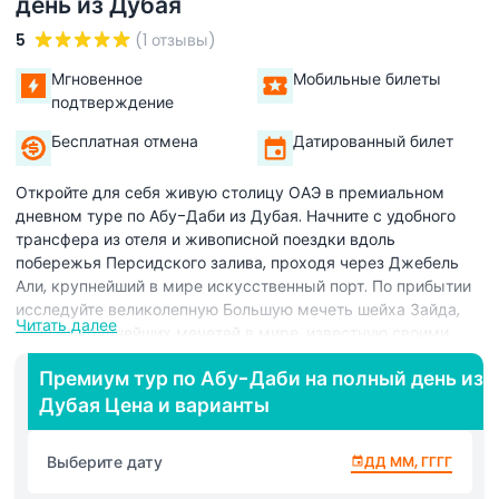
день из Дубая
5
(1 отзывы)
Мгновенное
Мобильные билеты
подтверждение
Бесплатная отмена
Датированный билет
Откройте для себя живую столицу ОАЭ в премиальном
дневном туре по Абу-Даби из Дубая. Начните с удобного
трансфера из отеля и живописной поездки вдоль
побережья Персидского залива, проходя через Джебель
Али, крупнейший в мире искусственный порт. По прибытии
исследуйте великолепную Большую мечеть шейха Зайда,
Читать далее
одну из крупнейших мечетей в мире, известную своими
беломраморными куполами, сверкающими люстрами и
Премиум тур по Абу-Даби на полный день из
сложным исламским искусством. Продолжите по
Дубая Цена и варианты
живописному Корниш Абу-Даби, усеянному кафе,
велодорожками и песчаными пляжами, перед фотопаузой у
роскошного Emirates Palace. Затем поднимитесь на
Выберите дату
ДД ММ, ГГГГ
смотровую площадку башен Etihad Towers, откуда
открываются панорамные виды на сверкающий городской