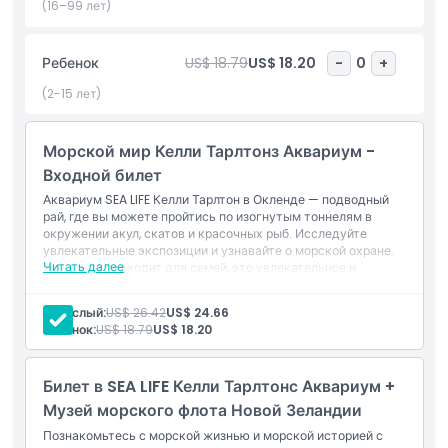
Окленда сочетает образование с развлечениями, предлагая
(16–99 лет)
шанс открыть тайны подводного мира. Независимо от того,
хотите ли вы узнать о морских средах обитания или просто
Ребенок
US$ 18.79
US$ 18.20
-
0
+
полюбоваться красотой морских существ, Аквариум СИ
ЛАЙФ Келли Тарлтон обещает незабываемые впечатления.
(2-15 лет)
Морской мир Келли Тарлтонз Аквариум -
Основные моменты
Входной билет
Аквариум SEA LIFE Келли Тарлтон в Окленде — подводный
Включено
рай, где вы можете пройтись по изогнутым тоннелям в
окружении акул, скатов и красочных рыб. Исследуйте
увлекательные экспозиции и узнавайте о морской охране.
Читать далее
Идеально подходит для семей, это увлекательное и
Политика в отношении детей и взрослых
познавательное морское приключение.
Взрослый:
US$ 26.42
US$ 24.66
Исключения
Ребенок:
US$ 18.79
US$ 18.20
Часы работы
Билет в SEA LIFE Келли Тарлтонс Аквариум +
Музей морского флота Новой Зеландии
Познакомьтесь с морской жизнью и морской историей с
Вещи, которые нужно знать