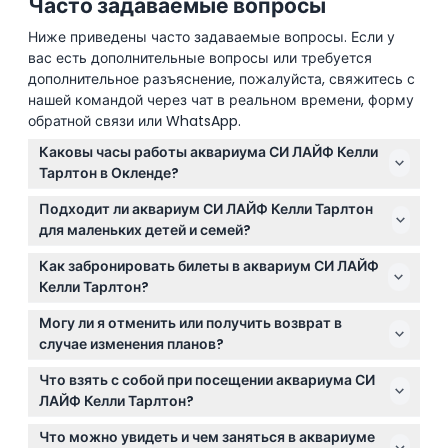
Часто задаваемые вопросы
Ниже приведены часто задаваемые вопросы. Если у
вас есть дополнительные вопросы или требуется
дополнительное разъяснение, пожалуйста, свяжитесь с
нашей командой через чат в реальном времени, форму
обратной связи или WhatsApp.
Каковы часы работы аквариума СИ ЛАЙФ Келли
Тарлтон в Окленде?
Аквариум открыт ежедневно с 9:30 до 17:00,
Подходит ли аквариум СИ ЛАЙФ Келли Тарлтон
последний вход — в 16:00. Иногда могут
для маленьких детей и семей?
применяться специальные часы работы при
Да! Дети до 2 лет проходят бесплатно, а дети в
проведении мероприятий, поэтому лучше проверить
Как забронировать билеты в аквариум СИ ЛАЙФ
возрасте от 2 до 15 лет должны находиться в
время работы при бронировании билетов онлайн.
Келли Тарлтон?
сопровождении оплачивающего взрослого. Это
Вы можете забронировать билеты онлайн прямо
фантастическое семейное место с множеством
Могу ли я отменить или получить возврат в
здесь, на этом сайте, чтобы избежать неудобств.
интерактивных водных экспонатов.
случае изменения планов?
Онлайн-бронирование позволяет увидеть
Билеты не подлежат возврату и отмене, поэтому
доступные даты и время и заранее гарантировать
Что взять с собой при посещении аквариума СИ
обязательно выбирайте правильную дату и время
посещение.
ЛАЙФ Келли Тарлтон?
при бронировании. Ваши билеты должны быть
Возьмите удобную обувь для прогулок по
использованы именно в день бронирования.
Что можно увидеть и чем заняться в аквариуме