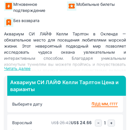
Мгновенное
Мобильные билеты
подтверждение
Без возврата
Аквариум СИ ЛАЙФ Келли Тарлтон в Окленде —
обязательное место для посещения любителями морской
жизни. Этот невероятный подводный мир позволяет
исследовать чудеса океана увлекательным и
интерактивным способом. Благодаря уникальным
изогнутым туннелям вы можете пройтись и почувствовать
Читать далее
себя окружённым яркими морскими существами, включая
акул, скатов и сотни видов рыб. В аквариуме представлено
Аквариум СИ ЛАЙФ Келли Тарлтон Цена и
удивительное Встреча с пингвинами, где можно наблюдать
варианты
величественных королевских и игривых пингвинов дженту
в их ледяной среде обитания. В Аквариуме СИ ЛАЙФ Келли
Тарлтон также есть увлекательные экспонаты, включая
Выберите дату
ДД ММ, ГГГГ
зону с кораблекрушением и центр спасения черепах, где
можно узнать о морской охране и важности защиты
морской жизни. Идеально подходит для семей и
Взрослый
US$ 26.42
US$ 24.66
-
1
+
посетителей всех возрастов, эта достопримечательность