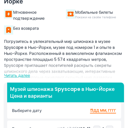
Йорке
Мгновенное
Мобильные билеты
Покажи на своём телефоне
подтверждение
Без возврата
Погрузитесь в увлекательный мир шпионажа в музее
Spyscape в Нью-Йорке, музее под номером 1 и опыте в
Нью-Йорке. Расположенный в великолепном флагманском
пространстве площадью 5 574 квадратных метров,
Spyscape приглашает посетителей раскрыть секреты
шпионского дела через захватывающие, интерактивные
Читать далее
экспонаты, которые оживляют скрытый мир разведки.
Идеально подходит для семей, туристов и любителей
Музей шпионажа Spyscape в Нью-Йорке
шпионажа, этот передовой музей Нью-Йорка предлагает
Цена и варианты
незабываемое приключение, наполненное реальными
шпионскими историями, высокотехнологичными заданиями
и практическими активностями. В центре опыта находится
Выберите дату
ДД ММ, ГГГГ
SPY HQ — интерактивная выставка-миссия, созданная в
сотрудничестве с бывшими офицерами британской
разведки (MI6), где вы будете разгадывать коды,