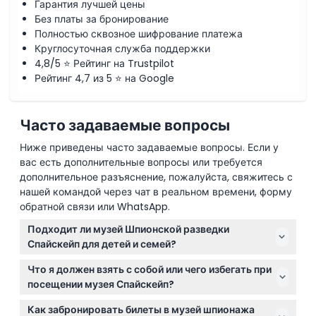
Гарантия лучшей цены
Без платы за бронирование
Полностью сквозное шифрование платежа
Круглосуточная служба поддержки
4,8/5 ⭐ Рейтинг на Trustpilot
Рейтинг 4,7 из 5 ⭐ на Google
Часто задаваемые вопросы
Ниже приведены часто задаваемые вопросы. Если у
вас есть дополнительные вопросы или требуется
дополнительное разъяснение, пожалуйста, свяжитесь с
нашей командой через чат в реальном времени, форму
обратной связи или WhatsApp.
Подходит ли музей Шпионской разведки
Спайскейп для детей и семей?
Спайскейп предназначен для взрослых, подростков
Что я должен взять с собой или чего избегать при
и детей от 8 лет и старше. Дети до 6 лет проходят
посещении музея Спайскейп?
бесплатно, но дошкольникам некоторые экспонаты
Вы можете приносить личные вещи, но большие
могут показаться неподходящими из-за
Как забронировать билеты в музей шпионажа