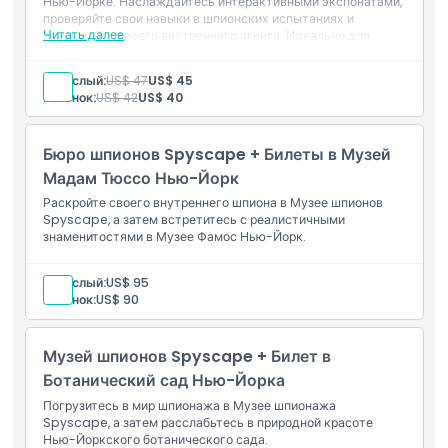
Включено
Нью-Йорке. Наслаждайтесь интерактивными экспонатами,
проверяйте свои навыки в шпионских испытаниях и
Читать далее
открывайте своего внутреннего агента. Идеально для
семей, подростков и взрослых, ищущих увлекательный
Политика в отношении детей и взрослых
технологичный уикенд.
Взрослый:
US$ 47
US$ 45
Ребенок:
US$ 42
US$ 40
Исключения
Бюро шпионов Spyscape + Билеты в Музей
Не подходит для
Мадам Тюссо Нью-Йорк
Раскройте своего внутреннего шпиона в Музее шпионов
Spyscape, а затем встретитесь с реалистичными
Часы работы
знаменитостями в Музее Фамос Нью-Йорк.
Взрослый:
US$ 95
Вещи, которые нужно знать
Ребенок:
US$ 90
Местоположение
Музей шпионов Spyscape + Билет в
Ботанический сад Нью-Йорка
Как добраться туда
Погрузитесь в мир шпионажа в Музее шпионажа
Spyscape, а затем расслабьтесь в природной красоте
Нью-Йоркского ботанического сада.