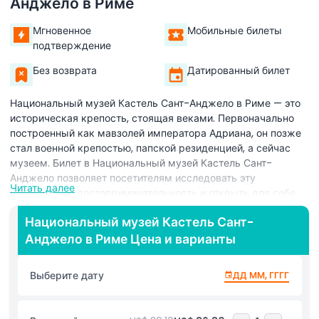
Анджело в Риме
Мгновенное
Мобильные билеты
подтверждение
Без возврата
Датированный билет
Национальный музей Кастель Сант-Анджело в Риме — это
историческая крепость, стоящая веками. Первоначально
построенный как мавзолей императора Адриана, он позже
стал военной крепостью, папской резиденцией, а сейчас
музеем. Билет в Национальный музей Кастель Сант-
Анджело позволяет посетителям исследовать эту
Читать далее
невероятную достопримечательность и открыть для себя
её богатую историю.
Национальный музей Кастель Сант-
Внутри Национального музея Кастель Сант-Анджело вы
Анджело в Риме Цена и варианты
можете увидеть древнее оружие, красивые картины эпохи
Возрождения и секретные проходы, которые когда-то
Выберите дату
ДД ММ, ГГГГ
соединяли замок с Ватиканом. Музей предлагает
увлекательное путешествие во времени, демонстрируя
различные роли, которые эта крепость играла в истории