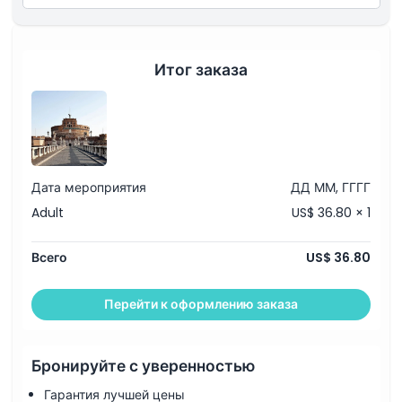
Политика в отношении детей и взрослых
Итог заказа
Исключения
Часы работы
Вещи, которые нужно знать
Дата мероприятия
ДД ММ, ГГГГ
Adult
US$ 36.80 × 1
Местоположение
Всего
US$ 36.80
Как добраться туда
Перейти к оформлению заказа
Как воспользоваться
Бронируйте с уверенностью
Политика отмены
Гарантия лучшей цены