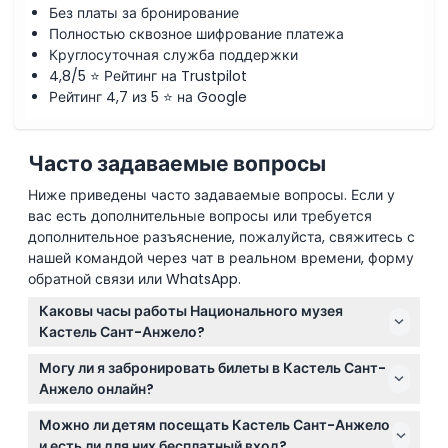
Без платы за бронирование
Полностью сквозное шифрование платежа
Круглосуточная служба поддержки
4,8/5 ⭐ Рейтинг на Trustpilot
Рейтинг 4,7 из 5 ⭐ на Google
Часто задаваемые вопросы
Ниже приведены часто задаваемые вопросы. Если у
вас есть дополнительные вопросы или требуется
дополнительное разъяснение, пожалуйста, свяжитесь с
нашей командой через чат в реальном времени, форму
обратной связи или WhatsApp.
Каковы часы работы Национального музея
Кастель Сант-Анжело?
Музей открыт со вторника по воскресенье с 9:00 до
Могу ли я забронировать билеты в Кастель Сант-
19:30, последний вход — в 18:30. Музей закрыт по
Анжело онлайн?
понедельникам, 1 января, 1 мая и 25 декабря (могут
Да, вы можете купить билеты онлайн прямо здесь
быть изменения — пожалуйста, уточняйте при
Можно ли детям посещать Кастель Сант-Анжело
для удобного входа, и рекомендуется бронировать
бронировании).
и есть ли для них бесплатный вход?