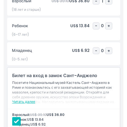
Взрослый
US$ 39.10
US$ 36.80
-
1
+
Рима. Одним из главных моментов визита в Кастель Сант-
Анджело является захватывающий вид с террасы, откуда
(18 лет и старше)
открывается вид на реку Тибр и потрясающий городской
пейзаж Рима.
Ребенок
US$ 13.84
-
0
+
Билет в Национальный музей Кастель Сант-Анджело дает
(6–17 лет)
вам доступ к выставкам музея, историческим залам и
впечатляющему Ангельскому двору. Крепость является
важным символом Рима, привлекая посетителей, любящих
Младенец
US$ 6.92
-
0
+
историю, искусство и архитектуру. Бронирование билета в
(0-5 лет)
Национальный музей Кастель Сант-Анджело заранее
обеспечивает комфортный визит на этот увлекательный
объект. Не упустите шанс исследовать одну из самых
Билет на вход в замок Сант-Анджело
знаковых достопримечательностей Рима и почувствовать
Посетите Национальный музей Кастель Сант-Анджело в
её уникальную историю.
Риме и познакомьтесь с его захватывающей историей как
мавзолея, крепости и папской резиденции. Откройте для
себя древнее оружие, искусство эпохи Возрождения и
Читать далее
тайные проходы. Насладитесь захватывающими видами на
Основные моменты
реку Тибр и забронируйте билет для беспрепятственного
посещения!
Взрослый:
US$ 39.10
US$ 36.80
Включено
Ребенок:
US$ 13.84
Младенец:
US$ 6.92