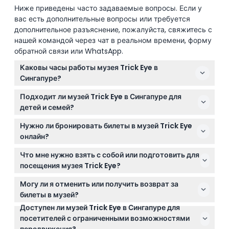
Ниже приведены часто задаваемые вопросы. Если у
вас есть дополнительные вопросы или требуется
дополнительное разъяснение, пожалуйста, свяжитесь с
нашей командой через чат в реальном времени, форму
обратной связи или WhatsApp.
Каковы часы работы музея Trick Eye в
Сингапуре?
Музей открыт ежедневно с 11:00 до 19:00, последнее
Подходит ли музей Trick Eye в Сингапуре для
посещение — в 18:00 (возможны изменения —
детей и семей?
пожалуйста, уточняйте при бронировании).
Да, музей отлично подходит для семей и детей.
Нужно ли бронировать билеты в музей Trick Eye
Дети должны находиться в сопровождении
онлайн?
взрослого с билетом в течение всего визита для
Да, все бронирования осуществляются онлайн на
обеспечения безопасности и приятного
Что мне нужно взять с собой или подготовить для
этом сайте. Вы можете проверить доступность и
времяпрепровождения.
посещения музея Trick Eye?
безопасно забронировать билеты здесь для
Возьмите с собой смартфон, чтобы полностью
беспрепятственного входа.
Могу ли я отменить или получить возврат за
насладиться бесплатным приложением "ТрикАй-
билеты в музей?
Сингапур" с дополненной реальностью, которое
Доступен ли музей Trick Eye в Сингапуре для
Билеты не подлежат возврату и отмене ни при
улучшает впечатления с помощью AR-функций и
посетителей с ограниченными возможностями
каких условиях, поэтому убедитесь, что ваши планы
забавных фото.