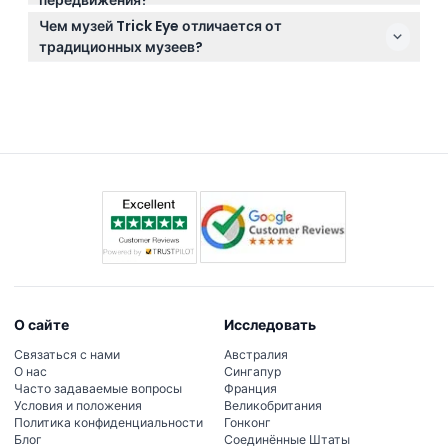
передвижения?
подтверждены перед бронированием.
Да, музей оборудован для доступа на инвалидных
Чем музей Trick Eye отличается от
колясках, что гарантирует комфортное посещение
традиционных музеев?
всех интерактивных экспонатов.
В отличие от традиционных музеев, здесь вас
поощряют трогать, лазить и позировать с 3D-
оптическими иллюзиями, что делает посещение
интерактивным и творческим опытом, идеально
подходящим для ярких фото.
О сайте
Исследовать
Связаться с нами
Австралия
О нас
Сингапур
Часто задаваемые вопросы
Франция
Условия и положения
Великобритания
Политика конфиденциальности
Гонконг
Блог
Соединённые Штаты