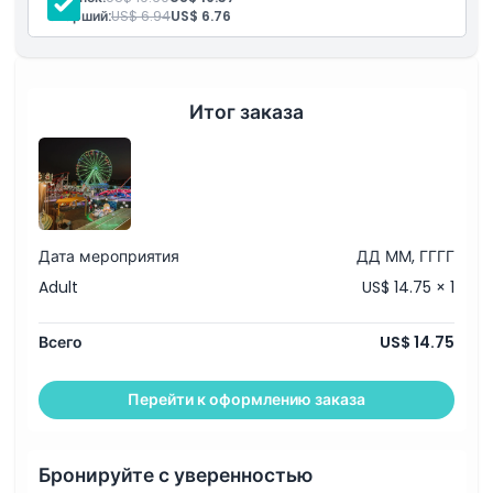
Чаевые и благодарности
Не подходит для
Старший:
US$ 6.94
US$ 6.76
Включено
Часы работы
Быстрый проход в парк развлечений Вулланд Фан Парк
Итог заказа
Вещи, которые нужно знать
Местоположение
Дата мероприятия
ДД ММ, ГГГГ
Политика отмены
Adult
US$ 14.75 × 1
Всего
US$ 14.75
Перейти к оформлению заказа
Бронируйте с уверенностью