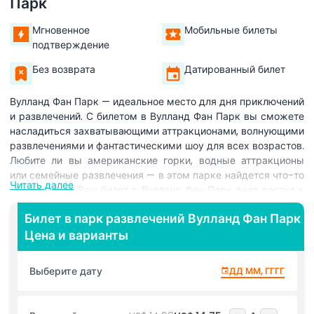
Парк
Мгновенное
Мобильные билеты
подтверждение
Без возврата
Датированный билет
Вулланд Фан Парк — идеальное место для дня приключений
и развлечений. С билетом в Вулланд Фан Парк вы сможете
насладиться захватывающими аттракционами, волнующими
развлечениями и фантастическими шоу для всех возрастов.
Любите ли вы американские горки, водные аттракционы
или семейные развлечения — в этом парке найдется что-то
Читать далее
для каждого. Ваш билет в Вулланд Фан Парк дает доступ к
широкому спектру аттракционов и развлечений, созданных
Билет в парк развлечений Вулланд Фан Парк
для радости и волнения. От скоростных американских
Цена и варианты
горок до мягких каруселей, здесь найдется что-то и для
любителей острых ощущений, и для семей с детьми. В
парке также есть увлекательные игры, живые шоу и
Выберите дату
ДД ММ, ГГГГ
вкусные блюда, которые сделают ваш визит еще более
особенным. С билетом в Вулланд Фан Парк вы можете
исследовать различные тематические зоны, каждая из