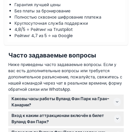
Гарантия лучшей цены
Без платы за бронирование
Полностью сквозное шифрование платежа
Круглосуточная служба поддержки
4,8/5 ⭐ Рейтинг на Trustpilot
Рейтинг 4,7 из 5 ⭐ на Google
Часто задаваемые вопросы
Ниже приведены часто задаваемые вопросы. Если у
вас есть дополнительные вопросы или требуется
дополнительное разъяснение, пожалуйста, свяжитесь с
нашей командой через чат в реальном времени, форму
обратной связи или WhatsApp.
Каковы часы работы Вуланд Фан Парк на Гран-
Канарии?
Вуланд Фан Парк работает ежедневно с разным
Вход к каким аттракционам включён в билет
расписанием: с 18:00 до 24:00 в будние летние дни
Вуланд Фан Парк?
и с 12:00 до 24:00 в выходные и праздничные
Ваш билет обеспечивает приоритетный вход в парк,
летние дни; зимой часы работы с 17:00 до 23:00 в