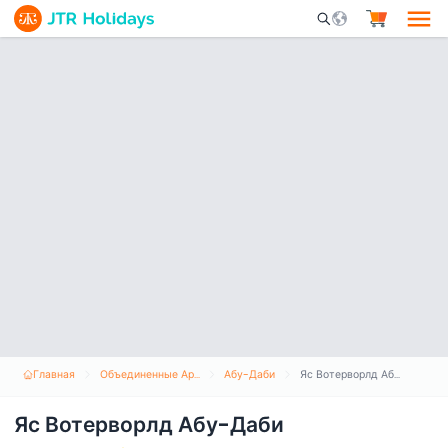
Mobile Search Opene
Главная
Объединенные Арабские Эмираты
Абу-Даби
Яс Вотерворлд Абу-Даби
Яс Вотерворлд Абу-Даби