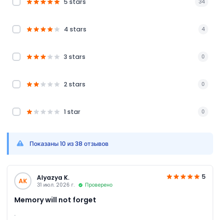
5 stars
34
4 stars
4
3 stars
0
2 stars
0
1 star
0
Показаны 10 из 38 отзывов
5
Alyazya K.
AK
31 июл. 2026 г.
Проверено
Memory will not forget
.