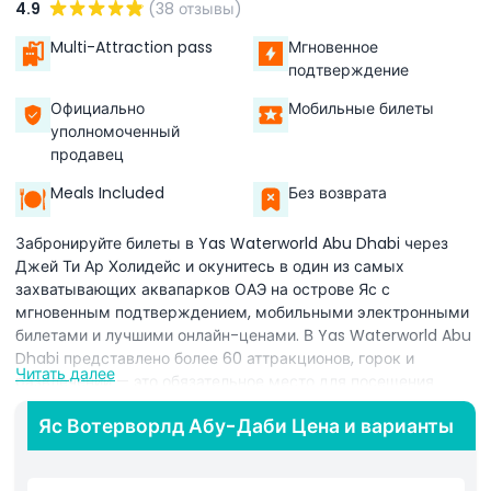
4.9
(38 отзывы)
Multi-Attraction pass
Мгновенное
подтверждение
Официально
Мобильные билеты
уполномоченный
продавец
Meals Included
Без возврата
Забронируйте билеты в Yas Waterworld Abu Dhabi через
Джей Ти Ар Холидейс и окунитесь в один из самых
захватывающих аквапарков ОАЭ на острове Яс с
мгновенным подтверждением, мобильными электронными
билетами и лучшими онлайн-ценами. В Yas Waterworld Abu
Dhabi представлено более 60 аттракционов, горок и
Читать далее
развлечений — это обязательное место для посещения
семьям, парам и любителям острых ощущений, ищущим
Яс Вотерворлд Абу-Даби Цена и варианты
лучшие развлечения в Абу-Даби. Насладитесь всемирно
известными аттракционами, включая Dawwama —
крупнейшую в мире гидромагнитную водную горку-