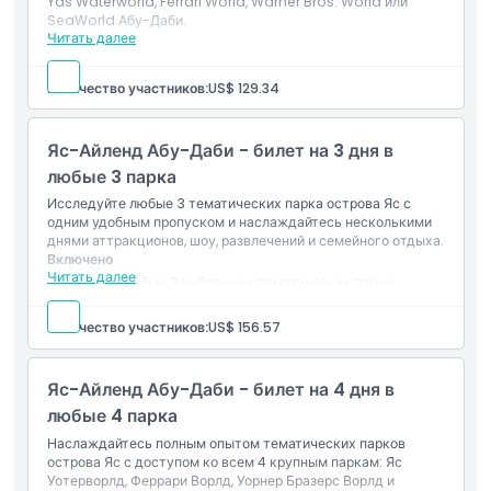
Yas Waterworld, Ferrari World, Warner Bros. World или
SeaWorld Абу-Даби.
Часы работы
Читать далее
Включено
Вход в любые 2 выбранных тематических парка
острова Яс.
Количество участников:
US$ 129.34
Вещи, которые нужно знать
Действительно в течение 2 дней согласно условиям
билета и выбранному варианту.
Мобильный электронный билет принимается на входах
Яс-Айленд Абу-Даби - билет на 3 дня в
Местоположение
в участвующие парки.
любые 3 парка
Исследуйте любые 3 тематических парка острова Яс с
Как добраться туда
одним удобным пропуском и наслаждайтесь несколькими
днями аттракционов, шоу, развлечений и семейного отдыха.
Включено
Дресс-код
Читать далее
Вход в любые 3 выбранных тематических парка
острова Яс.
Действительно в течение 3 дней в соответствии с
Количество участников:
US$ 156.57
условиями билета и выбранным вариантом.
Условия и положения
Доступ к подходящим аттракционам и развлечениям в
участвующих парках.
Яс-Айленд Абу-Даби - билет на 4 дня в
Политика отмены
любые 4 парка
Наслаждайтесь полным опытом тематических парков
острова Яс с доступом ко всем 4 крупным паркам: Яс
Уотерворлд, Феррари Ворлд, Уорнер Бразерс Ворлд и