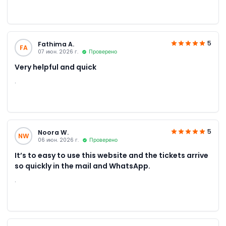
5
Fathima A.
FA
07 июн. 2026 г.
Проверено
Very helpful and quick
.
5
Noora W.
NW
06 июн. 2026 г.
Проверено
It’s to easy to use this website and the tickets arrive
so quickly in the mail and WhatsApp.
.