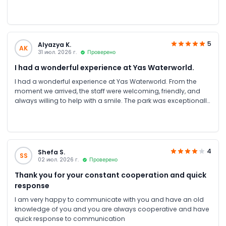
5
Alyazya K.
AK
31 июл. 2026 г.
Проверено
I had a wonderful experience at Yas Waterworld.
I had a wonderful experience at Yas Waterworld. From the
moment we arrived, the staff were welcoming, friendly, and
always willing to help with a smile. The park was exceptionally
clean, well-organized, and maintained to a very high
standard.
4
Shefa S.
SS
02 июл. 2026 г.
Проверено
Thank you for your constant cooperation and quick
response
I am very happy to communicate with you and have an old
knowledge of you and you are always cooperative and have
quick response to communication