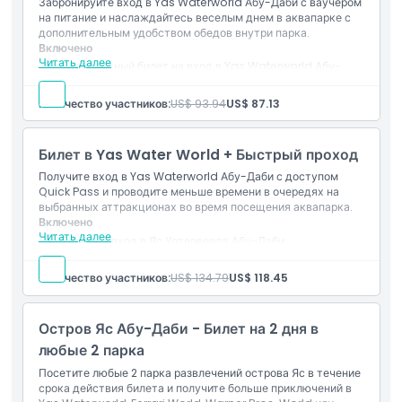
Забронируйте вход в Yas Waterworld Абу-Даби с ваучером
комбинированных пакетов с ваучерами на питание,
на питание и наслаждайтесь веселым днем в аквапарке с
дополнительным удобством обедов внутри парка.
апгрейдов Quick Pass или мультипарковых пропусков Yas
Включено
Island с мгновенной доставкой электронных билетов и
Читать далее
Стандартный билет на вход в Yas Waterworld Абу-
круглосуточной поддержкой клиентов.
Даби.
Включён ваучер на питание согласно выбранному
Количество участников:
US$ 93.94
US$ 87.13
пакету.
Основные моменты
Доступ к разрешённым аттракционам, горкам и
развлечениям.
Билет в Yas Water World + Быстрый проход
Включено
Получите вход в Yas Waterworld Абу-Даби с доступом
Quick Pass и проводите меньше времени в очередях на
выбранных аттракционах во время посещения аквапарка.
Политика в отношении детей и взрослых
Включено
Читать далее
Билет на вход в Яс Уотерворлд Абу-Даби.
Быстрый проход для выбранных подходящих
Время подачи Время высадки
аттракционов.
Количество участников:
US$ 134.79
US$ 118.45
Мобильный электронный билет принимается на входе.
Исключения
Остров Яс Абу-Даби - Билет на 2 дня в
любые 2 парка
Не подходит для
Посетите любые 2 парка развлечений острова Яс в течение
срока действия билета и получите больше приключений в