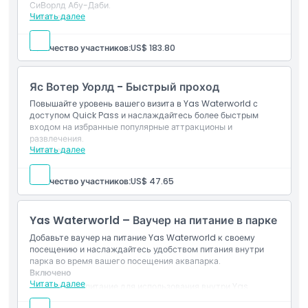
СиВорлд Абу-Даби.
Читать далее
Включено
Вход в 4 тематических парка острова Яс.
Действительно в течение 4 дней в соответствии с
Количество участников:
US$ 183.80
условиями билета и выбранным вариантом.
Мобильный электронный билет принимается на входах
в парки-участники.
Яс Вотер Уорлд - Быстрый проход
Повышайте уровень вашего визита в Yas Waterworld с
доступом Quick Pass и наслаждайтесь более быстрым
входом на избранные популярные аттракционы и
развлечения.
Читать далее
Включено
Быстрый проход для выбранных аттракционов Yas
Waterworld.
Количество участников:
US$ 47.65
Действительно только при наличии отдельного
входного билета в Yas Waterworld.
Доступ к аттракционам зависит от правил парка и
Yas Waterworld – Ваучер на питание в парке
наличия мест.
Добавьте ваучер на питание Yas Waterworld к своему
посещению и наслаждайтесь удобством питания внутри
парка во время вашего посещения аквапарка.
Включено
Читать далее
Купон на питание для использования внутри Yas
Waterworld Абу-Даби.