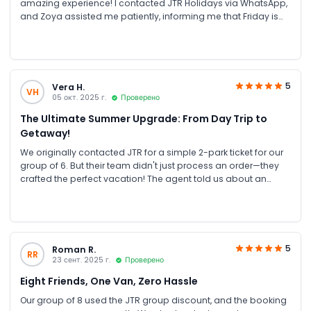
amazing experience! I contacted JTR Holidays via WhatsApp,
and Zoya assisted me patiently, informing me that Friday is
Ladies’ Day. I booked the tickets through their website, and
they promptly sent the tickets via WhatsApp and email. Me
and my friends had an incredible time enjoying all the rides
and attractions. Everything was smooth and hassle-free,
thanks to JTR Holidays for their excellent assistance. Highly
5
Vera H.
VH
recommended! 🎢💦
05 окт. 2025 г.
Проверено
The Ultimate Summer Upgrade: From Day Trip to
Getaway!
We originally contacted JTR for a simple 2-park ticket for our
group of 6. But their team didn't just process an order—they
crafted the perfect vacation! The agent told us about an
exclusive Summer Promotion: for nearly the same cost as our
original plan, we got a full staycation package! This included
a one-night stay at the modern Aloft Hotel and 2-day
unlimited access to ALL FOUR Yas Parks (Ferrari World, Yas
Waterworld, Warner Bros. World, and SeaWorld). It was an
5
Roman R.
RR
unbelievable value. We enjoyed two incredible days hopping
23 сент. 2025 г.
Проверено
between parks, then relaxed at the hotel with its pool and
Eight Friends, One Van, Zero Hassle
great amenities. Having the hotel as a base made the
experience so much more enjoyable and stress-free. Thank
Our group of 8 used the JTR group discount, and the booking
you, JTR, for the expert advice and for turning our day trip into