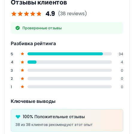
Отзывы клиентов
ознакомиться с ограничениями по аттракциону и
проконсультироваться при бронировании.
4.9
(38 reviews)
Проверенные отзывы
Разбивка рейтинга
5
34
4
4
3
0
2
0
1
0
Ключевые выводы
100% Положительные отзывы
38 из 38 клиентов рекомендуют этот опыт