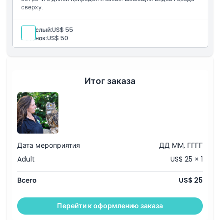
сверху.
Исключения
Взрослый:
US$ 55
Ребенок:
US$ 50
Часы работы
Вещи, которые нужно знать
Итог заказа
Местоположение
Как добраться туда
Дата мероприятия
ДД ММ, ГГГГ
Как воспользоваться
Adult
US$ 25 × 1
Всего
US$ 25
Политика отмены
Перейти к оформлению заказа