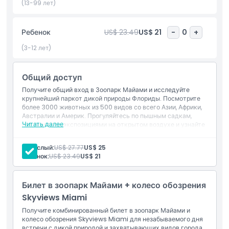
самых любимых животных зоопарка, таких как жирафы,
(13-99 лет)
черепахи, верблюды, носороги или попугаи. Помимо
увлекательных экспозиций с животными, Зоопарк Майами
Ребенок
US$ 23.49
US$ 21
-
0
+
является домом для пышных зеленых зон с деревьями,
пальмами и яркими цветами, позволяя вам окунуться в
(3-12 лет)
спокойную атмосферу во время прогулки. Будь то изучение
величественных ягуаров, близкое знакомство с высокими
Общий доступ
жирафами или наблюдение за разноцветными птицами, вы
получите обогащающий и познавательный опыт, который
Получите общий вход в Зоопарк Майами и исследуйте
понравится как детям, так и взрослым. Это идеальный день
крупнейший паркот дикой природы Флориды. Посмотрите
более 3000 животных из 500 видов со всего Азии, Африки,
для любителей животных, семей и всех, кто хочет
Австралии и Америк. Прогуляйтесь по пышным садкам,
прикоснуться к чудесам природы.
Читать далее
насладитесь экспозициями на открытом воздухе и узнайте
о природоохранных усилиях зоопарка. Идеальное
приключение для семей, любителей природы и энтузиастов
Взрослый:
US$ 27.77
US$ 25
дикой природы.
Основные моменты
Ребенок:
US$ 23.49
US$ 21
Включено
Билет в зоопарк Майами + колесо обозрения
Skyviews Miami
Получите комбинированный билет в зоопарк Майами и
Политика в отношении детей и взрослых
колесо обозрения Skyviews Miami для незабываемого дня
встречи с дикой природой и захватывающих видов города