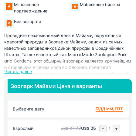
Мгновенное
Мобильные билеты
подтверждение
Без возврата
Проведите незабываемый день в Майами, окружённые
красотой природы в Зоопарке Майами, одном из самых
известных заповедников дикой природы в Соединённых
Штатах. Также известный как Miami Made Zoological Park
and Gardens, этот обширный зоопарк является крупнейшим
и старейшим в своем роде во Флориде, предлагая
Читать далее
уникальную возможность познакомиться с разнообразной
флорой и фауной мира. Прогуливаясь по захватывающим
Зоопарк Майами Цена и варианты
экспозициям зоопарка, вы встретите более 3 000
животных, представляющих более 500 видов с континентов
Азии, Австралии, Африки и Америк. Зоопарк также
посвящён сохранению и защите исчезающих видов, в его
Выберите дату
ДД ММ, ГГГГ
заботе находится более 40 различных видов. С пакетом
Best Value Combo Package вы можете поднять свои
впечатления на новый уровень, покатавшись на монорельсе
Взрослый
US$ 27.77
US$ 25
-
1
+
и карусели зоопарка, а также покормить некоторых из