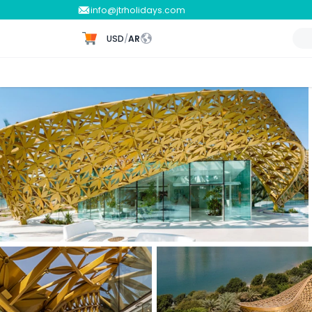
info@jtrholidays.com
USD
/
AR