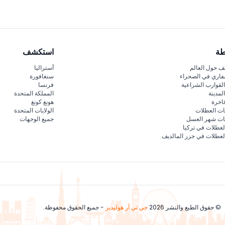
طة
استكشف
 حول العالم
أستراليا
فاري في الصحراء
سنغافورة
لقوارب الشراعية
فرنسا
لمدينة
المملكة المتحدة
اخرة
هونغ كونغ
ات العطلات
الولايات المتحدة
قات شهر العسل
جميع الوجهات
لعطلات في تركيا
لعطلات في جزر المالديف
© حقوق الطبع والنشر 2026
جي تي آر هوليديز
- جميع الحقوق محفوظة.