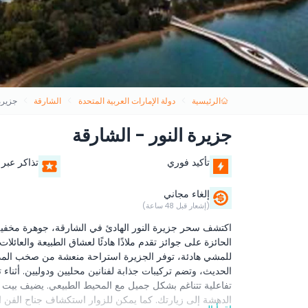
الرئيسية
دولة الإمارات العربية المتحدة
الشارقة
جزيرة
جزيرة النور - الشارقة
تأكيد فوري
تذاكر عبر 
إلغاء مجاني
(إشعار قبل 48 ساعة)
اكتشف سحر جزيرة النور الهادئ في الشارقة، جوهرة مخفية ت
الحائزة على جوائز تقدم ملاذًا هادئًا لعشاق الطبيعة والعا
للمشي هادئة، توفر الجزيرة استراحة منعشة من صخب المدينة
الحديث، وتضم تركيبات جذابة لفنانين محليين ودوليين. أ
تفاعلية تتناغم بشكل جميل مع المحيط الطبيعي. يضيف بيت ا
الدهشة إلى زيارتك. كما يمكن للزوار استكشاف جناح الفن ا