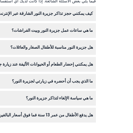
فيما يلي بعض الأسئلة الشائعة. إذا كانت لديك أي استفسار
كيف يمكنني حجز تذاكر جزيرة النور الشارقة عبر الإنترن
يمكنك حجز تذاكرك بسهولة عبر الإنترنت من خلال هذا الم
ما هي ساعات عمل جزيرة النور وبيت الفراشات؟
هل جزيرة النور مناسبة للأطفال الصغار والعائلات؟
مساءً (قد تختلف الساعات - يرجى التأكد أثناء الحجز).
نعم، الأطفال دون سن 3 سنوات يدخلون مجانًا، بينما يكون سعر الدخول مخفضًا للأطفال من 3 إلى 12 سنة. توفر الجزيرة مساحات آمنة للأطفال للعب واستكشاف الطبيعة والفن.
هل يمكنني إحضار الطعام أو الحيوانات الأليفة عند زيارة ج
لا يُسمح بإحضار الطعام أو المشروبات من الخارج، والحي
ما الذي يجب أن أحضره في زيارتي لجزيرة النور؟
ننصح بارتداء أحذية مريحة للمشي، وإحضار كاميرا لالت
ما هي سياسة الإلغاء لتذاكر جزيرة النور؟
تذاكر جزيرة النور غير قابلة للاسترداد ولا يمكن إلغاؤ
هل يدفع الأطفال من عمر 13 سنة فما فوق أسعار البالغين في جزيرة النور؟
نعم، الزوار الذين تبلغ أعمارهم 13 سنة فأكثر يتم احتسابهم بسعر تذكرة البالغين للدخول إلى الجزيرة.