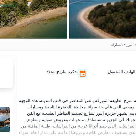
 النور - الشارقة
الهاتف المحمول
تذكرة بتاريخ محدد
مزج الطبيعة المورقة بالفن المعاصر في قلب المدينة. هذه الوجهة
ئلات ومحبي الفن على حد سواء. محاطة بالخضرة النابضة ومسارات
. تشتهر جزيرة النور بتمازج تصميم المناظر الطبيعية مع الفن
ثناء تجولك في الجزيرة، ستصادف منحوتات وعروض ضوئية ومعارض
لفراشات، الذي يضم أنواعًا غريبة من الفراشات، طبقة إضافية من
لذي يستضيف معارض ثقافية وعروضًا إبداعية على مدار العام. سواء