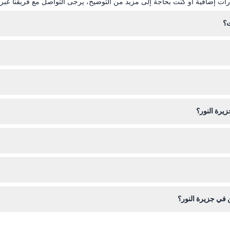
ات إضافية أو كنت بحاجة إلى مزيد من التوضيح، يرجى التواصل مع فريقنا عبر ال
ت؟
وقع عبر اختيار التاريخ المفضل ونوع التذكرة أثناء عملية الحجز.
زيرة النور؟
وانات الأليفة ممنوعة باستثناء حيوانات الخدمة المصحوبة بهوية صالحة. كما يمن
قاط الفن والطبيعة، واستخدام واقي الشمس لقضاء زيارة ممتعة. تذكر أن الطعا
ها، لذا يرجى التأكد من خططك قبل إتمام الحجز.