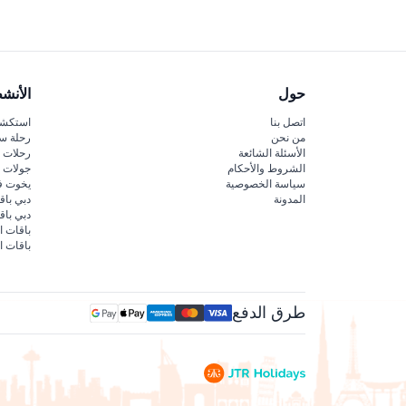
حول
الأنش
اتصل بنا
استكشف
من نحن
رحلة س
الأسئلة الشائعة
رحلات ا
الشروط والأحكام
جولات ا
سياسة الخصوصية
يخوت ف
المدونة
دبي باق
دبي با
باقات ا
باقات ا
طرق الدفع