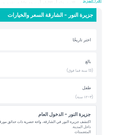
اقرأ المزيد
كنت تبحث عن الاسترخاء أو الإلهام أو نزهة عائلية، تقدم جزير
جزيرة النور - الشارقة السعر والخيارات
سهلة الوصول من وسط الشارقة، تُعد هذه الوجهة الإيكو-ثقاف
والصحة في مكان واحد. تعد جزيرة النور برحلة لا تُنسى ستجع
اختر تاريخًا
أبرز المعالم
المتضمنات
بالغ
(13 سنة فما فوق)
سياسة الأطفال والبالغين
طفل
الاستثناءات
(٣–١٢ سنة)
ساعات العمل
جزيرة النور - الدخول العام
اكتشف جزيرة النور في الشارقة، واحة حضرية ذات حدائق مورقة
ما يجب معرفته
داخل المدينة.
المتضمنات