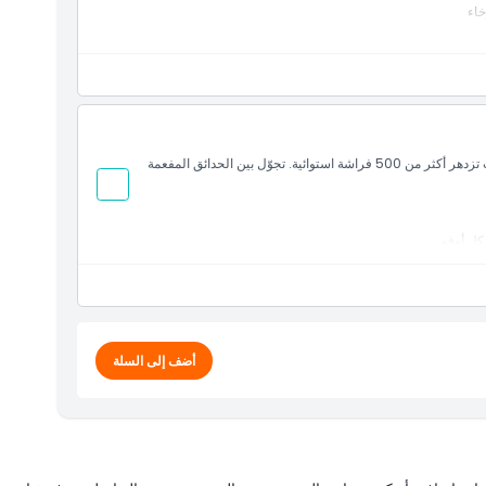
خاء
 في بيئة هادئة
استكشف جزيرة النور في الشارقة وادخل بيت الفراشات، حيث تزدهر أكثر من 500 فراشة استوائية. تجوّل بين الحدائق المفعمة
كل أوفو
ر من 500 نوع بما في ذلك ذنب السنونو الزمردي، والمالاكيت، والجاى ذو الذيل، في بيئة
أضف إلى السلة