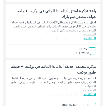
باقة: تذكرة لمنتزه أنداماندا المائي في بوكيت + ملعب
غولف مصغر دينو بارك
اجعل اليوم مليئًا بالإثارة مع معالم الألعاب المائية في أنداماندا بوكيت وجولة
بطابع ما قبل التاريخ في حديقة الديناصورات للغولف المصغر، حيث يلتقي
المرح بالمغامرة للجميع من كل الأعمار.
المتضمنات
اقرأ المزيد
تذكرة دخول إلى حديقة الألعاب المائية أنداماندا بوكيت
تذكرة دخول إلى حديقة الديناصورات للغولف المصغر
الوصول إلى جميع الزحاليق والمعالم ومسار الغولف المصغر
بالغ:
US$ 75.63
طفل:
US$ 72.60
تذكرة مجمعة: حديقة أنداماندا المائية في بوكيت + حديقة
طيور بوكيت
استمتع بتجربة فريدة في بوكيت تجمع بين المرح المائي في حديقة أنداماندا
المائية وزيارة حديقة طيور بوكيت، موطن الببغاوات الملونة وعروض الطيور
الاستوائية.
المتضمنات
اقرأ المزيد
الدخول إلى حديقة أنداماندا المائية في بوكيت
الدخول إلى حديقة طيور بوكيت
الوصول إلى الألعاب والزلاقات وعروض الطيور
بالغ:
US$ 78.65
US$ 75.63