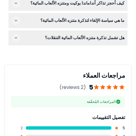
كيف أحجز تذاكر أنداماندا بوكيت ومتنزه الألعاب المائية؟
من إحضار ملابس سباحة مناسبة لزيارتك.
يمكنك حجز تذاكرك بسهولة عبر الإنترنت من خلال هذا الموقع،
ما هي سياسة الإلغاء لتذكرة متنزه الألعاب المائية؟
مما يضمن دخولك في التاريخ المختار.
التذاكر غير قابلة للاسترداد ولا يمكن إلغاؤها، لذلك يرجى التأكد
هل تشمل تذكرة متنزه الألعاب المائية التنقلات؟
من ثبات خططك عند الحجز.
بعض التذاكر تشمل التنقلات ذهابًا وإيابًا بتوقيتات محددة للعودة،
في حين أن التنقلات الخاصة أو غير المجدولة قد تكلف رسومًا
إضافية؛ وتُذكر التفاصيل أثناء الحجز.
مراجعات العملاء
5
(2 reviews)
المراجعات المُحقّقة
تفصيل التقييمات
2
5