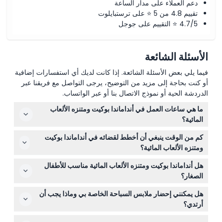
دعم العملاء على مدار الساعة
تقييم 4.8 من 5 ⭐ على ترستبايلوت
4.7/5 ⭐ التقييم على جوجل
الأسئلة الشائعة
فيما يلي بعض الأسئلة الشائعة. إذا كانت لديك أي استفسارات إضافية
أو كنت بحاجة إلى مزيد من التوضيح، يرجى التواصل مع فريقنا عبر
الدردشة الحية أو نموذج الاتصال بنا أو عبر الواتساب.
ما هي ساعات العمل في أنداماندا بوكيت ومتنزه الألعاب
المائية؟
تفتح منطقة الحديقة من الساعة 10:00 صباحًا حتى 6:00 مساءً،
كم من الوقت ينبغي أن أخطط لقضائه في أنداماندا بوكيت
ومنطقة الغابة الزمردية من الساعة 10:00 صباحًا حتى 7:00
ومتنزه الألعاب المائية؟
مساءً (قد تختلف الأوقات — يرجى التأكد عند الحجز).
نوصي بتخصيص من 4 إلى 6 ساعات للاستمتاع الكامل بزحاليق
هل أنداماندا بوكيت ومتنزه الألعاب المائية مناسب للأطفال
المياه، وأحواض الأمواج، وغيرها من الألعاب في الحديقة.
الصغار؟
نعم، ولكن الأطفال تحت 90 سم يدخلون مجانًا، والأطفال بين
هل يمكنني إحضار ملابس السباحة الخاصة بي وماذا يجب أن
91-121 سم يحتاجون إلى تذكرة طفل، وما فوق 121 سم يحتاجون
أرتدي؟
إلى تذكرة بالغ للدخول إلى الحديقة.
ملابس السباحة مطلوبة للاستمتاع بالزحاليق والأحواض، لذا تأكد