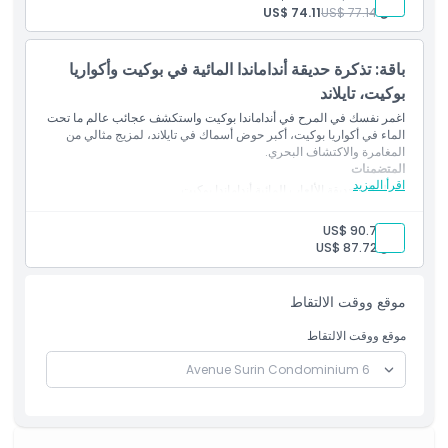
طفل:
US$ 77.14
US$ 74.11
باقة: تذكرة حديقة أنداماندا المائية في بوكيت وأكواريا
بوكيت، تايلاند
اغمر نفسك في المرح في أنداماندا بوكيت واستكشف عجائب عالم ما تحت
الماء في أكواريا بوكيت، أكبر حوض أسماك في تايلاند، لمزيج مثالي من
المغامرة والاكتشاف البحري.
المتضمنات
اقرأ المزيد
دخول إلى حديقة الألعاب المائية أنداماندا بوكيت
دخول إلى حوض أسماك أكواريا بوكيت
الوصول إلى المنزلقات، وأحواض السباحة، والمعارض البحرية
بالغ:
US$ 90.75
طفل:
US$ 87.72
موقع ووقت الالتقاط
موقع ووقت الالتقاط