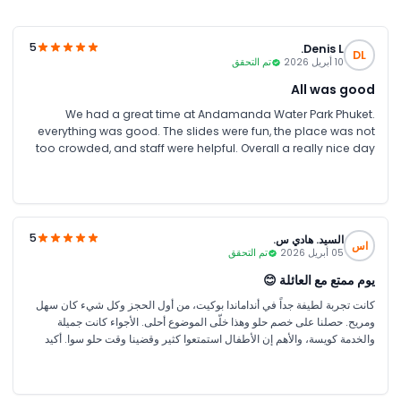
5
Denis L.
DL
10 أبريل 2026
تم التحقق
All was good
We had a great time at Andamanda Water Park Phuket.
everything was good. The slides were fun, the place was not
too crowded, and staff were helpful. Overall a really nice day
out.
5
السيد. هادي س.
اس
05 أبريل 2026
تم التحقق
يوم ممتع مع العائلة 😊
كانت تجربة لطيفة جداً في أنداماندا بوكيت، من أول الحجز وكل شيء كان سهل
ومريح. حصلنا على خصم حلو وهذا خلّى الموضوع أحلى. الأجواء كانت جميلة
والخدمة كويسة، والأهم إن الأطفال استمتعوا كثير وقضينا وقت حلو سوا. أكيد
تجربة نكررها 👍 – السيد هادي سيف