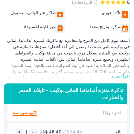
5
(2 المراجعات)
تأكيد فوري
تذاكر عبر الهاتف المحمول
تذكرة بتاريخ محدد
غير قابلة للاسترداد
استعد ليوم كامل من المرح والمغامرة مع تذكرتك لمنتزه أنداماندا المائي
في بوكيت، التي تمنحك الوصول إلى أحد أفضل المتنزهات المائية في
بوكيت. يقع المنتزه بشكل مريح بالقرب من مدينة بوكيت والشواطئ
الشهيرة، ويجمع منتزه أنداماندا المائي بين الألعاب المائية المثيرة
والأساطير التايلاندية الغنية في بيئة استوائية نابضة بالحياة. يمتد المنتزه
على مساحة 100,000 متر مربع، ويضم أكثر من 25 منزلقًا مائيًا مثيرًا،
اقرأ المزيد
وأطول مسبح موجات في جنوب شرق آسيا، ونهرًا كسولًا مريحًا، ومنطقة
مخصصة للأطفال، مما يجعله خيارًا مميزًا للعائلات والأصدقاء وعشاق
تذكرة منتزه أنداماندا المائي بوكيت - تايلاند السعر
الإثارة على حد سواء. استكشف المناطق ذات الطابع الخاص مثل خليج
والخيارات
أندامان الكبير، وغابة الناجا، وغابة الزمرد، كل منها مصمم بسرد قصصي
غامر وألعاب فريدة. تتضمن تذكرتك لمنتزه أنداماندا بوكيت أيضًا الوصول
إلى وسائل الراحة مثل بارات السباحة والكوخات الخاصة والعروض الحية
اختر تاريخًا
يوم شهر، سنة
لتجربة على غرار المنتجع. سواء كنت تسعى للأدرينالين أو ترغب في
الاسترخاء، يُعد منتزه أنداماندا المائي واحدًا من أفضل الأنشطة في
بوكيت. احجز تذاكرك عبر الإنترنت الآن واستمتع بمرح مائي لا يُنسى في
بالغ
US$ 54.45
US$ 48.40
+
1
-