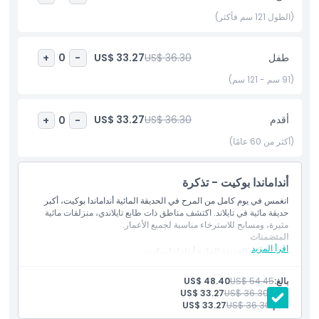
الوجهة المائية الأولى لتايلاند.
(الطول 121 سم فأكثر)
أبرز المعالم
طفل
US$ 36.30
US$ 33.27
+
0
-
(91 سم - 121 سم)
المتضمنات
أقدم
US$ 36.30
US$ 33.27
+
0
-
سياسة الأطفال والبالغين
(أكثر من 60 عامًا)
وقت الالتقاط ووقت التوصيل
أنداماندا بوكيت - تذكرة
انغمس في يوم كامل من المرح في الحديقة المائية أنداماندا بوكيت، أكبر
ساعات العمل
حديقة مائية في تايلاند. اكتشف مناطق ذات طابع تايلاندي، منزلقات مائية
مثيرة، ومسابح للاسترخاء مناسبة لجميع الأعمار.
المتضمنات
اقرأ المزيد
ما يجب معرفته
الدخول إلى الحديقة المائية أنداماندا بوكيت
وصول غير محدود إلى جميع الألعاب والمعالم الترفيهية
الوصول إلى المناطق ذات الطابع، والمسابح، ومناطق الاسترخاء
بالغ:
US$ 54.45
US$ 48.40
الموقع
طفل:
US$ 36.30
US$ 33.27
أقدم:
US$ 36.30
US$ 33.27