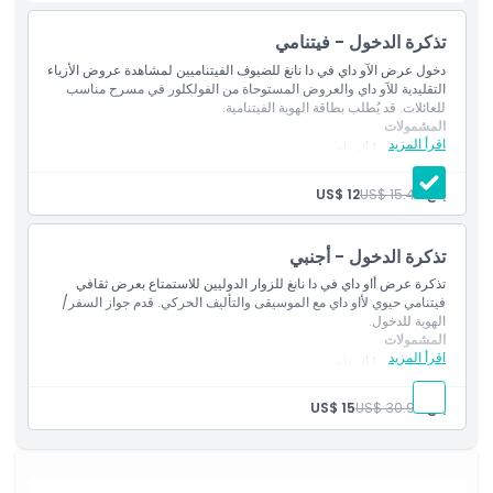
أبرز المعالم
تذكرة الدخول - فيتنامي
دخول عرض الآو داي في دا نانغ للضيوف الفيتناميين لمشاهدة عروض الأزياء
المتضمنات
التقليدية للآو داي والعروض المستوحاة من الفولكلور في مسرح مناسب
للعائلات. قد يُطلب بطاقة الهوية الفيتنامية.
المشمولات
سياسة الأطفال والبالغين
اقرأ المزيد
تذكرة عرض 1 أاو داي
مرطبات
هدية تذكارية واحدة
بالغ:
US$ 15.45
US$ 12
الاستثناءات
المقاعد المتوفرة مميزة باللون الأخضر على
خريطة المقاعد
هذه
تذكرة الدخول - أجنبي
ساعات العمل
تذكرة عرض أاو داي في دا نانغ للزوار الدوليين للاستمتاع بعرض ثقافي
فيتنامي حيوي لأاو داي مع الموسيقى والتأليف الحركي. قدم جواز السفر/
ما يجب معرفته
الهوية للدخول.
المشمولات
اقرأ المزيد
تذكرة عرض 1 أاو داي
مرطبات
الموقع
هدية تذكارية واحدة
بالغ:
US$ 30.95
US$ 15
المقاعد المتوفرة مميزة باللون الأخضر على
خريطة المقاعد
هذه
سياسة الإلغاء