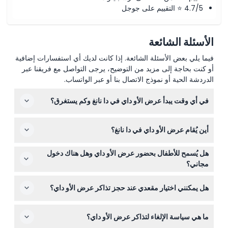
4.7/5 ⭐ التقييم على جوجل
الأسئلة الشائعة
فيما يلي بعض الأسئلة الشائعة. إذا كانت لديك أي استفسارات إضافية
أو كنت بحاجة إلى مزيد من التوضيح، يرجى التواصل مع فريقنا عبر
الدردشة الحية أو نموذج الاتصال بنا أو عبر الواتساب.
في أي وقت يبدأ عرض الأو داي في دا نانغ وكم يستغرق؟
عادةً ما يبدأ عرض الأو داي في الساعة 7:45 مساءً ويستمر
أين يُقام عرض الأو داي في دا نانغ؟
حوالي ساعة واحدة (قد يتغير الوقت – يرجى التأكد عند الحجز).
يُقام العرض في بيت الثقافة بمنطقة نغو هانه سون، الموجود في
هل يُسمح للأطفال بحضور عرض الأو داي وهل هناك دخول
1A تران فان دان، نغو هانه سون، دا نانغ.
مجاني؟
الأطفال الذين يبلغ طولهم 109 سم أو أقل يمكنهم الدخول مجاناً
هل يمكنني اختيار مقعدي عند حجز تذاكر عرض الأو داي؟
مع مرافق واحد بالغ يدفع. للأطفال الذين يبلغ طولهم 110 سم أو
أكثر تُطبق أسعار تذكرة البالغين، ولكل طفل إضافي يجب شراء
لا يتوفر اختيار المقاعد؛ وسيتم تحديد مقعدك المعين على
تذكرة طفل.
ما هي سياسة الإلغاء لتذاكر عرض الأو داي؟
القسيمة الخاصة بك بعد الحجز.