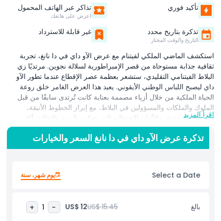
تأكيد فوري
تذاكر عبر الهاتف المحمول
اعرض على هاتفك
تذكرة بتاريخ محدد
غير قابلة للاسترداد
التاريخ والوقت المختار
استكشف الماضي الملكي لفيتنام مع عرض الآو داي في دا نانغ، تجربة
ثقافية جذابة مستوحاة من قصر الإمبراطورية لسلالة نجوين. مرتديًا زي
البلاط الفيتنامي التقليدي، ستشعر بعظمة عصر الإقطاع عندما تطور الآو
داي ليصبح اللباس الوطني الأيقوني. يعيد هذا العرض الغامر خلق روعة
الحياة الملكية من خلال أزياء مصممة بعناية كانت تُرتدى سابقًا من قبل
الملوك والملكات والمسؤولين في البلاط، مع إبراز الخطوط الأنيقة،
اقرأ المزيد
والأنماط المعقدة، والألوان الاحتفالية التي تعكس الرتبة والتقاليد. أكثر من
مجرد عرض، يرسم عرض الآو داي صورة حية لتراث فيتنام الإمبراطي
تذكرة عرض الآو داي في دا نانغ السعر والخيارات
حيث شكلت الحرفية والبروتوكولات والرقي كل تفاصيل ثقافة القصر. من
الملابس الملكية الفخمة إلى أزياء المندرين الراقية، يتم تقديم كل مظهر
مع قصة مسرحية تجسد التاريخ بطريقة أصيلة وبصرية مذهلة. سواء كنت
من محبي الثقافة، أو مصورًا، أو مسافرًا يبحث عن تجارب ذات مغزى،
Select a Date
يوم شهر، سنة
فإن هذا واحد من أكثر الأنشطة التي لا تُنسى في دا نانغ. اكتشف الجمال
الخالد، التقط صورًا لا تُنسى، وتمتع بنظرة فريدة على الأزياء الملكية
الفيتنامية وإرث سلالة نجوين.
بالغ
US$ 15.45
US$ 12
+
1
-