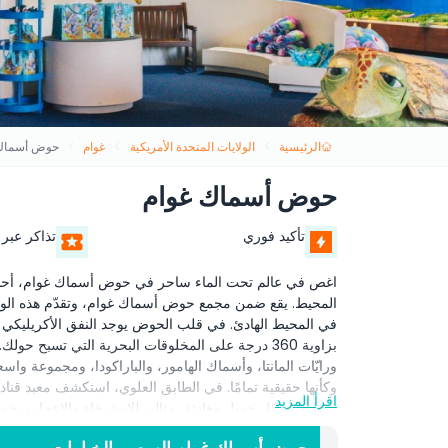
الرئيسية
الولايات المتحدة الأمريكية
غوام
حوض أسماك 
حوض أسماك غوام
تأكيد فوري
تذاكر عبر 
اغص في عالم تحت الماء ساحر في حوض أسماك غوام، أحد أب
المحيط. يقع ضمن مجمع حوض أسماك غوام، وتقدّم هذه الوجهة 
بزاوية 360 درجة على المخلوقات البحرية التي تسبح
ورايّات المانتا، وأسماك الهامور، والباراكودا، ومجموعة واس
وكأنها حقيقية تمامًا. في الطابق العلوي، استكشف معبد قنا
اقرأ المزيد
مضاءة بشكل جميل وهادئة، مثالي للاسترخاء والإعجاب بجمال
ذلك أنقليس موراي، وسمك النفاخ، ونجوم بحر تاج الشوك، 