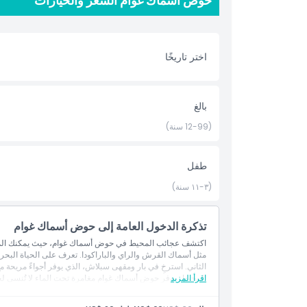
حوض أسماك غوام السعر والخيارات
عرض معلومات تعليمية، مما يجعل زيارتك مفيدة وممتعة في 
الواقعان خارج الحوض مباشرة. بإطلالة على بحيرة مضاءة بضو
البحرية. سواء كنت سائحًا أو من السكان المحليين، يوفر حو
العائلة، وسحر الجزيرة. لا تفوّت هذا المعلم الذي يجب زيار
اختر تاريخًا
أبرز المعالم
بالغ
(12-99 سنة)
المتضمنات
طفل
سياسة الأطفال والبالغين
(٣-١١ سنة)
الاستثناءات
تذكرة الدخول العامة إلى حوض أسماك غوام
ساعات العمل
مثل أسماك القرش والراي والباراكودا. تعرف على الحياة البحري
الثاني. استرخِ في بار ومقهى سبلاش، الذي يوفر أجواءً مريحة م
اقرأ المزيد
المحيط، يوفر حوض أسماك غوام مغامرة تحت الماء لا تُنسى لجم
ما يجب معرفته