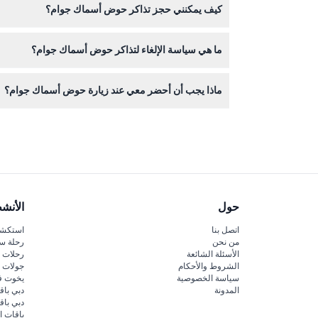
كيف يمكنني حجز تذاكر حوض أسماك جوام؟
يمكنك حجز تذاكرك عبر الإنترنت هنا على هذا الموقع أثن
ما هي سياسة الإلغاء لتذاكر حوض أسماك جوام؟
التذاكر غير قابلة للاسترداد ولا يمكن إلغاؤها، لذا ير
ماذا يجب أن أحضر معي عند زيارة حوض أسماك جوام؟
أحضر بطاقة هوية صالحة تحمل صورة إذا كنت تخطط لز
حول
الأنش
اتصل بنا
استكشف
من نحن
رحلة س
الأسئلة الشائعة
رحلات ا
الشروط والأحكام
جولات ا
سياسة الخصوصية
يخوت ف
المدونة
دبي باق
دبي با
باقات ا