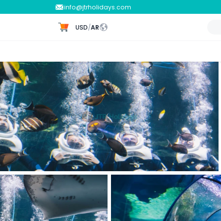
info@jtrholidays.com
USD
/
AR