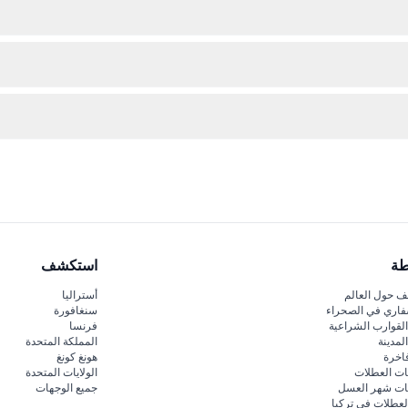
اء عملية الحجز.
جى التأكد من خططك قبل الحجز.
يارة سلاش بار وكافيه، وأحذية مريحة للمشي عبر المعارض.
طة
استكشف
 حول العالم
أستراليا
فاري في الصحراء
سنغافورة
لقوارب الشراعية
فرنسا
لمدينة
المملكة المتحدة
اخرة
هونغ كونغ
ات العطلات
الولايات المتحدة
قات شهر العسل
جميع الوجهات
لعطلات في تركيا