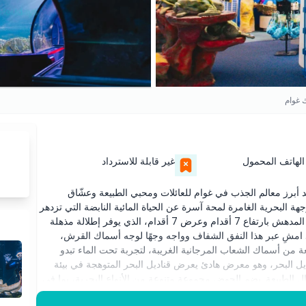
غوام
الهاتف المحمول
غير قابلة للاسترداد
رز معالم الجذب في غوام للعائلات ومحبي الطبيعة وعشّاق
البحرية الغامرة لمحة آسرة عن الحياة المائية النابضة التي تزدهر
في المحيط الهادئ. في قلب الحوض يوجد النفق الأكريليكي المدهش بارتفاع 7 أقدام وعرض 7 أقدام، الذي يوفر إطلالة مذهلة
 حولك. امشِ عبر هذا النفق الشفاف وواجه وجهًا لوجه أسماك القرش،
عة من أسماك الشعاب المرجانية الغريبة، لتجربة تحت الماء تبدو
ديل البحر، وهو معرض هادئ يعرض قناديل البحر المتوهجة في بيئة
 الطبيعة. يضم الحوض مجموعة متنوعة من الأنواع البحرية، بما في
وخيول البحر، كلها محتضنة في مواطن مُصممة بعناية. يصاحب كل