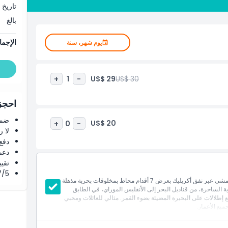
آن واحد. بعد رحلتك تحت الأمواج، استرخِ في سبلاش بار ومقهى
تاريخ 
ء القمر، إنه المكان المثالي للاسترخاء والتأمل في مغامرتك
بالغ
ض أسماك غوام تجربة لا تُنسى تجمع بين التوعية البحرية، ومتعة
ته في غوام والذي ينبض بعالم تحت الماء بتفاصيل مذهلة.
الإجما
يوم شهر، سنة
US$ 29
US$ 30
+
1
-
احجز 
ضما
US$ 20
+
0
-
لا 
دفع
دعم
تقييم 4.8 من 5 ⭐ ع
4.7/5 ⭐ التق
اكتشف عجائب المحيط في حوض أسماك غوام، حيث يمكنك المشي عبر نفق أكريليك بعرض 7 أقدام محاط بمخلوقات بحرية مذهلة
ة الساحرة، من قناديل البحر إلى الأنقليس الموراي، في الطابق
ع إطلالات على البحيرة المضيئة بضوء القمر. مثالي للعائلات ومحبي
يع الأعمار.