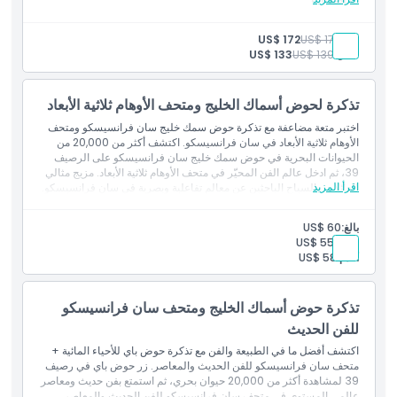
بعض المعالم والأنشطة المشمولة:
ترام الكابل كار في سان فرانسيسكو مع تصريح موني
بالغ:
US$ 179
US$ 172
حوض أسماك خليج سان فرانسيسكو
طفل:
US$ 139
US$ 133
إكسبلوراتوريوم
حديقة حيوان سان فرانسيسكو
أكاديمية كاليفورنيا للعلوم
تذكرة لحوض أسماك الخليج ومتحف الأوهام ثلاثية الأبعاد
ذا فلاير سان فرانسيسكو وتجربة 7D
اختبر متعة مضاعفة مع تذكرة حوض سمك خليج سان فرانسيسكو ومتحف
الغواصة يو إس إس بامبانيتو
الأوهام ثلاثية الأبعاد في سان فرانسيسكو. اكتشف أكثر من 20,000 من
جولة بحرية في خليج سان فرانسيسكو
الحيوانات البحرية في حوض سمك خليج سان فرانسيسكو على الرصيف
الهروب من ذا روك
39، ثم ادخل عالم الفن المحيّر في متحف الأوهام ثلاثية الأبعاد. مزيج مثالي
جولة حافلة ليوم واحد بنظام الصعود والنزول.
اقرأ المزيد
للعائلات والسياح الباحثين عن معالم تفاعلية وبصرية في سان فرانسيسكو.
بالغ:
US$ 60
طفل:
US$ 55
أقدم:
US$ 58
تذكرة حوض أسماك الخليج ومتحف سان فرانسيسكو
للفن الحديث
اكتشف أفضل ما في الطبيعة والفن مع تذكرة حوض باي للأحياء المائية +
متحف سان فرانسيسكو للفن الحديث والمعاصر. زر حوض باي في رصيف
39 لمشاهدة أكثر من 20,000 حيوان بحري، ثم استمتع بفن حديث ومعاصر
عالمي المستوى في متحف سان فرانسيسكو للفن الحديث والمعاصر.