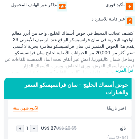
تأكيد فوري
تذاكر عبر الهاتف المحمول
غير قابلة للاسترداد
اكتشف عجائب المحيط في حوض أسماك الخليج، واحد من أبرز معالم
الواجهة البحرية في سان فرانسيسكو الواقع عند الرصيف الأيقوني 39.
يقدم هذا الحوض المتميز في سان فرانسيسكو مغامرة بحرية لا تُنسى
تضم أكثر من 20,000 من الحيوانات الأصلية لخليج سان فرانسيسكو
وساحل شمال كاليفورنيا. امشِ عبر أنفاق تحت الماء المدهشة للقاءات عن
قرب مع أسماك القرش، وراي الخفاش، وسِرب الأسماك الدوّار.
اقرأ المزيد
استكشف معارض تفاعلية مثل "المس الخليج" حيث يمكنك لمس نجوم
البحر والخيار البحري، وشاهد ثعالب البحر النهرية المرحة أثناء إطعامها
حوض أسماك الخليج - سان فرانسيسكو السعر
الحي. يكرّس حوض أسماك الخليج جهوده لحماية البيئة البحرية ويقدّم
والخيارات
برامج تعليمية تفاعلية لجميع الأعمار. مع مناطق المعارض مثل "اكتشف
الخليج" و"تحت الخليج"، فهو زيارة لا بدّ منها للعائلات ومحبي الطبيعة
والسياح. يقع بالقرب من رصيف الصيادين وجزيرة ألكاتراز والإمباركاديرو،
اختر تاريخًا
يوم شهر، سنة
وهذا الحوض في سان فرانسيسكو يمثل تجربة عائلية ممتعة لا تريد أن
تفوتها.
بالغ
US$ 28.65
US$ 27
+
1
-
(13-64 سنة)
أبرز المعالم