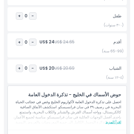
طفل
+
0
-
المتضمنات
(٠-٣ سنوات)
سياسة الأطفال والبالغين
أقدم
US$ 24.65
US$ 24
+
0
-
ساعات العمل
(65-99 سنة)
الموقع
الشباب
US$ 20.69
US$ 20
+
0
-
(٤-١٢ سنة)
سياسة الإلغاء
حوض الأسماك في الخليج - تذكرة الدخول العامة
احصل على تذكرة الدخول العامة لأكواريوم الخليج وغص في عجائب الحياة
البحرية في رصيف ٣٩ في سان فرانسيسكو. استكشف الأنفاق الصافية
كالكريستال، وواجه أسماك القرش والشنابر والكلاب البحرية، واستمتع
بإحدى أفضل الوجهات العائلية في سان فرانسيسكو. مناسبة لجميع الأعمار،
اقرأ المزيد
توفر هذه التذكرة الوصول الكامل إلى جميع المعروضات والعروض اليومية.
أشياء يجب معرفتها
يرجى ملاحظة أنه لا يوجد مكان لتخزين الأغراض الشخصية