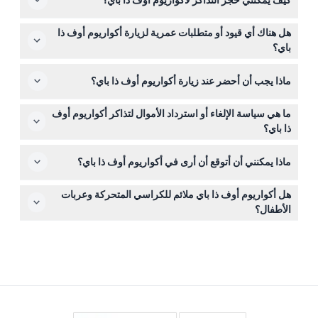
مساءً، مع آخر دخول في الساعة 4:30 مساءً. يُغلق يوم عيد
الميلاد. (قد يخضع للتغيير - يرجى التأكيد عند الحجز)
يمكنك حجز تذاكرك بسهولة عبر الإنترنت هنا على هذا الموقع.
هل هناك أي قيود أو متطلبات عمرية لزيارة أكواريوم أوف ذا
فقط اختر التاريخ والوقت المفضلين، تحقق من التوافر، وأتمم
باي؟
عملية الشراء.
الأطفال دون سن 4 سنوات يدخلون مجانًا، ويجب أن يكون
ماذا يجب أن أحضر عند زيارة أكواريوم أوف ذا باي؟
الأطفال تحت 16 سنة برفقة بالغ يدفع. إنه معلم مناسب للعائلات
ومناسب لجميع الأعمار.
احضر حذاء مريح وكاميرا لالتقاط روائع الحياة تحت الماء. إذا
ما هي سياسة الإلغاء أو استرداد الأموال لتذاكر أكواريوم أوف
أردت معرفة المزيد، جهز بعض الأسئلة لخبراء الطبيعة في
ذا باي؟
الموقع!
التذاكر غير قابلة للاسترداد ولا يمكن إلغاؤها، لذا تأكد من
ماذا يمكنني أن أتوقع أن أرى في أكواريوم أوف ذا باي؟
استخدامها في التاريخ والوقت المحجوز.
سوف تستكشف ثلاث مناطق مائية تضم أكثر من 24,000
هل أكواريوم أوف ذا باي ملائم للكراسي المتحركة وعربات
حيوان بما في ذلك القروش، والراي، والأخطبوطات، وثعالب
الأطفال؟
الماء النهرية، بالإضافة إلى نفق مائي بطول 91 متر يعرض الحياة
نعم، الأكواريوم ملائم للكراسي المتحركة وعربات الأطفال، مما
البحرية المحلية.
يجعله سهلاً ومريحًا للزوار ذوي الاحتياجات الحركية.