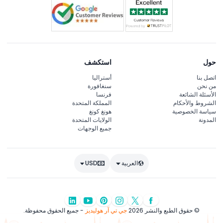
حول
استكشف
اتصل بنا
أستراليا
من نحن
سنغافورة
الأسئلة الشائعة
فرنسا
الشروط والأحكام
المملكة المتحدة
سياسة الخصوصية
هونغ كونغ
المدونة
الولايات المتحدة
جميع الوجهات
العربية
USD
© حقوق الطبع والنشر 2026
جي تي آر هوليديز
- جميع الحقوق محفوظة.