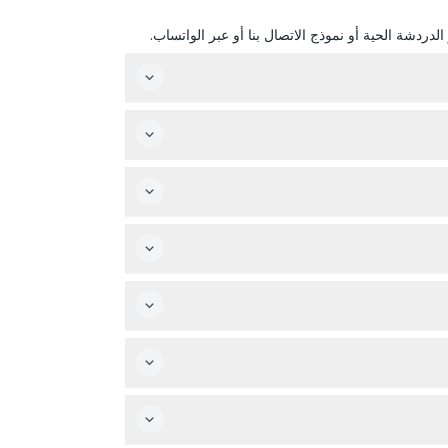
دردشة الحية أو نموذج الاتصال بنا أو عبر الواتساب.
آر تيتش هاوس نيويورك مفتوح من الأحد إلى الخميس من الساعة 12:00 ظهرًا حتى 7:00 مساءً، يوم الجمعة من 12:00 ظهرًا حتى 8:00 مساءً، ويوم السبت من 10:00 صباحًا حتى 10:00
ساعدك على تجنب أي خيبة أمل.
يرحب آر تيتش هاوس نيويورك بالزوار من عمر 4 سنوات فما فوق، لكن يجب أن يرافق الأطفال من عمر 0-16 عامًا شخص بالغ يدفع قيمة التذكرة. يتم دخول الرضع من عمر 0-3 سنوات
مكثفة والتأثيرات الرقمية المستخدمة.
ين الأمتعة، لذلك خطط للسفر بخفة.