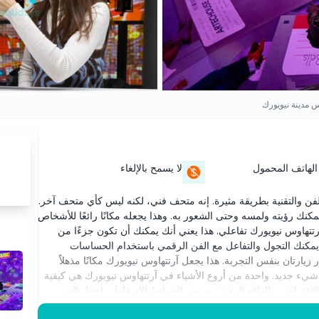
س مدينة نيويورك
الهاتف المحمول
لا يسمح بالإلغاء
ن والتقنية بطريقة مثيرة. إنه متحف فني، لكنه ليس كأي متحف آخر.
كنك رؤيته ولمسه وحتى الشعور به. وهذا يجعله مكانًا رائعًا للأشخاص
تتهاوس نيويورك تفاعلي. هذا يعني أنك يمكنك أن تكون جزءًا من
، يمكنك التجول والتفاعل مع الفن الرقمي باستخدام الحساسات
زيارتان بنفس التجربة. هذا يجعل آرتتهاوس نيويورك مكانًا مذهلاً
شيء جديد. واحدة من أروع الأشياء في آرتتهاوس نيويورك هي كيفية
قع الافتراضي، الواقع المعزز، ورسم الخرائط الإسقاطي لجعل الفن
تغير ألوانه، وحتى استجابته للأشخاص الموجودين هناك. إذا كنت من