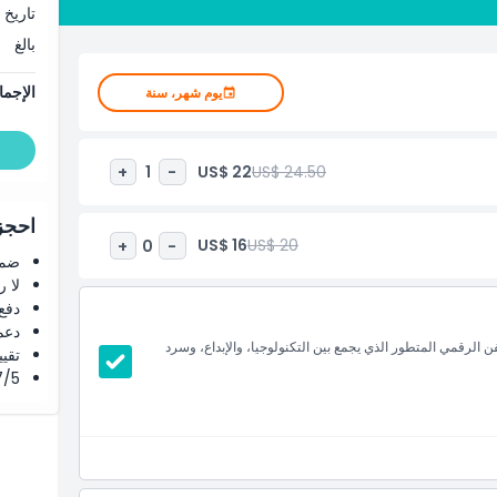
ك.
تاريخ 
بالغ
الإجما
يوم شهر، سنة
US$ 22
US$ 24.50
+
1
-
احجز 
US$ 16
US$ 20
+
0
-
ضما
لا 
دفع
دعم
 الرقمي المتطور الذي يجمع بين التكنولوجيا، والإبداع، وسرد
تقييم 4.8 من 5 ⭐ ع
4.7/5 ⭐ التق