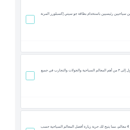
 سياحيين رئيسيين باستخدام بطاقة جو سيتي إكسبلورر المرنة
اكتشف نيويورك بطريقتك الخاصة مع بطاقة مرنة تتيح لك الوصول إلى ٣ من أهم المعالم السياحية والجولات والتجارب في جميع
استكشف المزيد من نيويورك مع بطاقة اكسبلورر بمرونة اختيار 4 معالم، مما يتيح لك حرية زيارة أفضل المعالم السياحية حسب