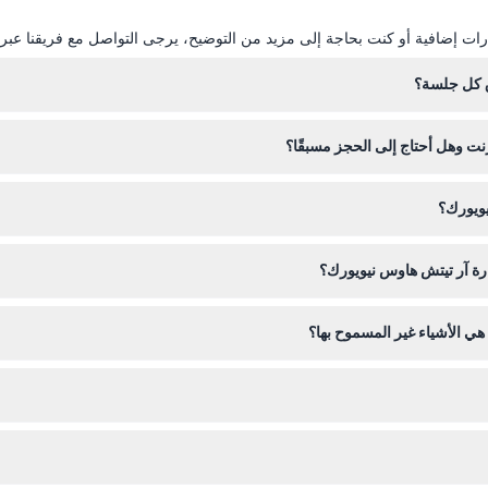
ات إضافية أو كنت بحاجة إلى مزيد من التوضيح، يرجى التواصل مع فريقنا عبر ال
ق كل جلسة؟
نت وهل أحتاج إلى الحجز مسبقًا؟
ترنت من خلال هذا الموقع مسبقًا. يضمن الحجز المسبق حجز مكانك للجلسة وي
يويورك؟
رة آر تيتش هاوس نيويورك؟
و أي شخص يعاني من حالات طبية مثل ارتفاع ضغط الدم أو الصرع بسبب الأضواء ال
ي الأشياء غير المسموح بها؟
لاحظة: لا يسمح بإحضار الأطعمة والمشروبات من الخارج، ولا يوجد مكان لتخز
كد من أن تاريخ ووقت الحجز يناسبان خططك قبل الشراء.