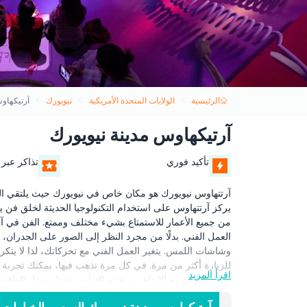
الرئيسية
الولايات المتحدة الأمريكية
نيويورك
آرتيكهاو
آرتيكهاوس مدينة نيويورك
تأكيد فوري
تذاكر عبر 
آرتتهاوس نيويورك هو مكان خاص في نيويورك حيث يلتقي الف
يركز آرتتهاوس على استخدام التكنولوجيا الحديثة لخلق فن يم
من جميع الأعمار للاستمتاع بشيء مختلف وممتع. الفن في آر
العمل الفني. بدلًا من مجرد النظر إلى الصور على الجدران
وشاشات اللمس. يتغير العمل الفني مع تحركاتك، لذا لا يتكرر 
للزيارة أكثر من مرة. في كل مرة تذهب فيها، يمكنك تجربة 
اقرأ المزيد
دمجه للتقنية مع الإبداع. يستخدم الفنانون تقنيات مثل الوا
ينبض بالحياة. يجمع استخدام هذه الأدوات بين تحريك الفن، و