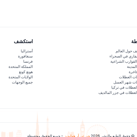
 والتكنولوجيا باستخدام تقنيات العرض الرقمي والفن الرقمي. الجلسات مصممة 
طة
استكشف
 حول العالم
أستراليا
فاري في الصحراء
سنغافورة
لقوارب الشراعية
فرنسا
لمدينة
المملكة المتحدة
اخرة
هونغ كونغ
ات العطلات
الولايات المتحدة
قات شهر العسل
جميع الوجهات
لعطلات في تركيا
لعطلات في جزر المالديف
© حقوق الطبع والنشر 2026
جي تي آر هوليديز
- جميع الحقوق محفوظة.