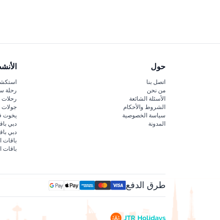
توقع تجربة تفاعلية واندماجية حيث يلتقي الفن والعلم
الضوء الإبداعية التي تتفاعل مع حركاتك.
حول
الأنش
اتصل بنا
استكشف
من نحن
رحلة س
الأسئلة الشائعة
رحلات ا
الشروط والأحكام
جولات ا
سياسة الخصوصية
يخوت ف
المدونة
دبي باق
دبي با
باقات ا
باقات ا
طرق الدفع