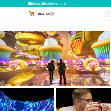
info@jtrholidays.com
USD
/
AR