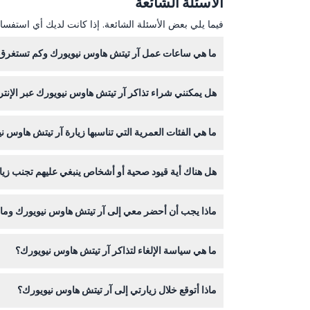
الأسئلة الشائعة
فيما يلي بعض الأسئلة الشائعة. إذا كانت لديك أي استفسار
ما هي ساعات عمل آر تيتش هاوس نيويورك وكم تستغر
هل يمكنني شراء تذاكر آر تيتش هاوس نيويورك عبر الإنتر
مساءً، مع إغلاقات أيام الأربعاء. تستغرق كل جلسة 60 دقيقة، لذا تأكد من الوصول في الوقت المحدد للاستمتاع بالتجربة كاملة (قد تتغير المواعيد - يرجى التأكد عند الحجز).
نعم، يجب حجز تذاكر آر تيتش هاوس نيويورك عبر الإن
ما هي الفئات العمرية التي تناسبها زيارة آر تيتش هاوس ن
هل هناك أية قيود صحية أو أشخاص ينبغي عليهم تجنب زيا
مجانًا.
لا يُنصح بهذه النشاط للنساء الحوامل، وكبار السن، أ
ماذا يجب أن أحضر معي إلى آر تيتش هاوس نيويورك وما ه
احضر تذكرتك وهوية صالحة إذا كنت تستخدم خصومات. م
ما هي سياسة الإلغاء لتذاكر آر تيتش هاوس نيويورك؟
التذاكر غير قابلة للاسترداد ولا يمكن إلغاؤها، لذا تأ
ماذا أتوقع خلال زيارتي إلى آر تيتش هاوس نيويورك؟