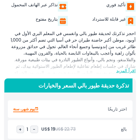
تأكيد فوري
تذاكر عبر الهاتف المحمول
غير قابلة للاسترداد
بتاريخ مفتوح
احجز تذكرتك لحديقة طيور بالي وانغمس في المعلم البري الأول في
أوبود، موطن أكبر حاضنة طيران حر في آسيا التي تضم أكثر من 1,000
طائر غريب من إندونيسيا وجميع أنحاء العالم. تجول في حدائق مزروعة
بألوان زاهية وأعجب بالببغاوات النابضة بالحياة، والقرون المهيبة،
والفلامنغو، ونجم بالي، وأنواع الطيور النادرة في بيئات طبيعية مورقة.
شارك في جلسات إطعام تفاعلية لإطعام الطيور الاستوائية بيدك، ثم
اقرأ المزيد
استرخِ واستمتع بعروض الطيور اليومية حيث يعرض المدربون الخبراء
استعراضات طيران مذهلة ويشاركون رؤى حول سلوك الطيور والحفاظ
تذكرة حديقة طيور بالي السعر والخيارات
عليها. تعرّف على جهود حفظ الطيور الحرجة من خلال جولات مرشدة
وعروض تعليمية وبرامج الإنقاذ والتربية في الحديقة. بعد مغامرتك،
استعادة نشاطك في المقهى الموجود في الموقع الذي يقدم أطباقًا
إندونيسية وغربية، أو تصفح متجر الهدايا لاقتناء تذكارات فريدة بموضوع
اختر تاريخًا
يوم شهر، سنة
الطيور. تقع الحديقة على بُعد دقائق قليلة من وسط أوبود، وتوفر مرافق
نظيفة، وإمكانية الوصول للكراسي المتحركة، ومرافق مناسبة للعائلات
مما يجعلها رحلة يومية مثالية لعشاق الطبيعة والعائلات ومصوري الطبيعة.
بالغ
US$ 22.73
US$ 19
+
1
-
احجز تذكرتك لحديقة طيور بالي مسبقًا لضمان الدخول، وتفادي الطوابير،
وتجربة أحد أفضل معالم بالي بأسعر ممتازة.