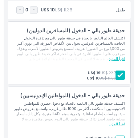
طفل
US$ 11.36
US$ 10
+
0
-
أبرز المعالم
حديقة طيور بالي - الدخول (للمسافرين الدوليين)
المتضمنات
اكتشف العالم النابض بالحياة في حديقة طيور بالي مع تذكرة الدخول
الخاصة بالمسافرين الدوليين. تجول بين الأقفاص المورقة التي تؤوي أكثر
من 1,000 نوع من الطيور الغريبة، استمتع بعروض الطيور الآسرة، وتعرّف
سياسة الأطفال والبالغين
من قرب على الطيور النادرة في بالي. احجز تذاكر حديقة طيور بالي اليوم
اقرأ المزيد
لخوض مغامرة برية لا تُنسى في المحمية الطيرية الرائدة في بالي.
المتضمنات
استمتع بعروض الطيور الحية الآسرة
الاستثناءات
بالغ:
US$ 22.73
US$ 19
شارك في جلسات إطعام تفاعلية
طفل:
US$ 11.36
US$ 10
استمتع بتجربة سينما 4D
ساعات العمل
التقط لحظات تليق بإنستغرام في ركن جيو-جيو
حديقة طيور بالي - الدخول (للمواطنين الإندونيسيين)
صالحة للمسافرين الدوليين
اكتشف حديقة طيور بالي النابضة بالحياة مع دخول حصري للمواطنين
ما يجب معرفته
الإندونيسيين: استكشف أكثر من 1000 طائر غريب، واستمتع بعروض طيور
حية، وجلسات إطعام تفاعلية، وتجربة سينما 4D المثيرة، وكل ذلك بأسعار
محلية خاصة. احجز تذاكر حديقة طيور بالي اليوم لخوض مغامرة برية لا
الموقع
اقرأ المزيد
تُنسى.
المتضمنات
استمتع بعروض طيور حية آسرة