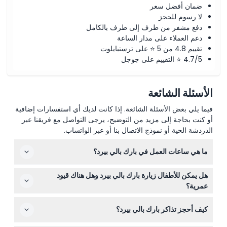
ضمان أفضل سعر
لا رسوم للحجز
دفع مشفر من طرف إلى طرف بالكامل
دعم العملاء على مدار الساعة
تقييم 4.8 من 5 ⭐ على ترستبايلوت
4.7/5 ⭐ التقييم على جوجل
الأسئلة الشائعة
فيما يلي بعض الأسئلة الشائعة. إذا كانت لديك أي استفسارات إضافية
أو كنت بحاجة إلى مزيد من التوضيح، يرجى التواصل مع فريقنا عبر
الدردشة الحية أو نموذج الاتصال بنا أو عبر الواتساب.
ما هي ساعات العمل في بارك بالي بيرد؟
المنتزه مفتوح يومياً من 9:00 صباحاً حتى 5:30 مساءً (قد
هل يمكن للأطفال زيارة بارك بالي بيرد وهل هناك قيود
تختلف الساعات — يرجى التأكد عند الحجز).
عمرية؟
الأطفال من عمر 0-2 يدخلون مجانًا، والمنتزه مناسب للزوار
كيف أحجز تذاكر بارك بالي بيرد؟
من جميع الأعمار، مما يجعله نشاطًا عائليًا رائعًا.