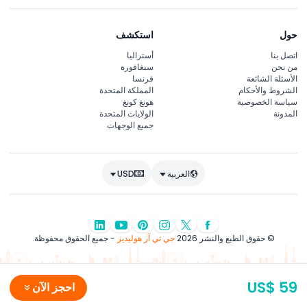
حول
استكشف
اتصل بنا
أستراليا
من نحن
سنغافورة
الأسئلة الشائعة
فرنسا
الشروط والأحكام
المملكة المتحدة
سياسة الخصوصية
هونغ كونغ
المدونة
الولايات المتحدة
جميع الوجهات
العربية
USD
© حقوق الطبع والنشر 2026
جي تي آر هوليديز
- جميع الحقوق محفوظة.
US$ 59
احجز الآن