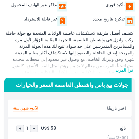
تأكيد فوري
تذاكر عبر الهاتف المحمول
تذكرة بتاريخ محدد
غير قابلة للاسترداد
اكتشف أفضل طريقة لاستكشاف عاصمة الولايات المتحدة مع جولة حافلة
اركب وانزل في واشنطن العاصمة، التجربة المثالية للزوّار لأول مرة
والمسافرين المتمرسين على حد سواء. تتيح لك هذه الجولة المرنة
والمريحة إيقاف الحافلة والصعود إليها لاستكشاف أكثر معالم المدينة
شهرة وفق وتيرتك الخاصة، مع وصول غير محدود إلى محطات محددة
إستراتيجياً بالقرب من معالم لا بد من رؤيتها مثل البيت الأبيض، كابيتول
اقرأ المزيد
هيل، نصب جيفرسون التذكاري، نصب لنكولن التذكاري، ومتاحف
سميثسونيان. سواء رغبت بالغوص في التاريخ السياسي، أو الإعجاب
جولات بيغ باص واشنطن العاصمة السعر والخيارات
بالمعالم الوطنية، أو التجول في متاحف عالمية المستوى، تمنحك هذه
الجولة السياحية في واشنطن العاصمة حرية الاختيار. استمتع بركوب مريح
على متن حافلة سقفها مفتوح تتنقّل عبر مسارات ذات مناظر خلابة في
الأحياء التاريخية وعلى طول المول الوطني. توفر الأدلة الصوتية متعددة
اختر تاريخًا
يوم شهر، سنة
اللغات على متن الحافلة تعليقاً ممتعاً مليئاً بالحقائق الشيقة عن تاريخ
المدينة وثقافتها وعمارتها، ما يجعلها مثالية للرحلات العائلية التعليمية أو
المغامرات الفردية. مع مغادرة متكررة ونقاط وصول سهلة الاستخدام، تم
بالغ
US$ 59
+
1
-
تصميم جولة اركب وانزل في العاصمة لتوفّر وقتك مع تحسين تجربة
السفر. ابقَ في كل محطة طالما شئت ثم اصعد مجدداً عندما تكون جاهزاً
(13-99 سنة)