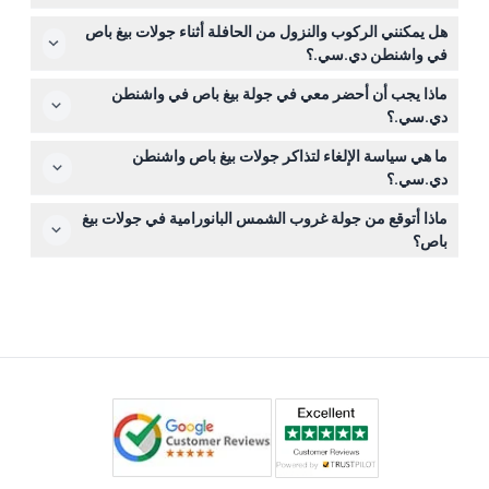
45 دقيقة. تنطلق جولة الغروب البانورامية مرة واحدة يوميًا في
يركب الأطفال تحت سن 3 سنوات مجانًا ولكن دون مقعد،
الساعة 6:30 مساءً وتستمر حوالي 110 دقائق (قد تتغير — يرجى
هل يمكنني الركوب والنزول من الحافلة أثناء جولات بيغ باص
ويجب أن يرافق الأطفال تحت 16 عامًا شخص بالغ يدفع طوال
التأكد عند الحجز).
في واشنطن دي.سي.؟
الجولة، ما يجعلها مناسبة للعائلات.
نعم، جولات الحلقة الحمراء والزرقاء النهارية تتيح لك الركوب
ماذا يجب أن أحضر معي في جولة بيغ باص في واشنطن
والنزول، مما يسمح لك باستكشاف المعالم بوتيرتك الخاصة عن
دي.سي.؟
طريق الصعود أو المغادرة في أي محطة محددة.
أحضر ملابس مريحة، وواقي شمس، وماء، وكاميرا للحصول
ما هي سياسة الإلغاء لتذاكر جولات بيغ باص واشنطن
على أفضل تجربة. في الأيام الباردة أو الممطرة، فكر في حمل
دي.سي.؟
جاكيت أو مظلة، خاصةً لأن الحافلات مفتوحة السقف.
التذاكر غير قابلة للاسترداد ولا يمكن إلغاؤها، لذا تأكد من اختيار
ماذا أتوقع من جولة غروب الشمس البانورامية في جولات بيغ
التاريخ والوقت المفضلين بعناية عند الحجز.
باص؟
توفر جولة الغروب رحلة بانورامية مدتها 110 دقائق تنطلق في
الساعة 6:30 مساءً من لانفانت بلازا ومتحف الجاسوسية
الدولي، بدون توقفات للركوب والنزول — مجرد تجربة
استرخائية لمشاهدة المعالم عند الغسق (قد تتغير — يرجى التأكد
عند الحجز).