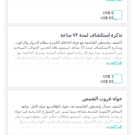
الموقع
قيّمة حول تاريخ وثقافة عاصمة الولايات المتحدة أثناء تنقلك في شوارعها
التاريخية.
بالغ:
US$ 69
طفل:
سياسة الإلغاء
US$ 59
تذكرة استكشاف لمدة ٧٢ ساعة
اكتشف واشنطن العاصمة مع جولة الحافلة الكبيرة بنظام النزول والركوب
وتذكرة الاستكشاف لمدة 72 ساعة. استمتع بثلاثة أيام من الجولات السياحية
غير المحدودة، مما يتيح لك زيارة أشهر معالم المدينة بوتيرتك الخاصة. مع
توقفات متعددة على طول المسار، يمكنك الصعود والنزول أثناء استكشاف
اقرأ المزيد
المواقع التاريخية والمعالم الثقافية. تتضمن الجولة أيضًا دليلًا صوتيًا متعدد
اللغات يقدم رؤى شيقة عن التاريخ الغني وتراث عاصمة الولايات المتحدة.
بالغ:
US$ 79
طفل:
US$ 69
جولة غروب الشمس
اكتشف جمال واشنطن العاصمة بعد حلول الظلام مع جولة الليل. شاهد
المعالم الأيقونية للمدينة مضاءة بينما تسير عبر الشوارع التاريخية في جولة
إرشادية بالحافلة دون توقف. استمتع بإطلالات خلّابة على مواقع شهيرة مثل
البيت الأبيض، تلة الكابيتول، ونصب لنكولن التذكاري، كلها مضاءة بشكل
اقرأ المزيد
جميل في سماء الليل. مع تعليق غني بالمعلومات، تقدم هذه الجولة منظورًا
فريدًا لتاريخ وسحر عاصمة الولايات المتحدة.