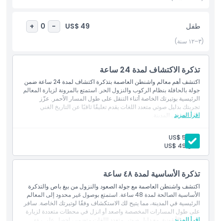
لمواصلة رحلتك. إنها طريقة خالية من التوتر، قابلة للتخصيص، ومعلوماتية
لاستكشاف معالم واشنطن العاصمة خلال يوم أو يومين. احجز تذكرتك
طفل
US$ 49
+
0
-
لجولة الحافلة اركب وانزل في واشنطن العاصمة اليوم واستمتع بمزيج
سلس من المرونة والتعليم والإطلالات البانورامية على إحدى أكثر مدن
(٣–١٢ سنة)
أمريكا تاريخية وحيوية.
تذكرة الاكتشاف لمدة 24 ساعة
أبرز المعالم
اكتشف أهم معالم واشنطن العاصمة بتذكرة اكتشاف لمدة 24 ساعة ضمن
جولة بالحافلة بنظام الركوب والنزول الحر. استمتع بالمرونة لزيارة المعالم
الرئيسية بوتيرتك الخاصة أثناء التنقل على طول المسار الأحمر. عزّز
تجربتك بدليل صوتي متعدد اللغات يقدم تعليقًا ثاقبًا عن التاريخ الغني
المتضمنات
اقرأ المزيد
والثقافة في المدينة.
بالغ:
US$ 59
سياسة الأطفال والبالغين
طفل:
US$ 49
ساعات العمل
تذكرة الأساسية لمدة ٤٨ ساعة
اكتشف واشنطن العاصمة مع جولة الصعود والنزول من بيغ باص والتذكرة
ما يجب معرفته
الأساسية الصالحة لمدة 48 ساعة. استمتع بوصول غير محدود إلى المعالم
الرئيسية في المدينة، مما يتيح لك الاستكشاف وفقًا لوتيرتك الخاصة. سافر
على طول المسارات المخصصة واصعد أو انزل في محطات متعددة لزيارة
اقرأ المزيد
المعالم الأيقونية. مع دليل صوتي متعدد اللغات متضمن، احصل على رؤى