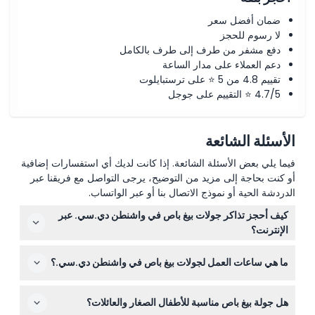
ضمان أفضل سعر
لا رسوم للحجز
دفع مشفر من طرف إلى طرف بالكامل
دعم العملاء على مدار الساعة
تقييم 4.8 من 5 ⭐ على ترستبايلوت
4.7/5 ⭐ التقييم على جوجل
الأسئلة الشائعة
فيما يلي بعض الأسئلة الشائعة. إذا كانت لديك أي استفسارات إضافية
أو كنت بحاجة إلى مزيد من التوضيح، يرجى التواصل مع فريقنا عبر
الدردشة الحية أو نموذج الاتصال بنا أو عبر الواتساب.
كيف أحجز تذاكر جولات بيغ باص في واشنطن دي.سي. عبر
الإنترنت؟
يمكنك حجز تذاكر جولات بيغ باص واشنطن دي.سي. بسهولة عبر
ما هي ساعات العمل لجولات بيغ باص في واشنطن دي.سي.؟
هذا الموقع الإلكتروني. فقط اختر الجولة المفضلة لديك،
والتاريخ، والوقت لتأمين مكانك فورًا.
تعمل جولات الحلقة الحمراء والزرقاء النهارية يوميًا من الساعة
هل جولة بيغ باص مناسبة للأطفال الصغار والعائلات؟
9:00 صباحًا حتى 4:30 مساءً مع وصول الحافلات كل 30 إلى