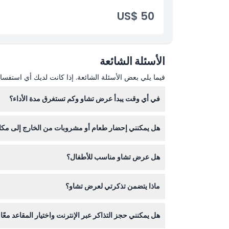
US$ 50
سياسة الإلغاء
الأسئلة الشائعة
فيما يلي بعض الأسئلة الشائعة. إذا كانت لديك أي استفسار
في أي وقت يبدأ عرض تشاو وكم تستغرق مدة الأداء؟
يبدأ عرض تشاو في مدينة هو تشي منه يوميًا الساعة 7:00 مساءً ويستمر لحوالي ساعتين (قد تختلف المدة - يرجى التأكيد عند الحجز).
هل يمكنني إحضار طعام أو مشروبات من الخارج إلى مك
لا، لا يسمح بإدخال الطعام والمشروبات من الخارج إ
هل عرض تشاو مناسب للأطفال؟
الأطفال مرحب بهم لكن يجب أن يكون طولهم على الأقل 120 سم لدخول عرض تش
ماذا يتضمن تذكرتي لعرض تشاو؟
تتضمن تذكرتك الدخول إلى العرض، وقائمة طعام تحتوي 
هل يمكنني حجز التذاكر عبر الإنترنت واختيار المقاعد معً