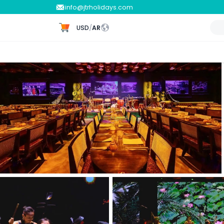
info@jtrholidays.com
USD
/
AR