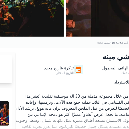
ي مدينة هو تشي مينه
شي مينه
الهاتف المحمول
تذكرة بتاريخ محدد
اتفك
التاريخ المختار
لاسترداد
عرض "تشاو" هو أداء فني فريد يحتفي بالموسيقى الفيتنامية من خلال مجموعة مذهلة من 30 آلة موسيقية تقليدية. يُعتبر هذا
 الفيتنامي في البلاد. عملية جمع هذه الآلات، وترميمها، وإعادة
ها. مع 12 فصلاً موسيقيًا مؤلفًا خصيصًا للعرض من قبل الملحن المعروف تران مانه هونغ، يرشد الأداء
نامية. ما يجعل عرض "تشاو" مميزًا أكثر هو دمجه الإبداعي بين
ضيوف الاستمتاع بتسعة أطباق مميزة تمثل نكهات شمال، وسط، وجنوب
ليدية مصممة بشكل جميل خصيصًا للبرنامج، مما يعزز تجربة ثقافية