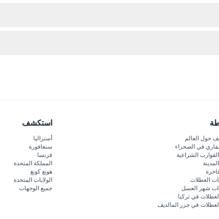
 ولتضمن جلوس مجموعتك معًا، يرجى حجز جميع التذاكر في نفس الطلب.
بلة للاسترداد ولا يمكن إلغاؤها أو تغييرها.
توقع رحلة ثقافية مدتها ساعتان تتضمن 12 عرضًا موسيقيًا مع 30 آلة موسيقية فيتنامية تقليدية، صوت محيطي
طة
استكشف
 حول العالم
أستراليا
فاري في الصحراء
سنغافورة
لقوارب الشراعية
فرنسا
لمدينة
المملكة المتحدة
اخرة
هونغ كونغ
ات العطلات
الولايات المتحدة
قات شهر العسل
جميع الوجهات
لعطلات في تركيا
لعطلات في جزر المالديف