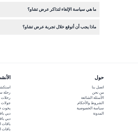
نعم، يمكنك حجز تذاكرك عبر هذا الموقع الإلكتروني،
ما هي سياسة الإلغاء لتذاكر عرض تشاو؟
يرجى الملاحظة أنه بمجرد الحجز، تذاكر عرض تشاو غير قا
ماذا يجب أن أتوقع خلال تجربة عرض تشاو؟
الطهي في فيتنام.
حول
الأنش
اتصل بنا
استكشف
من نحن
رحلة س
الأسئلة الشائعة
رحلات ا
الشروط والأحكام
جولات ا
سياسة الخصوصية
يخوت ف
المدونة
دبي باق
دبي با
باقات ا
باقات ا