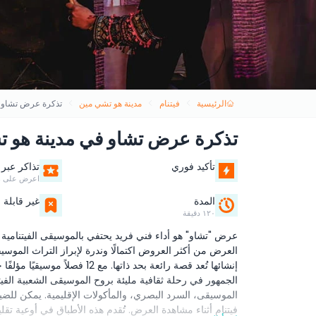
الرئيسية
فيتنام
مدينة هو تشي مين
تذكرة عرض تشاو ف
تذكرة عرض تشاو في مدينة هو ت
تأكيد فوري
تذاكر عبر 
اعرض على ه
المدة
غير قابلة ل
١٢٠ دقيقة
العرض من أكثر العروض اكتمالًا وندرة لإبراز التراث الموسيقي
إنشائها تُعد قصة رائعة بحد ذات
الجمهور في رحلة ثقافية مليئة بروح الموسيقى الشعبية الفيت
الموسيقى، السرد البصري، والمأكولات الإقليمية. يمكن لل
فيتنام أثناء مشاهدة العرض. تُقدم هذه الأطباق في أوعية تق