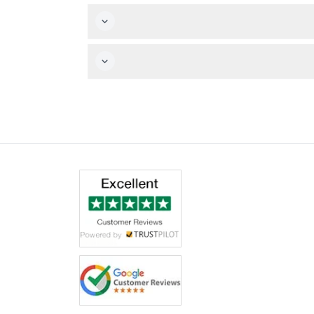
 ثلاثي الأبعاد، عروض بصرية مذهلة، وتذوق تسعة أطباق إقليمية تمثل التراث