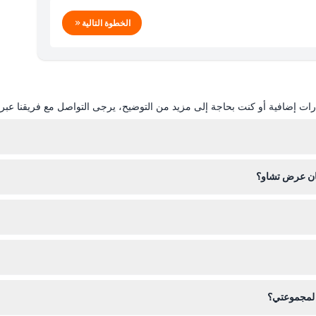
الخطوة التالية
ات إضافية أو كنت بحاجة إلى مزيد من التوضيح، يرجى التواصل مع فريقنا عبر ال
ان عرض تشاو؟
لى مكان عرض تشاو لضمان تجربة سلسة وممتعة لجميع الضيوف.
او.
على تسع أطباق فيتنامية تقليدية، بالإضافة إلى المشروبات والكحول.
ا لمجموعتي؟