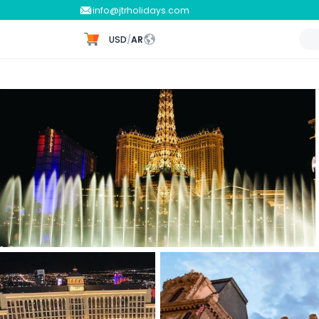
info@jtrholidays.com
USD
/
AR