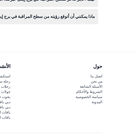
يمكنك حجز تذاكرك بكل سهولة عبر الإنترنت هنا على هذا 
ماذا يمكنني أن أتوقع رؤيته من سطح المراقبة في برج 
ستستمتع بإطلالة بانورامية مذهلة بزاوية 360 درجة على طريق لاس فيغاس ستريب وأفق المدينة المحيط من ارتفاع 46 طابقًا، مثالية للتصوير في النهار والليل.
حول
الأنش
اتصل بنا
استكشف
من نحن
رحلة س
الأسئلة الشائعة
رحلات ا
الشروط والأحكام
جولات ا
سياسة الخصوصية
يخوت ف
المدونة
دبي باق
دبي با
باقات ا
باقات ا