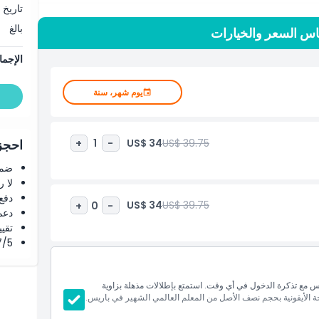
تاريخ 
بالغ
اس السعر والخيارات
الإجما
يوم شهر، سنة
US$ 34
US$ 39.75
+
1
-
احجز 
ضما
لا 
دفع
US$ 34
US$ 39.75
+
0
-
دعم
تقييم 4.8 من 5 ⭐ ع
4.7/5 ⭐ التق
مع تذكرة الدخول في أي وقت. استمتع بإطلالات مذهلة بزاوية