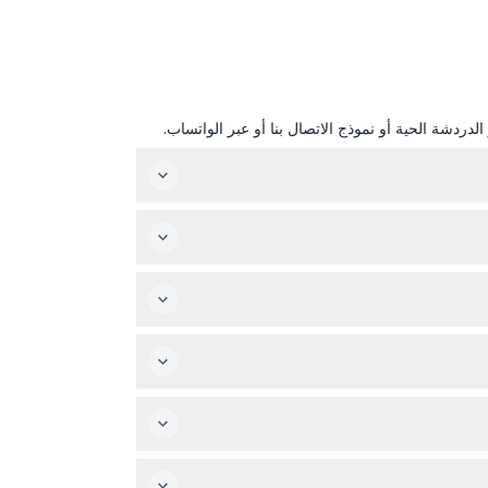
دردشة الحية أو نموذج الاتصال بنا أو عبر الواتساب.
هارية أو الليلية لطريق لاس فيغاس ستريب (قد تتغير المواعيد — يرجى
ن سعر البالغين. يسمح بوجود مستخدم كرسي متحرك واحد فقط على سطح المراقبة في كل