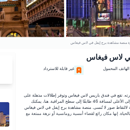
ة منصة مشاهدة برج إيفل في لاس فيغاس
في لاس فيغاس
الهاتف المحمول
غير قابلة للاسترداد
ه. تقع في فندق باريس لاس فيغاس وتوفر إطلالات مذهلة على
ممشى لاس فيغاس. عند دخولك المصعد الزجاجي، ستصعد إلى الأعلى لمسافة 46 طابقًا إلى سطح المراقبة. هنا، يمكنك
 المدينة، وهي مثالية لالتقاط صور لا تُنسى. منصة مشاهدة برج إيفل في لاس فيغاس
بالحياة. إنها مكان رائع لقضاء أمسية رومانسية أو نزهة ممتعة مع