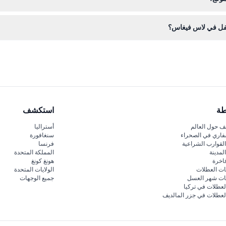
الموقع باختيار التاريخ والكمية، ومن ثم اتباع خطوات الدفع البسيطة.
إيفل في لاس فيغاس؟
طة
استكشف
 حول العالم
أستراليا
فاري في الصحراء
سنغافورة
لقوارب الشراعية
فرنسا
لمدينة
المملكة المتحدة
اخرة
هونغ كونغ
ات العطلات
الولايات المتحدة
قات شهر العسل
جميع الوجهات
لعطلات في تركيا
لعطلات في جزر المالديف