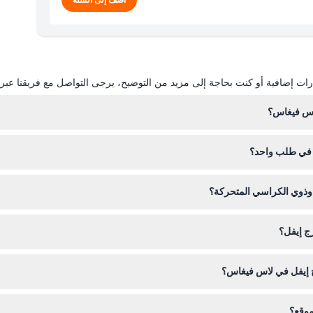
ات إضافية أو كنت بحاجة إلى مزيد من التوضيح، يرجى التواصل مع فريقنا عبر ال
اس فيغاس؟
 مفتوح يومياً من الساعة 12:00 ظهراً حتى منتصف الليل، مما يمنحك وقتاً كافياً للاستمتاع بالمناظر الن
ل في طلب واحد؟
وذوي الكراسي المتحركة؟
الأطفال الذين تتراوح أعمارهم بين 0-3 يدخلون مجاناً، أما الذين يبلغون 13 عاماً فأكثر فيدفعو
رج إيفل؟
د من حجز التاريخ والوقت الصحيحين لأنك لن تتمكن من تغييره بعد الشراء.
ج إيفل في لاس فيغاس؟
ه لا توجد خدمة تخزين الأمتعة، لذا من الأفضل أن تسافر بخفة.
موقع؟