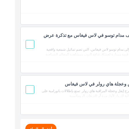
ف مدام توسو في لاس فيغاس مع تذكرة عرض
إلى مدام توسو لاس فيغاس، التي تضم تماثيل شمعية واقعية
ت قيمة ممتازة لعشاق ثقافة البوب ومشاهدة المعالم السياحية.
 وعجلة هاي رولر في لاس فيغاس
ج إيفل وعجلة المراقبة هاي رولر. تمتع بإطلالات بانورامية على
لية للزوار لأول مرة أو للنزهات الرومانسية.
أضف إلى السلة