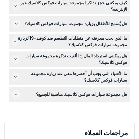
كيف يمكنني حجز تذاكر لمجموعة سيارات فوكس كلاسيك عبر
10:00 صباحًا حتى 2:00 مساءً. (قد تتغير الأوقات — يرجى التأكد
الإنترنت؟
عند الحجز)
يمكنك بسهولة حجز تذاكرك عبر الإنترنت هنا على هذا الموقع
هل يُسمح للأطفال بزيارة مجموعة سيارات فوكس كلاسيك؟
باختيار التاريخ المفضل لديك وإتمام عملية الدفع.
نعم، يجب أن يصطحب الأطفال الذين تتراوح أعمارهم بين 6 و15
ما الذي يجب معرفته عن متطلبات التطعيم ضد كوفيد-19 لزيارة
عامًا أحد البالغين الذين دفعوا التذكرة، والأطفال دون سن 6
مجموعة سيارات فوكس كلاسيك؟
يدخلون مجانًا. الأطفال من 16 عامًا فما فوق يدفعون سعر
يُطلب من الزوار الذين تبلغ أعمارهم 16 عامًا فما فوق أن يكونوا
البالغين.
هل يمكنني استرداد المال إذا ألغيت تذكرة مجموعة سيارات
مطعمين بالكامل ضد كوفيد-19 أو أن يحملوا إعفاء طبيًا ساريًا،
فوكس كلاسيك؟
مع ضرورة تقديم الإثبات عند الدخول.
التذاكر غير قابلة للاسترداد ولا يمكن إلغاؤها، لذا تأكد من
ما الأشياء التي يجب أن أحضرها معي عند زيارة مجموعة
ترتيباتك قبل الحجز.
سيارات فوكس كلاسيك؟
أحضر تأكيد حجز تذكرتك، ووسيلة تعريف، وإذا كان عمرك 16
هل مجموعة سيارات فوكس كلاسيك مناسبة للجميع؟
عامًا فما فوق، إثبات التطعيم ضد كوفيد-19 أو وثيقة الإعفاء.
هي مناسبة لمعظم الزوار، لكنها غير مناسبة للنساء الحوامل،
والأشخاص الذين خضعوا لعمليات جراحية حديثة أو لديهم حالات
قلبية، والأطفال الصغار جدًا.
مراجعات العملاء