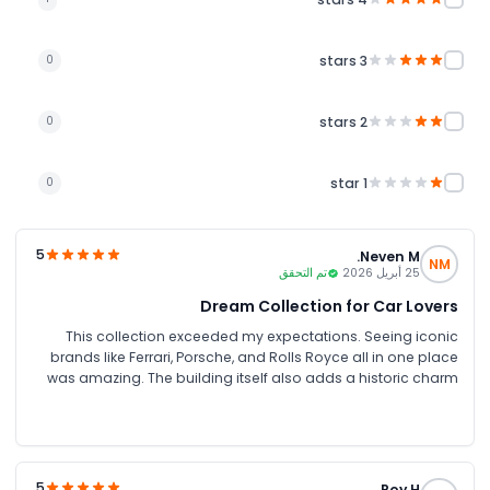
3 stars
0
2 stars
0
1 star
0
5
Neven M.
NM
25 أبريل 2026
تم التحقق
Dream Collection for Car Lovers
This collection exceeded my expectations. Seeing iconic
brands like Ferrari, Porsche, and Rolls Royce all in one place
was amazing. The building itself also adds a historic charm
to the experience.
5
Roy H.