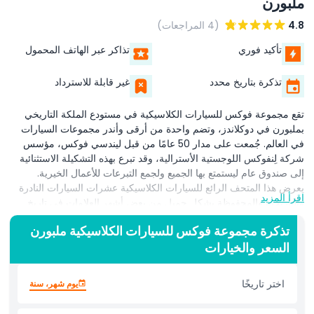
ملبورن
4.8
(4 المراجعات)
تأكيد فوري
تذاكر عبر الهاتف المحمول
تذكرة بتاريخ محدد
غير قابلة للاسترداد
تقع مجموعة فوكس للسيارات الكلاسيكية في مستودع الملكة التاريخي
بملبورن في دوكلاندز، وتضم واحدة من أرقى وأندر مجموعات السيارات
في العالم. جُمعت على مدار 50 عامًا من قبل ليندسي فوكس، مؤسس
شركة لِنفوكس اللوجستية الأسترالية، وقد تبرع بهذه التشكيلة الاستثنائية
إلى صندوق عام ليستمتع بها الجميع ولجمع التبرعات للأعمال الخيرية.
يعرض هذا المتحف الرائع للسيارات الكلاسيكية عشرات السيارات النادرة
اقرأ المزيد
والتاريخية والمحفوظة بشكل جميل من بعض أشهر العلامات في تاريخ
السيارات. سترى سيارات كلاسيكية من مرسيدس بنز، جاغوار، بورشه،
تذكرة مجموعة فوكس للسيارات الكلاسيكية ملبورن
فيراري، بنتلي، فولكس فاجن، رولز رويس، فورد، إم جي، لكزس،
السعر والخيارات
ونيسان، مع طرازات تمتد لنحو قرن من عام 1923 حتى 2020. العديد من
السيارات عبارة عن نماذج أولية فريدة، أو طرازات حصرية، أو سيارات
أصبحت رموزًا للفخامة والابتكار. سواء كنت من عشاق السيارات مدى
اختر تاريخًا
يوم شهر، سنة
الحياة أو مجرد فضولي بشأن تاريخ السيارات، تقدم هذه المجموعة نظرة
فريدة على تطور تصميم وهندسة السيارات. مجموعة فوكس للسيارات