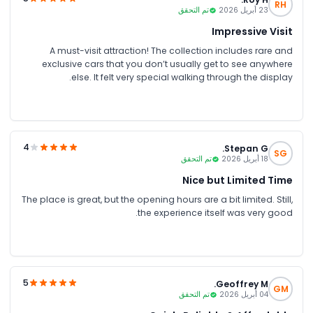
RH
23 أبريل 2026
تم التحقق
Impressive Visit
A must-visit attraction! The collection includes rare and
exclusive cars that you don’t usually get to see anywhere
else. It felt very special walking through the display.
4
Stepan G.
SG
18 أبريل 2026
تم التحقق
Nice but Limited Time
The place is great, but the opening hours are a bit limited. Still,
the experience itself was very good.
5
Geoffrey M.
GM
04 أبريل 2026
تم التحقق