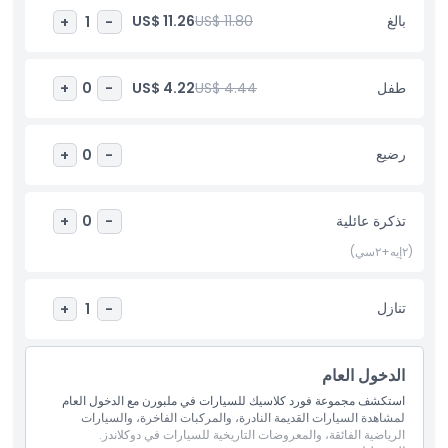
الكلاسيكية في ملبورن أكثر من مجرد متحف؛ إنها احتفال بثقافة السيارات
بالغ
US$ 11.80
US$ 11.26
+
1
-
والحرفية والتراث. وجهة لا بد من زيارتها للسياح، وجامعي السيارات، وأي
شخص يبحث عن تجربة ملبورنية لا تُنسى.
طفل
US$ 4.44
US$ 4.22
+
0
-
أبرز المعالم
رضيع
+
0
-
المتضمنات
تذكرة عائلية
+
0
-
سياسة الأطفال والبالغين
(٢إيه+٢سي)
الاستثناءات
تنازل
+
1
-
غير مناسب لـ
الدخول العام
استكشف مجموعة فورد كلاسيك للسيارات في ملبورن مع الدخول العام
ساعات العمل
لمشاهدة السيارات القديمة النادرة، والمركبات الفاخرة، والسيارات
الرياضية الفائقة، والمعروضات التاريخية للسيارات في دوكلاندز.