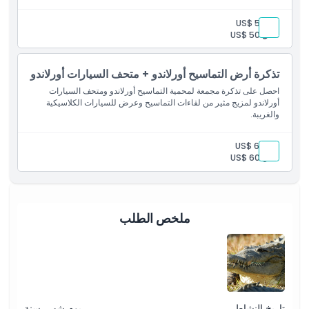
كيفية الاسترداد
بالغ:
US$ 55
طفل:
US$ 50
سياسة الإلغاء
تذكرة أرض التماسيح أورلاندو + متحف السيارات أورلاندو
احصل على تذكرة مجمعة لمحمية التماسيح أورلاندو ومتحف السيارات
أورلاندو لمزيج مثير من لقاءات التماسيح وعرض للسيارات الكلاسيكية
والغريبة.
بالغ:
US$ 64
طفل:
US$ 60
ملخص الطلب
تاريخ النشاط
يوم شهر، سنة