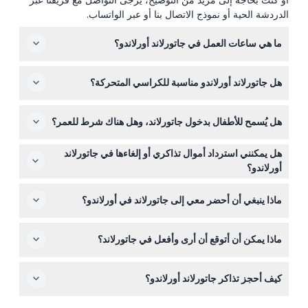
الدردشة الحية أو نموذج الاتصال بنا أو عبر الواتساب.
ما هي ساعات العمل في جاتورلاند أورلاندو؟
جاتورلاند أورلاندو مفتوح يوميًا من الساعة 10:00 صباحًا حتى
هل جاتورلاند أورلاندو مناسبة للكراسي المتحركة؟
5:00 مساءً، بغض النظر عن الطقس، بما في ذلك العطلات (قد
تتغير — يرجى التأكد عند الحجز).
نعم، جاتورلاند مناسبة للكراسي المتحركة، مما يجعل من السهل
هل يُسمح للأطفال بدخول جاتورلاند، وهل هناك شرط للعمر؟
على الضيوف ذوي الاحتياجات الحركية الاستمتاع بالحديقة.
يجب أن يكون الأطفال تحت سن 16 برفقة ضيف يدفع عمره 16
هل يمكنني استرداد أموال تذاكري أو إلغاءها في جاتورلاند
عامًا أو أكبر، ويدفع الأطفال من عمر 3 سنوات فما فوق نفس
أورلاندو؟
سعر دخول البالغين. الأطفال الذين عمرهم سنتان وأقل يدخلون
التذاكر لجاتورلاند غير قابلة للاسترداد ولا يمكن إلغاؤها، لذلك تأكد
مجانًا.
ماذا ينبغي أن أحضر معي إلى جاتورلاند في أورلاندو؟
من خططك قبل الحجز.
أحضر حذاء مريح للمشي، ووقاية من الشمس مثل القبعات
ماذا يمكن أن أتوقع أن أرى وأفعل في جاتورلاند؟
وواقي الشمس، والماء للبقاء مترطبًا أثناء زيارتك.
في جاتورلاند، ستلتقي بآلاف التماسيح والتمساح بأنواع وأحجام
كيف أحجز تذاكر جاتورلاند أورلاندو؟
مختلفة، بما في ذلك التماسيح البيضاء النادرة، استمتع بعروض
حية مثل عرض جاتور جمبارو، استكشف قفص الطيور الطليق،
يمكنك حجز تذاكرك بسهولة عبر الإنترنت هنا على هذا الموقع،