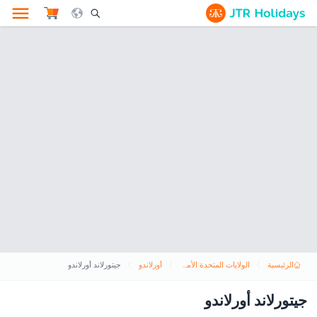
le Search Opener Icon
الرئيسية
الولايات المتحدة الأمريكية
أورلاندو
جيتورلاند أورلاندو
جيتورلاند أورلاندو