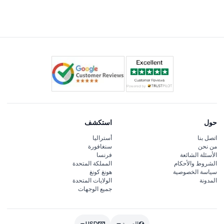
وزر حديقة الحيوانات الأليفة ومسار الطبيعة.
حيث يمكنك التحقق من التوفر وتأمين دخولك ببضع نقرات فقط.
حول
استكشف
اتصل بنا
أستراليا
من نحن
سنغافورة
الأسئلة الشائعة
فرنسا
الشروط والأحكام
المملكة المتحدة
سياسة الخصوصية
هونغ كونغ
المدونة
الولايات المتحدة
جميع الوجهات
العربية
USD