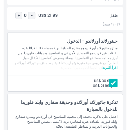
زيارتها في عطلة عائلتك القادمة في أورلاندو.
طفل
US$ 21.99
+
0
-
أبرز المعالم
(٣–١٢ سنة)
المتضمنات
جيتورلاند أورلاندو - الدخول
منتزه جاتورلاند أورلاندو هو منتزه للحياة البرية بمساحة 110 فدانًا يقدم
لقاءات عن قرب مع التمساح الأمريكي والتماسيح وحيوانات فلوريدا. من
سياسة الأطفال والبالغين
أبرز معالمه مستنقع التماسيح البيضاء ومعرض "تماسيح الأدغال حول
العالم". مع عروض حية مثيرة وتجارب تفاعلية، يعد منتزه جاتورلاند أورلاندو
اقرأ المزيد
مثالياً لعشاق الحيوانات ومحبي المغامرة.
الاستثناءات
بالغ:
US$ 30.99
طفل:
US$ 21.99
ساعات العمل
تذكرة جاتورلاند أورلاندو وحديقة سفاري وايلد فلوريدا
ما يجب معرفته
للدخول بالسيارة
احصل على تذكرة مجمعة إلى محمية التماسيح في أورلاندو ومنتزه سفاري
وايلد فلوريدا للقيادة عبره لمغامرة برية لا تُنسى تتضمن التماسيح
الموقع
والحيوانات الغريبة والمناظر الطبيعية الخلابة.