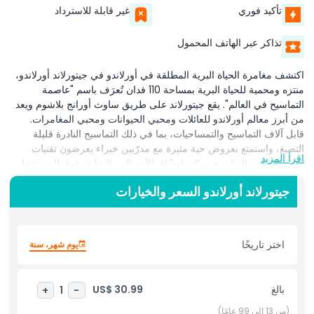
تأكيد فوري
غير قابلة للاسترداد
تذاكر عبر الهاتف المحمول
اكتشف مغامرة الحياة البرية المطلقة في أورلاندو في جيتورلاند أورلاندو،
منتزه ومحمية للحياة البرية بمساحة 110 فدان تُعرَف باسم "عاصمة
التماسيح في العالم". يقع جيتورلاند على طريق ساوث أورانج بلاشوم ويعد
من أبرز معالم أورلاندو للعائلات ومحبي الحيوانات ومحبي المغامرات.
قابل آلاف التماسيح والتمساحيات، بما في ذلك التماسيح النادرة قليلة
التصبغ، واستمتع بعروض حية مثيرة مع مدرّبين خبراء يعرضون تقنيات
اقرأ المزيد
تغذية وتدريب التماسيح. يمكن لعشّاق الأدرينالين التحليق فوق المستنقعات
المليئة بالتماسيح على خط الانزلاق "سْكْريمن جاتور" أو خوض مغامرة
جيتورلاند أورلاندو السعر والخيارات
بركوب مركبات الدفع الرباعي "ستومبين جاتور"، وهي جولة ATV فريدة
من نوعها في أورلاندو. ستستمتع العائلات بقطار جيتورلاند اكسبريس،
ومسارات الطبيعة الخلابة، والمناطق التفاعلية مثل حديقة الحيوانات
الصغيرة وقبة الطيور ذات الطيران الحر المليئة بالطيور الاستوائية. كما
اختر تاريخًا
يوم شهر، سنة
يلتزم جيتورلاند بحماية الحياة البرية، حيث يدير برامج تربية ناجحة ويحمي
الأنواع المهددة بالانقراض مثل التمساح الكوبي. تجعل المعارض التعليمية
والجولات المصحوبة مرشديين منه أكثر من مجرد متنزه ترفيهي؛ إنه تجربة
بالغ
US$ 30.99
+
1
-
ممتعة ومثرية لجميع الأعمار. سواء كنت تستكشف عجائب فلوريدا الطبيعية
أو تبحث عن متعة خارجية مثيرة، فإن جيتورلاند أورلاندو وجهة لا بد من
(من 13 إلى 99 عامًا)