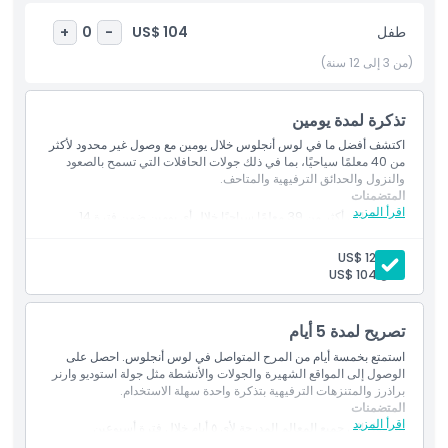
أبرز المعالم
طفل
US$ 104
+
0
-
(من 3 إلى 12 سنة)
المتضمنات
تذكرة لمدة يومين
سياسة الأطفال والبالغين
اكتشف أفضل ما في لوس أنجلوس خلال يومين مع وصول غير محدود لأكثر
من 40 معلمًا سياحيًا، بما في ذلك جولات الحافلات التي تسمح بالصعود
والنزول والحدائق الترفيهية والمتاحف.
الاستثناءات
المتضمنات
اقرأ المزيد
الوصول إلى أكثر من 39 معلمًا سياحيًا خلال أي يومين ضمن فترة 14
يومًا
إضافة إضافية
زيارات غير محدودة للمعالم المدرجة في كل يوم نشط
بالغ:
US$ 124
مثالي لاستكشاف المعالم البارزة والحدائق الترفيهية
طفل:
US$ 104
أمثلة:
كنوتس بيري فارم
ما يجب معرفته
حوض أسماك المحيط الهادئ
تصريح لمدة 5 أيام
استاد سوفي
جولة في متحف الغرامي
استمتع بخمسة أيام من المرح المتواصل في لوس أنجلوس. احصل على
الموقع
الوصول إلى المواقع الشهيرة والجولات والأنشطة مثل جولة استوديو وارنر
براذرز والمتنزهات الترفيهية بتذكرة واحدة سهلة الاستخدام.
المتضمنات
كيفية الاسترداد
اقرأ المزيد
الوصول إلى جميع المعالم المدرجة لأي ٥ أيام خلال فترة أسبوعين
زيادة القيمة من خلال توزيع الزيارات عبر أبرز معالم المدينة والأنشطة