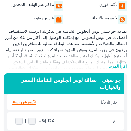
تأكيد فوري
تذاكر عبر الهاتف المحمول
لا يسمح بالإلغاء
بتاريخ مفتوح
بطاقة جو سيتي لوس أنجلوس الشاملة هي تذكرتك الرقمية لاستكشاف
أفضل ما في لوس أنجلوس. مع إمكانية الوصول إلى أكثر من 40 من أبرز
المعالم والجولات والأنشطة، تعد هذه البطاقة مثالية للمسافرين الذين
يرغبون في رؤية المزيد وتوفير المزيد. سواء كنت تزور المدينة لبضعة أيام
أو لفترة أطول، يمكنك اختيار بطاقة صالحة لمدة 1، 2، 3، 4، 5، أو 7 أيام
متتالية، مما يمنحك المرونة للاستكشاف وفقًا لإيقاعك الخاص. استمتع
اقرأ المزيد
بتجارب شهيرة مثل جولة استوديو وارنر براذرز، حيث يمكنك الاطلاع على
كواليس أفلامك وبرامجك التلفزيونية المفضلة. زر مدام توسو هوليوود
جو سيتي - بطاقة لوس أنجلوس الشاملة السعر
لالتقاط صور ممتعة مع تماثيل شمعية شبيهة بالحياة للمشاهير، أو اغمر
والخيارات
نفسك في تاريخ السينما الغني في متحف هوليوود. تشمل البطاقة أيضًا
جولة بالحافلة بنظام اصعد وانزل، مما يسهل التنقل ورؤية معالم رئيسية
مثل لافتة هوليوود، شارع روديو درايف، ورصيف سانتا مونيكا. بطاقة جو
اختر تاريخًا
يوم شهر، سنة
سيتي سهلة الاستخدام — ما عليك سوى تنزيلها على هاتفك وعرضها عند
كل معلم. إنها طريقة رائعة لاكتشاف لوس أنجلوس مع توفير الوقت
والمال. مثالية للسياح والعائلات والزوار للمرة الأولى!
بالغ
US$ 124
+
1
-