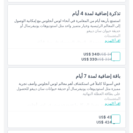
تذكرة إضافية لمدة 4 أيام
استمتع بأربعة أيام من المغامرة في أنحاء لوس أنجلوس مع إمكانية الوصول
إلى المعالم الرئيسية وخيار متميز واحد مثل استوديوهات يونيفرسال أو
حديقة حيوان سان دييغو.
المتضمنات
اقرأ المزيد
زيارات غير محدودة إلى المعالم المشمولة على مدار 4 أيام
استمتع بالمعالم السياحية والمتنزهات المميزة بوتيرة مرنة
بالغ:
US$ 344
US$ 340
طفل:
US$ 334
US$ 330
باقة إضافية لمدة 7 أيام
قضِ أسبوعًا كاملاً في استكشاف أهم معالم لوس أنجلوس وأضف تجربة
مميزة مثل استوديوهات يونيفرسال أو حديقة حيوانات سان دييغو للحصول
على بطاقة العطلة النهائية.
المتضمنات
اقرأ المزيد
أقصى مستوى وصول إلى كل ما تقدمه جو سيتي في لوس أنجلوس
زيارة جميع المعالم الثلاثة المميزة بالإضافة إلى عشرات الخيارات
القياسية
بالغ:
US$ 434
أفضل قيمة للزيارات الطويلة أو لمشاهدة المعالم بوتيرة بطيئة
طفل:
US$ 424