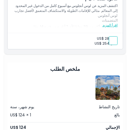
اكتشف المزيد عن لوس أنجلوس مع أسبوع كامل من الدخول غير المحدود
إلى المعالم. مثالي للإقامات الطويلة والاستكشاف المتعمق لأفضل تجارب
لوس أنجلوس.
المتضمنات
اقرأ المزيد
الوصول إلى أكثر من 39 معلمًا لأي 7 أيام ضمن فترة 14 يومًا
الأفضل للإقامات الطويلة أو لمن يرغبون بتغطية كل شيء تقريبًا
مثالي للاستكشاف المتعمق للوس أنجلوس والمعالم القريبة
بالغ:
US$ 284
طفل:
US$ 254
ملخص الطلب
تاريخ النشاط
يوم شهر، سنة
بالغ
US$ 124 × 1
الإجمالي
US$ 124