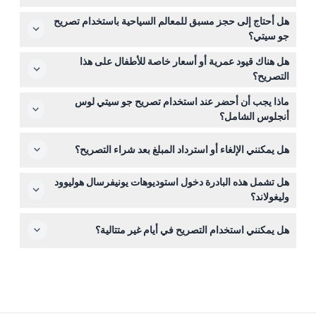
يتيح لك التصريح زيارة أكثر من 40 من أهم معالم لوس أنجلوس
هل أحتاج إلى حجز مسبق للمعالم السياحية باستخدام تصريح
لمدة تتراوح بين يوم إلى سبعة أيام متتالية. يمكنك الوصول إلى
جو سيتي؟
المعالم المشمولة بلا حدود عن طريق مسح التصريح الرقمي
تتطلب بعض المعالم، مثل جولة استوديو وارنر بروس وبعض
الخاص بك عبر تطبيق جو سيتي، مما يسهل عليك الاستكشاف
هل هناك قيود عمرية أو أسعار خاصة للأطفال على هذا
الرحلات الإرشادية، حجوزات مسبقة. يعرض تطبيق جو سيتي
بالوتيرة التي تناسبك.
التصريح؟
الأماكن التي تحتاج إلى حجز ويرشدك كيفية تأمين مكانك.
الأطفال الذين تبلغ أعمارهم 13 سنة فأكثر يُحتسبون بسعر الكبار،
ماذا يجب أن أحضر عند استخدام تصريح جو سيتي لوس
لذا يرجى مراعاة ذلك عند الحجز. قد تختلف السياسات للأطفال
أنجلوس الشامل؟
أصغر سنًا حسب المعلم السياحي.
أحضر هاتفاً ذكياً مشحوناً بالكامل مع تثبيت تطبيق جو سيتي
هل يمكنني الإلغاء أو استرداد المبلغ بعد شراء التصريح؟
للوصول إلى تصريحك الرقمي. كما يُنصح بارتداء أحذية مريحة
واستخدام واقي شمس لأنك ستزور عدة معالم في جميع أنحاء
يمكنك الإلغاء واسترداد المبلغ إذا كان ذلك قبل 90 يومًا على
المدينة.
هل تشمل هذه البادرة دخول استوديوهات يونيفرسال هوليوود
الأقل من تأكيد الحجز. بمجرد استخدام التصريح لأي نشاط أو بعد
وليغولاند؟
انتهاء صلاحيته، لا يمكن استرداد الأموال.
لا، دخول استوديوهات يونيفرسال هوليوود، ليغولاند كاليفورنيا،
هل يمكنني استخدام التصريح في أيام غير متتالية؟
وحديقة حيوانات سان دييغو غير مشمولة في تصريح جو سيتي
لوس أنجلوس الشامل.
نعم، يمكن استخدام التصريح في أيام غير متتالية طالما أنك
تستخدمه خلال فترة أسبوعين من أول تفعيل.