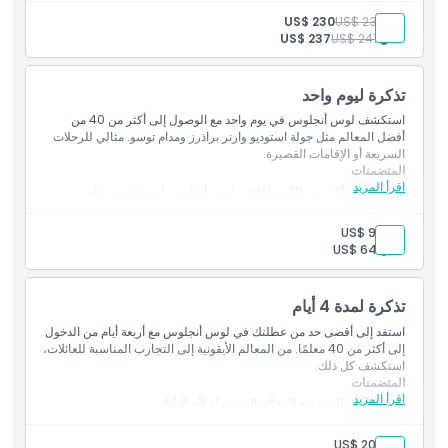
الترفيهية
بالغ:
US$ 234
US$ 230
الشروط والأحكام
يشمل جولات سيرًا على الأقدام، رحلات بحرية، متاحف، وأكثر
طفل:
US$ 241
US$ 237
سياسة الإلغاء
تذكرة ليوم واحد
استكشف لوس أنجلوس في يوم واحد مع الوصول إلى أكثر من 40 من
أفضل المعالم مثل جولة استوديو وارنر براذرز ومدام توسو. مثالي للرحلات
السريعة أو الإقامات القصيرة.
المتضمنات
اقرأ المزيد
الوصول إلى أكثر من 39 معلمًا في لوس أنجلوس ليوم تقويمي واحد
زيارة أكبر عدد ممكن من المعالم المدرجة خلال اليوم
بالغ:
US$ 94
بطاقة رقمية مع تطبيق هاتف محمول لتسهيل التخطيط والدخول
طفل:
US$ 64
أمثلة على المعالم:
مدام توسو هوليوود
تذكرة لمدة 4 أيام
جولة استوديو وارنر براذرز
استفد إلى أقصى حد من عطلتك في لوس أنجلوس مع أربعة أيام من الدخول
جولة الحافلة بنظام الصعود والنزول من بيغ باص
إلى أكثر من 40 معلمًا. من المعالم الأيقونية إلى التجارب المناسبة للعائلات،
تنزه إلى علامة هوليوود
استكشف كل ذلك.
المتضمنات
اقرأ المزيد
وصول كامل إلى جميع المعالم المشمولة لأي 4 أيام
استخدم الأيام خلال صلاحية 14 يومًا
استكشف لوس أنجلوس بوتيرة أكثر استرخاءً
بالغ:
US$ 204