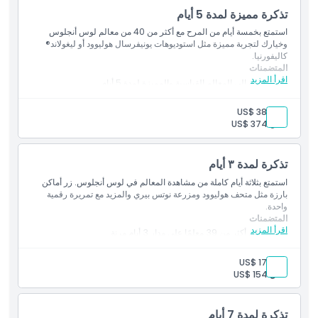
تذكرة مميزة لمدة 5 أيام
استمتع بخمسة أيام من المرح مع أكثر من 40 من معالم لوس أنجلوس
وخيارك لتجربة مميزة مثل استوديوهات يونيفرسال هوليوود أو ليغولاند®
كاليفورنيا.
المتضمنات
اقرأ المزيد
دخول كامل إلى المعالم القياسية والمميزة لمدة 5 أيام
مثالي للزوار الذين يبحثون عن تجربة شاملة في لوس أنجلوس مع
مرونة
بالغ:
US$ 384
طفل:
US$ 374
تذكرة لمدة ٣ أيام
استمتع بثلاثة أيام كاملة من مشاهدة المعالم في لوس أنجلوس. زر أماكن
بارزة مثل متحف هوليوود ومزرعة نوتس بيري والمزيد مع تمريرة رقمية
واحدة.
المتضمنات
اقرأ المزيد
الدخول إلى أكثر من 39 معلمًا على مدار 3 أيام مرنة
الاستخدام في أيام متتالية أو غير متتالية خلال 14 يومًا
مثالي لتجربة مزيج من الجولات والمتنزهات الترفيهية والأماكن
بالغ:
US$ 174
الثقافية
طفل:
US$ 154
تذكرة لمدة 7 أيام