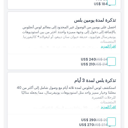
مناسب للعائلات أو لمسارات سفر أطول
طفل:
US$ 184
تذكرة لمدة يومين بلس
احصل على يومين من الوصول غير المحدود إلى معالم لوس أنجلوس
بالإضافة إلى دخول إلى وجهة مميزة واحدة. اختر من بين استوديوهات
يونيفرسال هوليوود، حديقة حيوان سان دييغو، أو ليغولاند® كاليفورنيا.
المتضمنات
اقرأ المزيد
الوصول إلى جميع المعالم القياسية بالإضافة إلى 3 معالم مميزة
يُستخدم في أي يومين خلال 14 يومًا
مثالي لأولئك الذين يرغبون في زيارة استوديوهات يونيفرسال أو متنزه
بالغ:
US$ 244
US$ 240
متميز بالإضافة إلى أهم المعالم
طفل:
US$ 214
US$ 210
تذكرة بلس لمدة 3 أيام
استكشف لوس أنجلوس لمدة ثلاثة أيام مع وصول شامل إلى أكثر من 40
معلمًا وخيار مميز واحد مثل استوديوهات يونيفرسال، مما يجعله مثاليًا
للرحلات القصيرة.
المتضمنات
اقرأ المزيد
الدخول إلى أكثر من 39 معلمًا وجميع المعالم الثلاثة المميزة
صالحة للاستخدام على مدار 3 أيام ضمن فترة أسبوعين
مثالي للعائلات أو لعشاق المتنزهات الترفيهية
بالغ:
US$ 294
US$ 290
طفل:
US$ 274
US$ 270