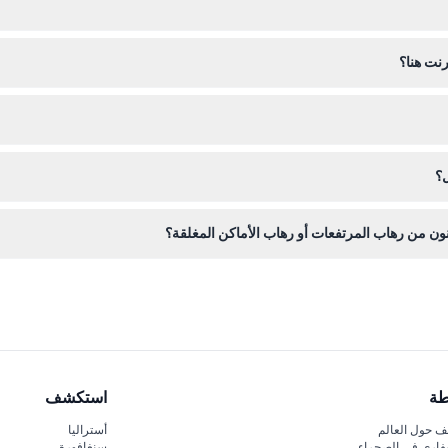
الأوقات. لن يُسمح للزوار بالدخول حفاة القدمين أو بملابس غير لائقة.
نت هنا؟
عبر هذا الموقع الإلكتروني لضمان تاريخ ووقت الحجز المفضل لديك.
يمكن إلغاؤها. يرجى التأكد من استخدام تذاكرك في التاريخ والوقت المحجوز.
ل؟
ستستمتع بركوب فريد لعجلة فيريس بشكل رقم 8 في كابينة ذات طابع ستيم بانك
ن من رهاب المرتفعات أو رهاب الأماكن المغلقة؟
 الأماكن المغلقة بالتفكير جيداً في مدى راحتهم، حيث تتم الرحلة على ارتفاع 130 متراً في كب
طة
استكشف
 حول العالم
أستراليا
فاري في الصحراء
سنغافورة