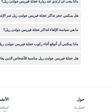
ماذا يجب أن أرتدي عند زيارة عجلة فيريس جولدن ريل؟
لهم بالركوب دون مرافقة.
يجب على الضيوف ارتداء ملابس وأحذية مناسبة في جميع 
هل يمكنني حجز تذاكر عجلة فيريس جولدن ريل عبر الإنتر
نعم، يمكنك حجز تذاكر عجلة فيريس جولدن ريل بسهولة 
ما هي سياسة الإلغاء لتذاكر عجلة فيريس جولدن ريل؟
تذاكر عجلة فيريس جولدن ريل غير قابلة للاسترداد ولا 
ماذا يمكنني أن أتوقع أثناء ركوب عجلة فيريس جولدن ري
هل عجلة فيريس جولدن ريل مناسبة للأشخاص الذين يعانو
لالتقاط صور رائعة.
يُنصح الضيوف الذين يعانون من رهاب المرتفعات أو الدوار أو رهاب
حول
الأنش
اتصل بنا
استكشف
من نحن
رحلة س