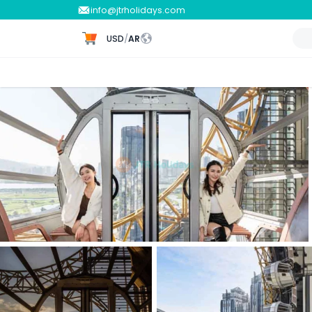
info@jtrholidays.com
USD
/
AR