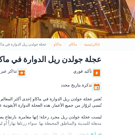
الرئيسية
ماكاو
ماكاو
عجلة جولدن ريل الدوارة في ماك
عجلة جولدن ريل الدوارة في ماك
تأكيد فوري
تذاكر عبر 
تذكرة بتاريخ محدد
تُعتبر عجلة جولدن ريل الدوارة في ماكاو إحدى أكثر المعالم 
تُنسى لزوّار من جميع الأعمار. هذه العجلة الدوارة الأيقونية على شكل الرقم «8»، مما يجعلها معلمً
مذهلة للمدينة والمناطق المحيطة بها. سواء زرناها نهاراً أو لي
اقرأ المزيد
تستمتع العائلات والأزواج والأصدقاء بوقتهم على عجلة جولدن