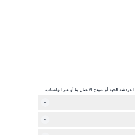
دردشة الحية أو نموذج الاتصال بنا أو عبر الواتساب.
عجلة فيريس جولدن ريل مفتوحة يومياً من الساعة 2:00 ظهراً حتى 8:00 مساءً، لكنها مغلقة أيام الثلاثاء والأربعاء حتى 18 ديسمبر. يرجى ملاحظة أنها ستبقى مغلقة حتى 27 نوفمبر وستفتح
الأطفال تحت سن السنتين يركبون مجاناً، ويجب أن يكون الأطفال تحت 13 سنة برفقة بالغ يدفع تذكرة ويكون عمره أكثر من 18 سنة. الأطفال الذين تبلغ أعمارهم 12 سنة وما دون لن يُسمح