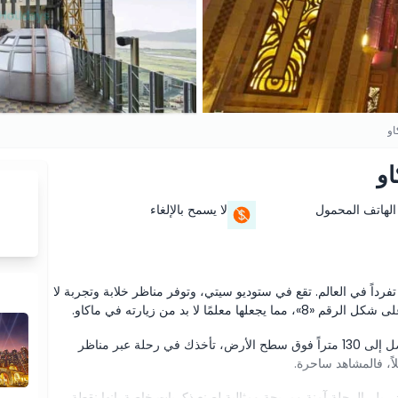
او
او
الهاتف المحمول
لا يسمح بالإلغاء
تفرداً في العالم. تقع في ستوديو سيتي، وتوفر مناظر خلابة وتجربة لا
ا لا بد من زيارته في ماكاو.
ليست عجلة جولدن ريل مجرد رحلة؛ إنها مغامرة. بارتفاع يصل إلى 130 متراً فوق سطح الأرض، تأخذك في رحلة عبر مناظر
لاً، فالمشاهد ساحرة.
 ريل. الرحلة آمنة ومريحة ومثالية لصنع ذكريات خاصة. إنها نقطة