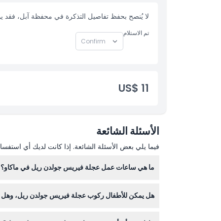
ما يجب معرفته
لا يُنصح بحفظ تفاصيل التذكرة في محفظة آبل، فقد ي
الموقع
تم الاستلام
كيفية الاسترداد
قواعد اللباس
US$ 11
الشروط والأحكام
الأسئلة الشائعة
سياسة الإلغاء
فيما يلي بعض الأسئلة الشائعة. إذا كانت لديك أي استفسار
ما هي ساعات عمل عجلة فيريس جولدن ريل في ماكاو؟
هل يمكن للأطفال ركوب عجلة فيريس جولدن ريل، وهل ه
أبوابها مجدداً في 28 نوفمبر 2024 (قابل للتغيير - يرجى التأكيد عند الحجز).