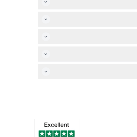
 تضم حتى 10 ضيوف، توفر إطلالات بانورامية على أفق ماكاو وبحر الصين الجنوبي. الرحلة مريحة ومناسبة
ائن مغلقة.