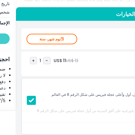
تاريخ 
هل.
شخص
لخيارات
ريل ضمن قائمتك. لا تفوت فرصة رؤية ماكاو من منظور جديد تماماً.
الإجما
رتك لا تُنسى حقًا.
يوم شهر، سنة
احجز 
US$ 11
US$ 13
+
1
-
ضما
لا 
دفع
دعم
تقييم 4.8 من 5 ⭐ ع
استمتع بإطلالات بانورامية على أفق ماكاو أثناء ركوب غولدن ريل، أول وأعلى عجلة فيريس على شكل الرقم 8 في العالم
4.7/5 ⭐ التق
اركب العجلة الذهبية في ستوديو سيتي ماكاو واستمتع بإطلالات بانورامية على أفق المدينة من أول عجلة فيريس على شكل الرقم 8